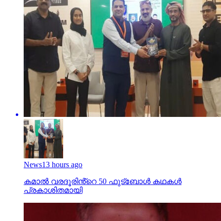
News
13 hours ago
കമാൽ വരദൂരിൻ്റെ 50 ഫുട്ബോൾ കഥകൾ
പ്രകാശിതമായി