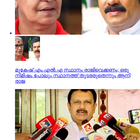
മുകേഷ് എം.എല്‍.എ സ്ഥാനം രാജിവെക്കണം; ഒരു
നിമിഷം പോലും സ്ഥാനത്ത് തുടരരുതെന്നും ആനി
രാജ