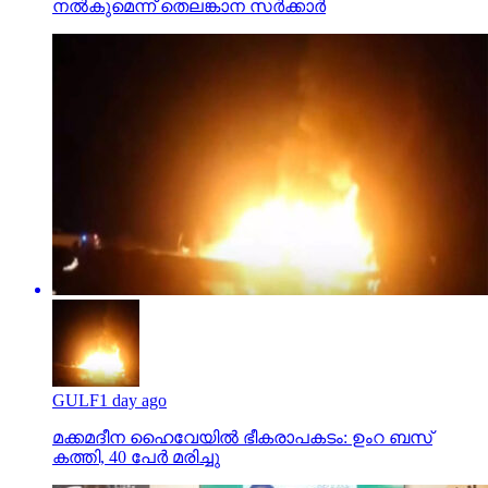
നല്‍കുമെന്ന് തെലങ്കാന സര്‍ക്കാര്‍
GULF
1 day ago
മക്കമദീന ഹൈവേയില്‍ ഭീകരാപകടം: ഉംറ ബസ്
കത്തി, 40 പേര്‍ മരിച്ചു