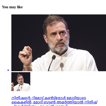
You may like
നിതീഷന്റെ റിമോട്ട് കണ്‍ട്രോള്‍ മോദിയുടെ
കൈകളില്‍, മോദി ബട്ടണ്‍ അമര്‍ത്തിയാല്‍ നിതീഷ്