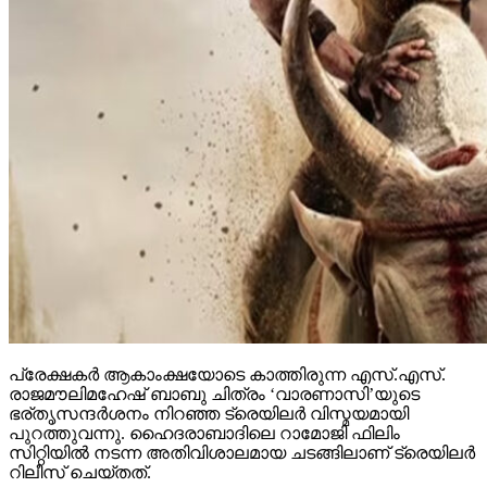
പ്രേക്ഷകര്‍ ആകാംക്ഷയോടെ കാത്തിരുന്ന എസ്.എസ്.
രാജമൗലിമഹേഷ് ബാബു ചിത്രം ‘വാരണാസി’യുടെ
ഭര്തൃസന്ദര്‍ശനം നിറഞ്ഞ ട്രെയിലര്‍ വിസ്മയമായി
പുറത്തുവന്നു. ഹൈദരാബാദിലെ റാമോജി ഫിലിം
സിറ്റിയില്‍ നടന്ന അതിവിശാലമായ ചടങ്ങിലാണ് ട്രെയിലര്‍
റിലീസ് ചെയ്തത്.