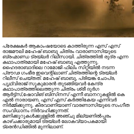
പ്രേക്ഷകർ ആകാംഷയോടെ കാത്തിരുന്ന എസ് എസ്
രാജമൗലി മഹേഷ് ബാബു ചിത്രം വാരാണാസിയുടെ
ബ്രഹ്മാണ്ഡ ട്രയ്ലർ റിലീസായി. ചിത്രത്തിൽ രുദ്ര എന്ന
കഥാപാത്രമായി മഹേഷ് ബാബു എത്തുന്നു.
ഹൈദരാബാദിലെ റാമോജി ഫിലിം സിറ്റിയിൽ നടന്ന
പ്രൗഢ ഗംഭീര ഇവെന്റിലാണ് ചിത്രത്തിന്റെ ട്രയ്ലർ
റിലീസ് ചെയ്തത്. മഹേഷ് ബാബു, പ്രിയങ്ക ചോപ്ര,
പൃഥ്വിരാജ് സുകുമാരൻ തുടങ്ങിയവർ കേന്ദ്ര
കഥാപാത്രത്തിലെത്തുന്ന ചിത്രം ശ്രീ ദുർഗ
ആർട്ട്സ്,ഷോവിങ് ബിസിനസ് എന്നീ ബാനറുകളിൽ കെ
എൽ നാരായണ, എസ് എസ് കർത്തികേയ എന്നിവർ
നിർമ്മിക്കുന്നു. കീരവാണിയാണ് വാരണാസിയുടെ സംഗീത
സംവിധാനം നിർവഹിക്കുന്നത്.
മണിക്കൂറുകൾക്കുള്ളിൽ അഞ്ചു മില്യണിൽപ്പരം
കാഴ്ചക്കാരുമായി ട്രയ്ലർ ലോകവ്യാപകമായി
ട്രെൻഡിങ്ങിൽ മുന്നിലാണ്.