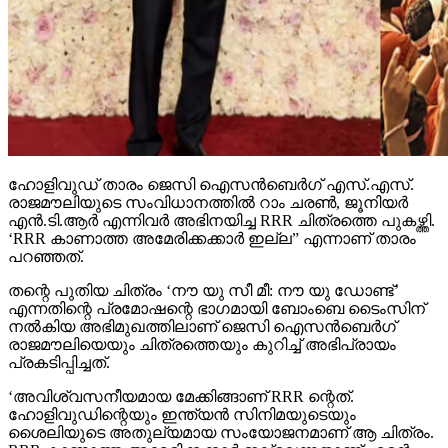
ഹോളിവുഡ് താരം ജെസി ഐസന്‍ബെര്‍ഗ് എസ്.എസ്.
രാജമൗലിയുടെ സംവിധാനത്തില്‍ റാം ചരണ്‍, ജൂനിയര്‍
എന്‍.ടി.ആര്‍ എന്നിവര്‍ അഭിനയിച്ച RRR ചിത്രത്തെ പുകഴ്ത്തി.
‘RRR കാണാത്ത അമേരിക്കക്കാര്‍ ഇല്ല” എന്നാണ് താരം
പറഞ്ഞത്.
തന്റെ പുതിയ ചിത്രം ‘നൗ യു സീ മീ: നൗ യു ഡോണ്ട്’
എന്നതിന്റെ പ്രമോഷന്റെ ഭാഗമായി ബോംബെ ടൈംസിന്
നല്‍കിയ അഭിമുഖത്തിലാണ് ജെസി ഐസന്‍ബെര്‍ഗ്
രാജമൗലിയെയും ചിത്രത്തെയും കുറിച്ച് അഭിപ്രായം
പ്രകടിപ്പിച്ചത്.
‘അവിശ്വസനീയമായ മേക്കിങ്ങാണ് RRR ന്റെത്.
ഹോളിവുഡിന്റെയും ഇന്ത്യന്‍ സിനിമയുടെയും
ശൈലിയുടെ അതുല്യമായ സംയോജനമാണ് ആ ചിത്രം.