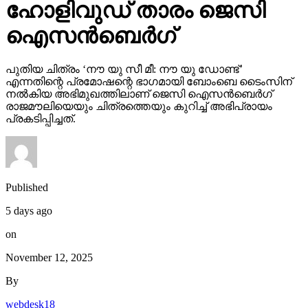
ഹോളിവുഡ് താരം ജെസി
ഐസന്‍ബെര്‍ഗ്
പുതിയ ചിത്രം ‘നൗ യു സീ മീ: നൗ യു ഡോണ്ട്’
എന്നതിന്റെ പ്രമോഷന്റെ ഭാഗമായി ബോംബെ ടൈംസിന്
നല്‍കിയ അഭിമുഖത്തിലാണ് ജെസി ഐസന്‍ബെര്‍ഗ്
രാജമൗലിയെയും ചിത്രത്തെയും കുറിച്ച് അഭിപ്രായം
പ്രകടിപ്പിച്ചത്.
Published
5 days ago
on
November 12, 2025
By
webdesk18