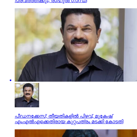
പ്രവര്‍ത്തിക്കും; രാഹുല്‍ ഗാന്ധി
പീഡനക്കേസ്; തീയതികളില്‍ പിഴവ്, മുകേഷ്
എംഎല്‍എക്കെതിരായ കുറ്റപത്രം മടക്കി കോടതി