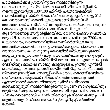
പ്രേക്ഷകർക്ക് ദൃശ്യവിസ്മയം സമ്മാനിക്കുന്ന
വാരാണസിയുടെ ട്രയ്ലർ റാമോജി ഫിലിം സിറ്റിയിൽ
നടന്ന ഇവെന്റിൽ 130×100 ഫീറ്റിൽ പ്രത്യേകമായി
സജ്ജീകരിച്ച സ്‌ക്രീനിലാണ് പ്രദർശിപ്പിച്ചത് . സിഇ 512-
ലെ വാരാണസി കാണിച്ചുകൊണ്ടാണ് ട്രെയിലര്‍
തുടങ്ങുന്നത്. പിന്നീട് 2027-ല്‍ ഭൂമിയെ ലക്ഷ്യമാക്കി വരുന്ന
ശാംഭവി എന്ന ഛിന്നഗ്രഹമാണ് കാണിക്കുന്നത്.
തുടര്‍ന്നങ്ങോട്ട് അന്റാര്‍ട്ടിക്കയിലെ റോസ് ഐസ് ഷെല്‍ഫ്,
ആഫ്രിക്കയിലെ അംബോസെലി വനം, ബിസിഇ 7200-ലെ
ലങ്കാനഗരം, വാരാണസിയിലെ മണികര്‍ണികാ ഘട്ട്
തുടങ്ങിയവയെല്ലാം വിസ്മയക്കാഴ്ചകളായി ട്രെയിലറില്‍
അനാവരണം ചെയ്യുന്നു.കൈയില്‍ ത്രിശൂലവുമേന്തി
കാളയുടെ പുറത്തേറി വരുന്ന മഹേഷ് ബാബുവിന്റെ രുദ്ര
എന്ന കഥാപാത്രം സ്‌ക്രീനിൽ അവസാനം എത്തിയപ്പോൾ
വേദിയിലും മഹേഷ് ബാബു കാളയുടെ പുറത്തു എൻട്രി
ചെയ്തപ്പോൾ അറുപത്തിനായിരത്തിൽപ്പരം കാഴ്ചക്കാർ
നിറഞ്ഞ ഇവന്റിലെ സദസ്സ് ഹർഷാരവം കൊണ്ട് വേദിയെ
ധന്യമാക്കി. ഐമാക്‌സിലാണ് ചിത്രം ഒരുങ്ങുന്നത്
എന്നതിനാല്‍ തന്നെ തിയേറ്ററുകളില്‍ ഗംഭീരമായ
കാഴ്ചാനുഭൂതി സമ്മാനിക്കുമെന്നുറപ്പാണ്.ബാഹുബലിയും
ആർ ആർ ആറും ഒരുക്കിയ രാജമൗലിയുടെ ബ്രഹ്മാണ്ഡ
ചിത്രം വാരണാസി 2027ൽ തിയേറ്ററുകളിലേക്കെത്തും. പി
ആർ ഓ ആൻഡ് മാർക്കറ്റിംഗ് സ്ട്രാറ്റജിസ്റ്റ് : പ്രതീഷ്
ശേഖർ.