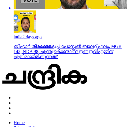
india
2 days ago
ബീഹാർ തിരഞ്ഞെടുപ്പ് പോസ്റ്റൽ ബാലറ്റ് ഫലം: MGB
142, NDA 98; എന്തുകൊണ്ടാണ് ഇത് ഇവിഎമ്മിന്
എതിരായിരിക്കുന്നത്?
Home