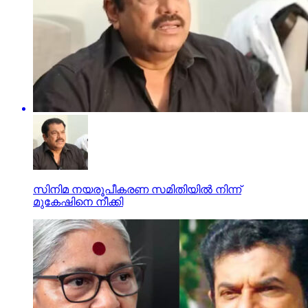
സിനിമ നയരൂപീകരണ സമിതിയിൽ നിന്ന്
മുകേഷിനെ നീക്കി