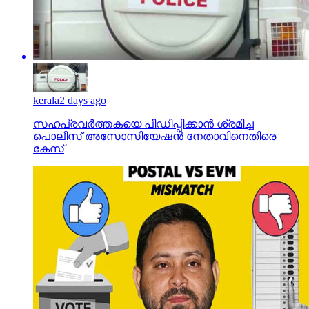
kerala
2 days ago
സഹപ്രവര്‍ത്തകയെ പീഡിപ്പിക്കാന്‍ ശ്രമിച്ച
പൊലീസ് അസോസിയേഷന്‍ നേതാവിനെതിരെ
കേസ്