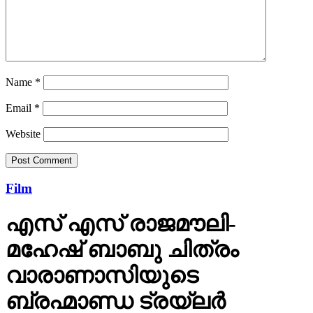
Name
*
Email
*
Website
Film
എസ് എസ് രാജമൗലി-
മഹേഷ് ബാബു ചിത്രം
വാരാണാസിയുടെ
ബ്രഹ്മാണ്ഡ ട്രയ്ലർ