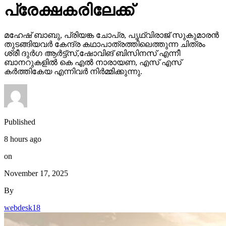
പ്രേക്ഷകരിലേക്ക്
മഹേഷ് ബാബു, പ്രിയങ്ക ചോപ്ര, പൃഥ്വിരാജ് സുകുമാരൻ
തുടങ്ങിയവർ കേന്ദ്ര കഥാപാത്രത്തിലെത്തുന്ന ചിത്രം
ശ്രീ ദുർഗ ആർട്ട്സ്,ഷോവിങ് ബിസിനസ് എന്നീ
ബാനറുകളിൽ കെ എൽ നാരായണ, എസ് എസ്
കർത്തികേയ എന്നിവർ നിർമ്മിക്കുന്നു.
Published
8 hours ago
on
November 17, 2025
By
webdesk18