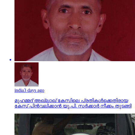
india
3 days ago
മുഹമ്മദ് അഖ്‌ലാഖ് കേസിലെ പ്രതികള്‍ക്കെതിരായ
കേസ് പിന്‍വലിക്കാന്‍ യു.പി. സര്‍ക്കാര്‍ നീക്കം തുടങ്ങി