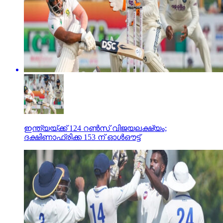
ഇന്ത്യയ്ക്ക് 124 റണ്‍സ് വിജയലക്ഷ്യം;
ദക്ഷിണാഫ്രിക്ക 153 ന് ഓള്‍ഔട്ട്