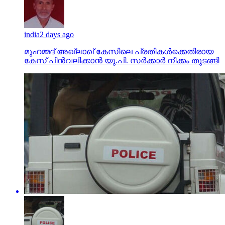
india
2 days ago
മുഹമ്മദ് അഖ്‌ലാഖ് കേസിലെ പ്രതികള്‍ക്കെതിരായ
കേസ് പിന്‍വലിക്കാന്‍ യു.പി. സര്‍ക്കാര്‍ നീക്കം തുടങ്ങി