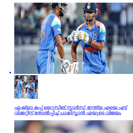
ഏഷ്യാ കപ്പ് റൈസിങ് സ്റ്റാര്‍സ്: ഇന്ത്യ എയെ എട്ട്
വിക്കറ്റിന് തോല്‍പ്പിച്ച് പാകിസ്താന്‍ എയുടെ വിജയം