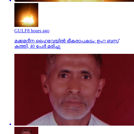
GULF
8 hours ago
മക്കമദീന ഹൈവേയില്‍ ഭീകരാപകടം: ഉംറ ബസ്
കത്തി, 40 പേര്‍ മരിച്ചു