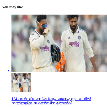
You may like
124 റണ്‍സ് ചേസിങ്ങിലും പതനം; ഈഡനില്‍
ഇന്ത്യയ്ക്ക് 30 റണ്‍സിന് തോല്‍വി