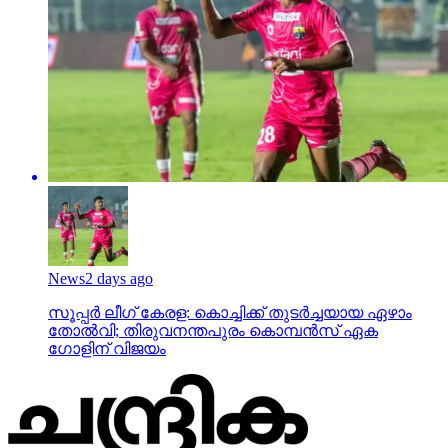
News
2 days ago
സൂപ്പര്‍ ലീഗ് കേരള: കൊച്ചിക്ക് തുടര്‍ച്ചയായ ഏഴാം
തോല്‍വി; തിരുവനന്തപുരം കൊമ്പന്‍സ് ഏക
ഗോളിന് വിജയം