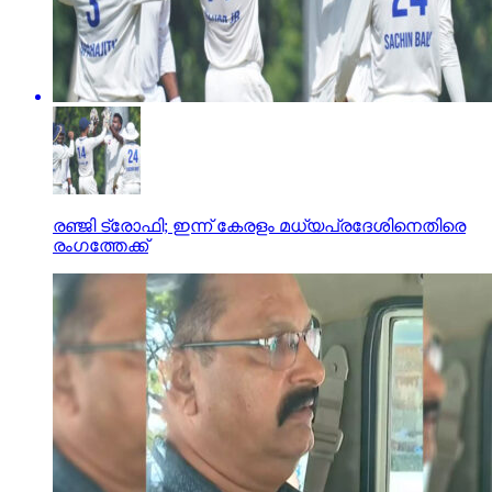
രഞ്ജി ട്രോഫി; ഇന്ന് കേരളം മധ്യപ്രദേശിനെതിരെ
രംഗത്തേക്ക്