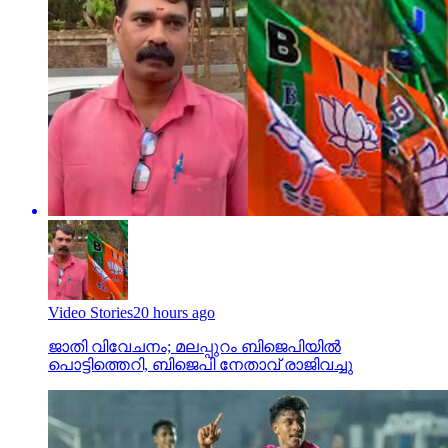
Video Stories
20 hours ago
ജാതി വിവേചനം; മലപ്പുറം ബിജെപിയില്‍
പൊട്ടിത്തെറി, ബിജെപി നേതാവ് രാജിവച്ചു