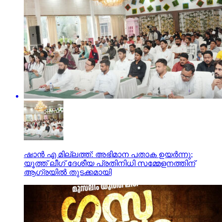
ഷാന്‍ എ മില്ലത്ത്: അഭിമാന പതാക ഉയര്‍ന്നു;
യൂത്ത് ലീഗ് ദേശീയ പ്രതിനിധി സമ്മേളനത്തിന്
ആഗ്രയില്‍ തുടക്കമായി