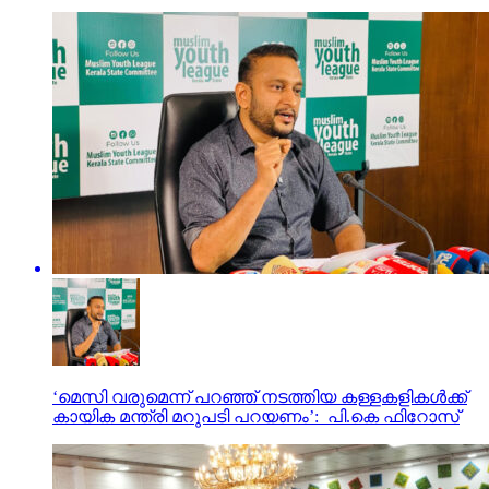
‘മെസി വരുമെന്ന് പറഞ്ഞ് നടത്തിയ കള്ളകളികൾക്ക്
കായിക മന്ത്രി മറുപടി പറയണം’: പി.കെ ഫിറോസ്