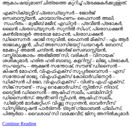
ആകാംഷയുമാണ് ചിത്രത്തെ കുറിച്ച് പ്രേക്ഷകർക്കുള്ളത്.
എക്സിക്യൂട്ടീവ് പ്രൊഡ്യൂസർ – ജോർജ്
സെബാസ്റ്റ്യൻ, ഛായാഗ്രഹണം- ഫൈസൽ അലി,
സംഗീതം – മുജീബ് മജീദ്, എഡിറ്റർ – പ്രവീൺ പ്രഭാകർ,
ലൈൻ പ്രൊഡ്യൂസർ- സുനിൽ സിംഗ്, പ്രൊഡക്ഷൻ
കൺട്രോളർ- അരോമ മോഹൻ, പ്രൊഡക്ഷൻ
ഡിസൈനർ- ഷാജി നടുവിൽ, ഫൈനൽ മിക്സ് – എം ആർ
രാജാകൃഷ്ണൻ, ചീഫ് അസോസിയേറ്റ് ഡയറക്ടർ- ബോസ്,
മേക്കപ്പ്- അമൽ ചന്ദ്രൻ, ജോർജ് സെബാസ്റ്റ്യൻ,
വസ്ത്രാലങ്കാരം- അഭിജിത്ത് സി, വരികൾ – വിനായക്
ശശികുമാർ, ഹരിത ഹരി ബാബു, കളറിസ്റ്റ് – ലിജു പ്രഭാകർ,
സംഘട്ടനം – ആക്ഷൻ സന്തോഷ്, സൗണ്ട് ഡിസൈൻ –
കിഷൻ മോഹൻ, വിഎഫ്എക്സ് സൂപ്പർവൈസർ – എസ്
സന്തോഷ് രാജു, വിഎഫ്എക്സ് കോഓർഡിനേറ്റർ –
ഡിക്സൻ പി ജോ, വിഎഫ്എക്സ് – വിശ്വ എഫ് എക്സ്,
സിങ്ക് സൗണ്ട് – സപ്ത റെക്കോർഡ്സ്, സ്റ്റിൽസ്- നിദാദ്,
ടൈറ്റിൽ ഡിസൈൻ – ആഷിഫ് സലീം, പബ്ലിസിറ്റി
ഡിസൈൻസ്- ആൻ്റണി സ്റ്റീഫൻ, ആഷിഫ് സലീം,
ഡിജിറ്റൽ മാർക്കറ്റിംഗ്- വിഷ്ണു സുഗതൻ, ഓവർസീസ്
ഡിസ്ട്രിബൂഷൻ പാർട്ണർ- ട്രൂത് ഗ്ലോബൽ ഫിലിംസ്,
പിആർഓ – വൈശാഖ് സി വടക്കേവീട്, ജിനു അനിൽകുമാർ.
Continue Reading