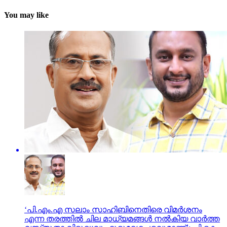
You may like
‘പി.എം.എ സലാം സാഹിബിനെതിരെ വിമർശനം
എന്ന തരത്തിൽ ചില മാധ്യമങ്ങൾ നൽകിയ വാർത്ത