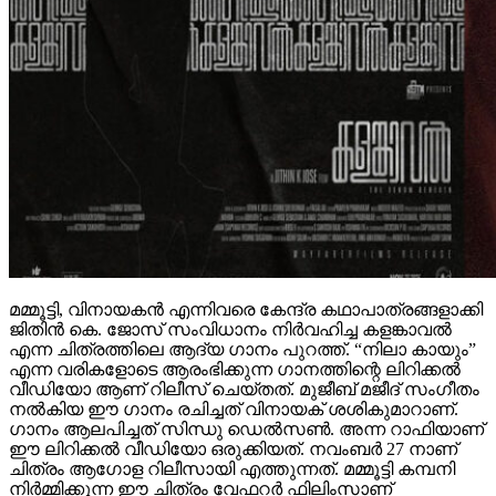
മമ്മൂട്ടി, വിനായകൻ എന്നിവരെ കേന്ദ്ര കഥാപാത്രങ്ങളാക്കി
ജിതിൻ കെ. ജോസ് സംവിധാനം നിർവഹിച്ച കളങ്കാവൽ
എന്ന ചിത്രത്തിലെ ആദ്യ ഗാനം പുറത്ത്. “നിലാ കായും”
എന്ന വരികളോടെ ആരംഭിക്കുന്ന ഗാനത്തിന്റെ ലിറിക്കൽ
വീഡിയോ ആണ് റിലീസ് ചെയ്തത്. മുജീബ് മജീദ് സംഗീതം
നൽകിയ ഈ ഗാനം രചിച്ചത് വിനായക് ശശികുമാറാണ്.
ഗാനം ആലപിച്ചത് സിന്ധു ഡെൽസൺ. അന്ന റാഫിയാണ്
ഈ ലിറിക്കൽ വീഡിയോ ഒരുക്കിയത്. നവംബർ 27 നാണ്
ചിത്രം ആഗോള റിലീസായി എത്തുന്നത്. മമ്മൂട്ടി കമ്പനി
നിർമ്മിക്കുന്ന ഈ ചിത്രം വേഫറർ ഫിലിംസാണ്