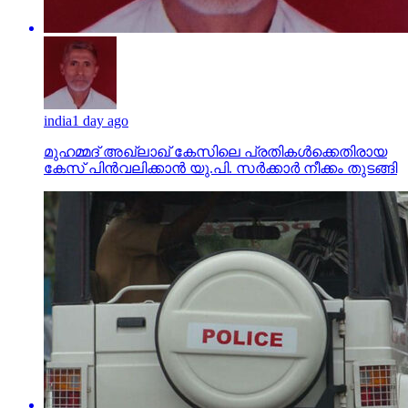
india
1 day ago
മുഹമ്മദ് അഖ്‌ലാഖ് കേസിലെ പ്രതികള്‍ക്കെതിരായ
കേസ് പിന്‍വലിക്കാന്‍ യു.പി. സര്‍ക്കാര്‍ നീക്കം തുടങ്ങി