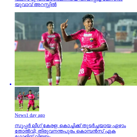
യുവാവ് അറസ്റ്റില്‍
News
1 day ago
സൂപ്പര്‍ ലീഗ് കേരള: കൊച്ചിക്ക് തുടര്‍ച്ചയായ ഏഴാം
തോല്‍വി; തിരുവനന്തപുരം കൊമ്പന്‍സ് ഏക
ഗോളിന് വിജയം