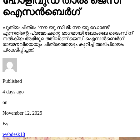
ഹോളിവുഡ് താരം ജെസി
ഐസന്‍ബെര്‍ഗ്
പുതിയ ചിത്രം ‘നൗ യു സീ മീ: നൗ യു ഡോണ്ട്’
എന്നതിന്റെ പ്രമോഷന്റെ ഭാഗമായി ബോംബെ ടൈംസിന്
നല്‍കിയ അഭിമുഖത്തിലാണ് ജെസി ഐസന്‍ബെര്‍ഗ്
രാജമൗലിയെയും ചിത്രത്തെയും കുറിച്ച് അഭിപ്രായം
പ്രകടിപ്പിച്ചത്.
Published
4 days ago
on
November 12, 2025
By
webdesk18