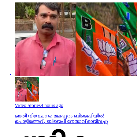
Video Stories
9 hours ago
ജാതി വിവേചനം; മലപ്പുറം ബിജെപിയില്‍
പൊട്ടിത്തെറി, ബിജെപി നേതാവ് രാജിവച്ചു