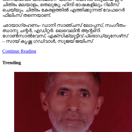
ചിത്രം മലയാളം, തെലുങ്കു, ഹിന്ദി ഭാഷകളിലും റിലീസ്
ചെയ്യും. ചിത്രം കേരളത്തില്‍ എത്തിക്കുന്നത് വേഫറെര്‍
ഫിലിംസ് തന്നെയാണ്.
ഛായാഗ്രഹണം- ഡാനി സാഞ്ചസ് ലോപ്പസ്, സംഗീതം-
ഝാനു ചന്റര്‍, എഡിറ്റര്‍- ലെവെലിന്‍ ആന്റണി
ഗോണ്‍സാല്‍വേസ്, എക്‌സിക്യൂട്ടീവ് പ്രൊഡ്യൂസേഴ്‌സ്
– സായ് കൃഷ്ണ ഗഡ്വാള്‍, സുജയ് ജയിംസ്
Continue Reading
Trending