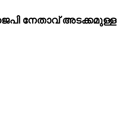
ിജെപി നേതാവ് അടക്കമുള്ള