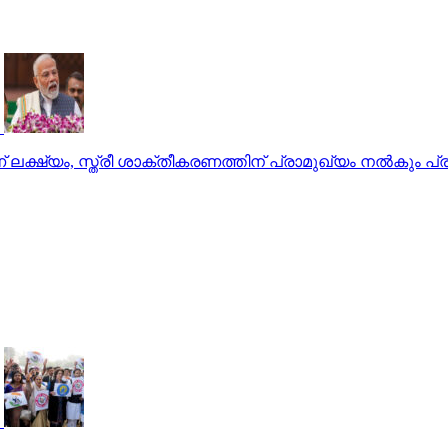
 ലക്ഷ്യം, സ്ത്രീ ശാക്തീകരണത്തിന് പ്രാമുഖ്യം നല്‍കും പ്