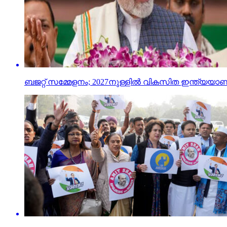
ബജറ്റ് സമ്മേളനം; 2027നുള്ളില്‍ വികസിത ഇന്ത്യയാണ്