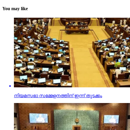
You may like
നിയമസഭാ സമ്മേളനത്തിന് ഇന്ന് തുടക്കം