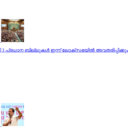
യി 3 പ്രധാന ബില്ലുകള്‍ ഇന്ന് ലോക്സഭയില്‍ അവതരിപ്പിക്കു