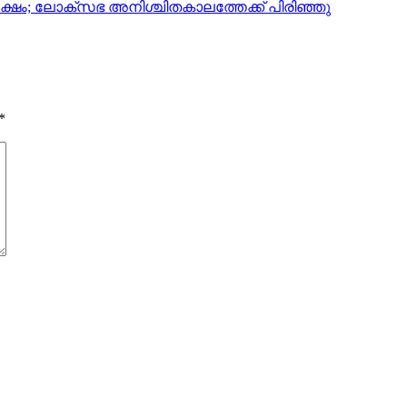
തിപക്ഷം; ലോക്സഭ അനിശ്ചിതകാലത്തേക്ക് പിരിഞ്ഞു
*