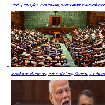
‘മാര്‍ച്ച് രാഷ്ട്രീയ സമരമല്ല, ഭരണഘടന സംരക്ഷിക്കാ
കടല്‍ മണല്‍ ഖനനം, വന്യജീവി ആക്രമണം; പാര്‍ലമെ