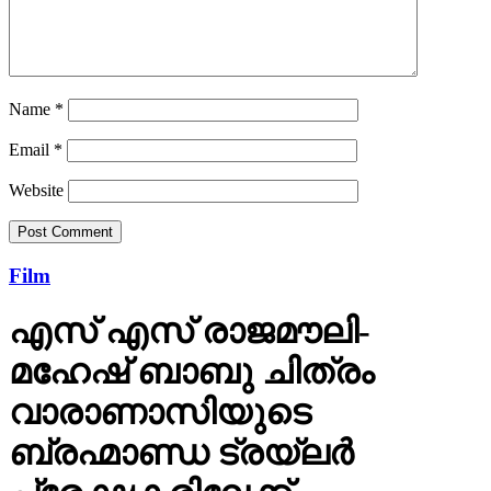
Name
*
Email
*
Website
Film
എസ് എസ് രാജമൗലി-
മഹേഷ് ബാബു ചിത്രം
വാരാണാസിയുടെ
ബ്രഹ്മാണ്ഡ ട്രയ്ലർ