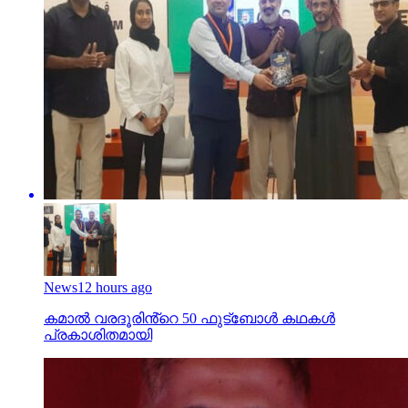
News
12 hours ago
കമാൽ വരദൂരിൻ്റെ 50 ഫുട്ബോൾ കഥകൾ
പ്രകാശിതമായി