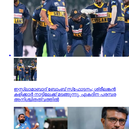
ഇസ്ലാമാബാദ് ബോംബ് സ്‌ഫോടനം; ശ്രീലങ്കന്‍
കളിക്കാര്‍ നാട്ടിലേക്ക് മടങ്ങുന്നു, ഏകദിന പരമ്പര
അനിശ്ചിതത്വത്തില്‍