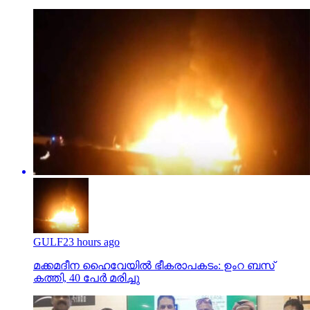
GULF
23 hours ago
മക്കമദീന ഹൈവേയില്‍ ഭീകരാപകടം: ഉംറ ബസ്
കത്തി, 40 പേര്‍ മരിച്ചു