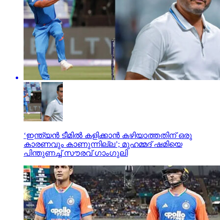
‘ഇന്ത്യന്‍ ടീമില്‍ കളിക്കാന്‍ കഴിയാത്തതിന് ഒരു
കാരണവും കാണുന്നില്ല’; മുഹമ്മദ് ഷമിയെ
പിന്തുണച്ച് സൗരവ് ഗാംഗുലി