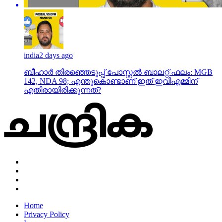
india
2 days ago
ബീഹാർ തിരഞ്ഞെടുപ്പ് പോസ്റ്റൽ ബാലറ്റ് ഫലം: MGB
142, NDA 98; എന്തുകൊണ്ടാണ് ഇത് ഇവിഎമ്മിന്
എതിരായിരിക്കുന്നത്?
Home
Privacy Policy