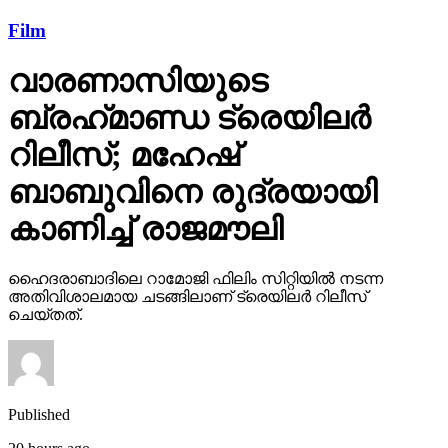
Film
വാരണാസിയുടെ
ബ്രഹ്‌മാണ്ഡ ട്രെയിലര്‍
റിലീസ്; മഹേഷ്
ബാബുവിനെ രുദ്രയായി
കാണിച്ച് രാജമൗലി
ഹൈദരാബാദിലെ റാമോജി ഫിലിം സിറ്റിയില്‍ നടന്ന
അതിവിശാലമായ ചടങ്ങിലാണ് ട്രെയിലര്‍ റിലീസ്
ചെയ്തത്.
Published