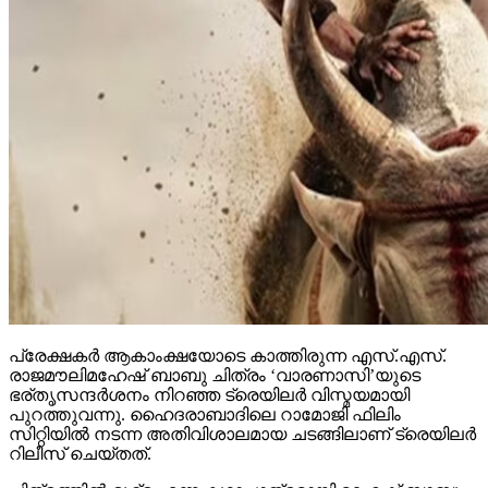
പ്രേക്ഷകര്‍ ആകാംക്ഷയോടെ കാത്തിരുന്ന എസ്.എസ്.
രാജമൗലിമഹേഷ് ബാബു ചിത്രം ‘വാരണാസി’യുടെ
ഭര്തൃസന്ദര്‍ശനം നിറഞ്ഞ ട്രെയിലര്‍ വിസ്മയമായി
പുറത്തുവന്നു. ഹൈദരാബാദിലെ റാമോജി ഫിലിം
സിറ്റിയില്‍ നടന്ന അതിവിശാലമായ ചടങ്ങിലാണ് ട്രെയിലര്‍
റിലീസ് ചെയ്തത്.