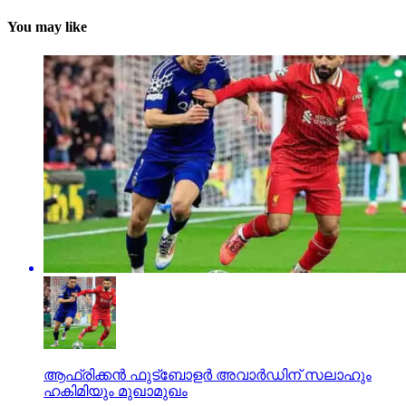
You may like
ആഫ്രിക്കന്‍ ഫുട്‌ബോളര്‍ അവാര്‍ഡിന് സലാഹും
ഹകിമിയും മുഖാമുഖം