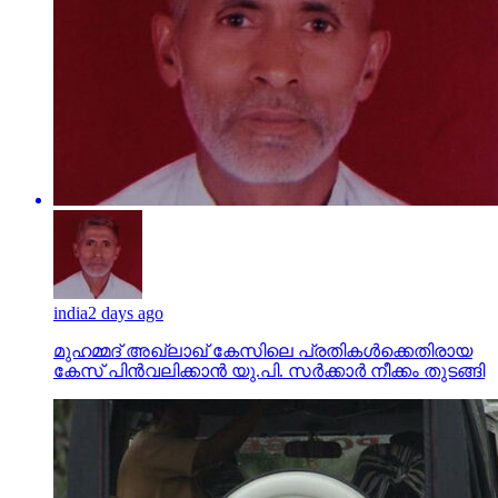
india
2 days ago
മുഹമ്മദ് അഖ്‌ലാഖ് കേസിലെ പ്രതികള്‍ക്കെതിരായ
കേസ് പിന്‍വലിക്കാന്‍ യു.പി. സര്‍ക്കാര്‍ നീക്കം തുടങ്ങി