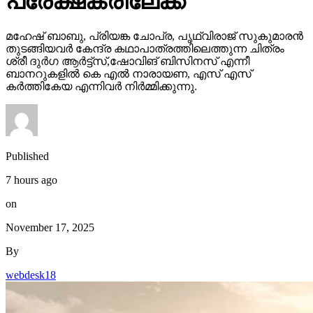
പ്രേക്ഷകരിലേക്ക്
മഹേഷ് ബാബു, പ്രിയങ്ക ചോപ്ര, പൃഥ്വിരാജ് സുകുമാരൻ
തുടങ്ങിയവർ കേന്ദ്ര കഥാപാത്രത്തിലെത്തുന്ന ചിത്രം
ശ്രീ ദുർഗ ആർട്ട്സ്,ഷോവിങ് ബിസിനസ് എന്നീ
ബാനറുകളിൽ കെ എൽ നാരായണ, എസ് എസ്
കർത്തികേയ എന്നിവർ നിർമ്മിക്കുന്നു.
Published
7 hours ago
on
November 17, 2025
By
webdesk18