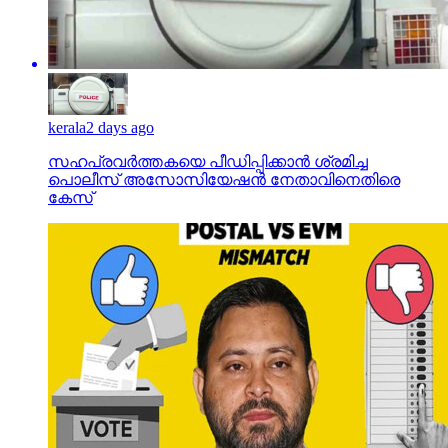
kerala
2 days ago
സഹപ്രവര്‍ത്തകയെ പീഡിപ്പിക്കാന്‍ ശ്രമിച്ച
പൊലീസ് അസോസിയേഷന്‍ നേതാവിനെതിരെ
കേസ്