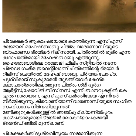
പ്രേക്ഷകർ ആകാംഷയോടെ കാത്തിരുന്ന എസ് എസ്
രാജമൗലി മഹേഷ് ബാബു ചിത്രം വാരാണാസിയുടെ
ബ്രഹ്മാണ്ഡ ട്രയ്ലർ റിലീസായി. ചിത്രത്തിൽ രുദ്ര എന്ന
കഥാപാത്രമായി മഹേഷ് ബാബു എത്തുന്നു.
ഹൈദരാബാദിലെ റാമോജി ഫിലിം സിറ്റിയിൽ നടന്ന
പ്രൗഢ ഗംഭീര ഇവെന്റിലാണ് ചിത്രത്തിന്റെ ട്രയ്ലർ
റിലീസ് ചെയ്തത്. മഹേഷ് ബാബു, പ്രിയങ്ക ചോപ്ര,
പൃഥ്വിരാജ് സുകുമാരൻ തുടങ്ങിയവർ കേന്ദ്ര
കഥാപാത്രത്തിലെത്തുന്ന ചിത്രം ശ്രീ ദുർഗ
ആർട്ട്സ്,ഷോവിങ് ബിസിനസ് എന്നീ ബാനറുകളിൽ കെ
എൽ നാരായണ, എസ് എസ് കർത്തികേയ എന്നിവർ
നിർമ്മിക്കുന്നു. കീരവാണിയാണ് വാരണാസിയുടെ സംഗീത
സംവിധാനം നിർവഹിക്കുന്നത്.
മണിക്കൂറുകൾക്കുള്ളിൽ അഞ്ചു മില്യണിൽപ്പരം
കാഴ്ചക്കാരുമായി ട്രയ്ലർ ലോകവ്യാപകമായി
ട്രെൻഡിങ്ങിൽ മുന്നിലാണ്.
പ്രേക്ഷകർക്ക് ദൃശ്യവിസ്മയം സമ്മാനിക്കുന്ന