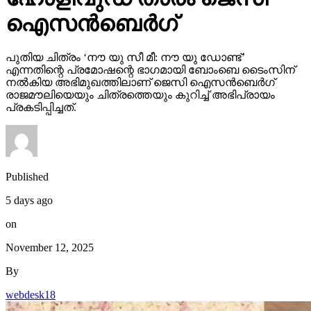
ഐസന്‍ബെര്‍ഗ്
പുതിയ ചിത്രം ‘നൗ യു സീ മീ: നൗ യു ഡോണ്ട്’
എന്നതിന്റെ പ്രമോഷന്റെ ഭാഗമായി ബോംബെ ടൈംസിന്
നല്‍കിയ അഭിമുഖത്തിലാണ് ജെസി ഐസന്‍ബെര്‍ഗ്
രാജമൗലിയെയും ചിത്രത്തെയും കുറിച്ച് അഭിപ്രായം
പ്രകടിപ്പിച്ചത്.
Published
5 days ago
on
November 12, 2025
By
webdesk18