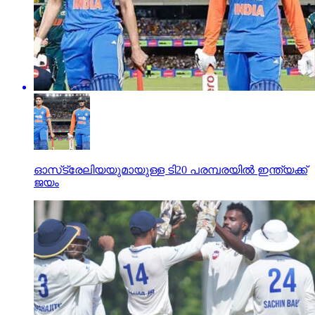
ഓസ്‌ട്രേലിയയുമായുള്ള ടി20 പരമ്പരയില്‍ ഇന്ത്യക്ക്
ജയം