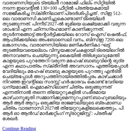
വാരാണസിയുടെ ട്രയ്ലർ റാമോജി ഫിലിം സിറ്റിയിൽ
നടന്ന ഇവെന്റിൽ 130×100 ഫീറ്റിൽ പ്രത്യേകമായി
സജ്ജീകരിച്ച സ്‌ക്രീനിലാണ് പ്രദർശിപ്പിച്ചത് . സിഇ 512-
ലെ വാരാണസി കാണിച്ചുകൊണ്ടാണ് ട്രെയിലര്‍
തുടങ്ങുന്നത്. പിന്നീട് 2027-ല്‍ ഭൂമിയെ ലക്ഷ്യമാക്കി വരുന്ന
ശാംഭവി എന്ന ഛിന്നഗ്രഹമാണ് കാണിക്കുന്നത്.
തുടര്‍ന്നങ്ങോട്ട് അന്റാര്‍ട്ടിക്കയിലെ റോസ് ഐസ് ഷെല്‍ഫ്,
ആഫ്രിക്കയിലെ അംബോസെലി വനം, ബിസിഇ 7200-ലെ
ലങ്കാനഗരം, വാരാണസിയിലെ മണികര്‍ണികാ ഘട്ട്
തുടങ്ങിയവയെല്ലാം വിസ്മയക്കാഴ്ചകളായി ട്രെയിലറില്‍
അനാവരണം ചെയ്യുന്നു.കൈയില്‍ ത്രിശൂലവുമേന്തി
കാളയുടെ പുറത്തേറി വരുന്ന മഹേഷ് ബാബുവിന്റെ രുദ്ര
എന്ന കഥാപാത്രം സ്‌ക്രീനിൽ അവസാനം എത്തിയപ്പോൾ
വേദിയിലും മഹേഷ് ബാബു കാളയുടെ പുറത്തു എൻട്രി
ചെയ്തപ്പോൾ അറുപത്തിനായിരത്തിൽപ്പരം കാഴ്ചക്കാർ
നിറഞ്ഞ ഇവന്റിലെ സദസ്സ് ഹർഷാരവം കൊണ്ട് വേദിയെ
ധന്യമാക്കി. ഐമാക്‌സിലാണ് ചിത്രം ഒരുങ്ങുന്നത്
എന്നതിനാല്‍ തന്നെ തിയേറ്ററുകളില്‍ ഗംഭീരമായ
കാഴ്ചാനുഭൂതി സമ്മാനിക്കുമെന്നുറപ്പാണ്.ബാഹുബലിയും
ആർ ആർ ആറും ഒരുക്കിയ രാജമൗലിയുടെ ബ്രഹ്മാണ്ഡ
ചിത്രം വാരണാസി 2027ൽ തിയേറ്ററുകളിലേക്കെത്തും. പി
ആർ ഓ ആൻഡ് മാർക്കറ്റിംഗ് സ്ട്രാറ്റജിസ്റ്റ് : പ്രതീഷ്
ശേഖർ.
Continue Reading