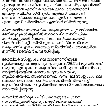
ചിത്രത്തില്‍ രുദ്ര എന്ന കഥാപാത്രമായി മഹേഷ് ബാബു
എത്തുന്നു. മഹേഷ് ബാബു, പ്രിയങ്ക ചോപ്ര, പൃഥ്വിരാജ്
സുകുമാരന്‍ എന്നിവര്‍ കേന്ദ്ര കഥാപാത്രങ്ങളായി
എത്തുന്ന ചിത്രം ശ്രീ ദുര്ഗ ആര്‍ട്‌സ്, ഷോവിങ്
ബിസിനസ് ബാനറുകളില്‍ കെ. എല്‍. നാരായണ,
എസ്.എസ്. കര്‍ത്തികേയ എന്നിവര്‍ നിര്‍മ്മിക്കുന്നു.
കീരവാണിയാണ് സംഗീതം ഒരുക്കുന്നത്. പുറത്തിറങ്ങിയ
മണിക്കൂറുകള്‍ക്കുള്ളില്‍ തന്നെ 5 മില്യണിലധികം
കാഴ്ചകളുമായി ട്രെയിലര്‍ ലോകവ്യാപകമായി
ട്രെന്‍ഡിങ് പട്ടികയില്‍ മുന്നിലാണ്. 130ണ്മ100 അടി
വലുപ്പത്തിലുള്ള പ്രത്യേക സ്‌ക്രീനില്‍ പ്രേക്ഷകര്‍ക്ക്
മുന്നില്‍ ട്രെയിലര്‍ പ്രദര്‍ശിപ്പിച്ചു.
ട്രെയിലര്‍ സി.ഇ. 512-ലെ വാരണാസിയുടെ
ദൃശ്യങ്ങളോടെ തുടങ്ങുന്നു. തുടര്‍ന്ന് 2027ല്‍ ഭൂമിയിലേക്ക്
വരുന്നു എന്നു കാണിക്കുന്ന ‘ശാംഭവി’ എന്ന ഛിന്നഗ്രഹം,
അന്റാര്‍ട്ടിക്കയിലെ റോസ് ഐസ് ഷെല്‍ഫ്,
ആഫ്രിക്കയിലെ അംബോസെലി വനം, ബി.സി.ഇ 7200-ലെ
ലങ്കാനഗരം, വാരണാസിയിലെ മണികര്‍ണികാ ഘട്ട്
തുടങ്ങിയ ഭീമാകാര ദൃശ്യവിശേഷങ്ങള്‍ അതിശയത്തോടെ
അവതരിപ്പിക്കുന്നു.
കയ്യില്‍ ത്രിശൂലം പിടിച്ച് കാളയുടെ പുറത്ത്
സവാരിയുമായി എത്തുന്ന രുദ്രയായി മഹേഷ്
ബാബുവിന്റെ എന്‍ട്രിയാണ് ട്രെയിലറിന്റെ ഹൈലൈറ്റ്.