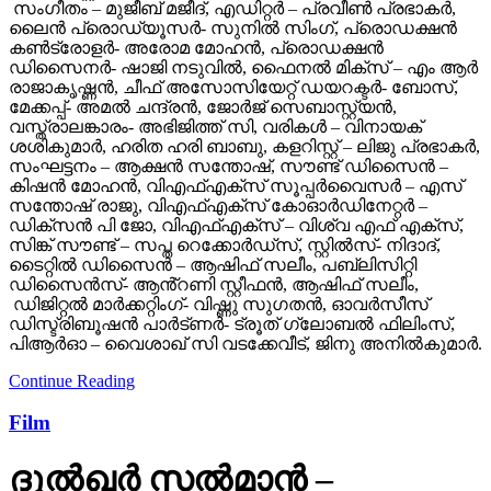
സംഗീതം – മുജീബ് മജീദ്, എഡിറ്റർ – പ്രവീൺ പ്രഭാകർ,
ലൈൻ പ്രൊഡ്യൂസർ- സുനിൽ സിംഗ്, പ്രൊഡക്ഷൻ
കൺട്രോളർ- അരോമ മോഹൻ, പ്രൊഡക്ഷൻ
ഡിസൈനർ- ഷാജി നടുവിൽ, ഫൈനൽ മിക്സ് – എം ആർ
രാജാകൃഷ്ണൻ, ചീഫ് അസോസിയേറ്റ് ഡയറക്ടർ- ബോസ്,
മേക്കപ്പ്- അമൽ ചന്ദ്രൻ, ജോർജ് സെബാസ്റ്റ്യൻ,
വസ്ത്രാലങ്കാരം- അഭിജിത്ത് സി, വരികൾ – വിനായക്
ശശികുമാർ, ഹരിത ഹരി ബാബു, കളറിസ്റ്റ് – ലിജു പ്രഭാകർ,
സംഘട്ടനം – ആക്ഷൻ സന്തോഷ്, സൗണ്ട് ഡിസൈൻ –
കിഷൻ മോഹൻ, വിഎഫ്എക്സ് സൂപ്പർവൈസർ – എസ്
സന്തോഷ് രാജു, വിഎഫ്എക്സ് കോഓർഡിനേറ്റർ –
ഡിക്സൻ പി ജോ, വിഎഫ്എക്സ് – വിശ്വ എഫ് എക്സ്,
സിങ്ക് സൗണ്ട് – സപ്ത റെക്കോർഡ്സ്, സ്റ്റിൽസ്- നിദാദ്,
ടൈറ്റിൽ ഡിസൈൻ – ആഷിഫ് സലീം, പബ്ലിസിറ്റി
ഡിസൈൻസ്- ആൻ്റണി സ്റ്റീഫൻ, ആഷിഫ് സലീം,
ഡിജിറ്റൽ മാർക്കറ്റിംഗ്- വിഷ്ണു സുഗതൻ, ഓവർസീസ്
ഡിസ്ട്രിബൂഷൻ പാർട്ണർ- ട്രൂത് ഗ്ലോബൽ ഫിലിംസ്,
പിആർഓ – വൈശാഖ് സി വടക്കേവീട്, ജിനു അനിൽകുമാർ.
Continue Reading
Film
ദുല്‍ഖര്‍ സല്‍മാന്‍ –