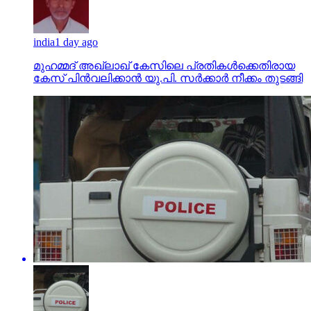
india
1 day ago
മുഹമ്മദ് അഖ്‌ലാഖ് കേസിലെ പ്രതികള്‍ക്കെതിരായ
കേസ് പിന്‍വലിക്കാന്‍ യു.പി. സര്‍ക്കാര്‍ നീക്കം തുടങ്ങി