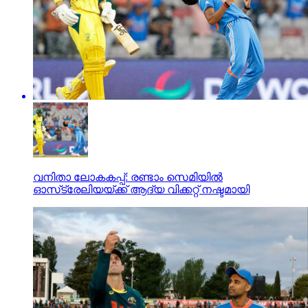
വനിതാ ലോകകപ്പ്: രണ്ടാം സെമിയില്‍
ഓസ്‌ട്രേലിയയ്ക്ക് ആദ്യ വിക്കറ്റ് നഷ്ടമായി