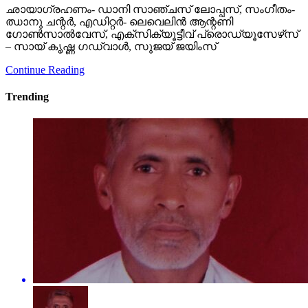
ഛായാഗ്രഹണം- ഡാനി സാഞ്ചസ് ലോപ്പസ്, സംഗീതം-
ഝാനു ചന്റര്‍, എഡിറ്റര്‍- ലെവെലിന്‍ ആന്റണി
ഗോണ്‍സാല്‍വേസ്, എക്‌സിക്യൂട്ടീവ് പ്രൊഡ്യൂസേഴ്‌സ്
– സായ് കൃഷ്ണ ഗഡ്വാള്‍, സുജയ് ജയിംസ്
Continue Reading
Trending