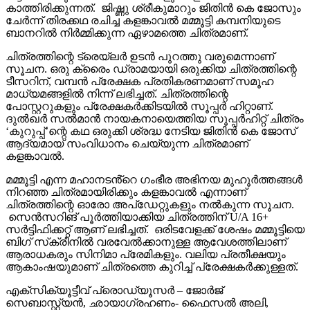
കാത്തിരിക്കുന്നത്. ജിഷ്ണു ശ്രീകുമാറും ജിതിൻ കെ ജോസും
ചേർന്ന് തിരക്കഥ രചിച്ച കളങ്കാവൽ മമ്മൂട്ടി കമ്പനിയുടെ
ബാനറിൽ നിർമ്മിക്കുന്ന ഏഴാമത്തെ ചിത്രമാണ്.
ചിത്രത്തിന്റെ ട്രെയ്‌ലർ ഉടൻ പുറത്തു വരുമെന്നാണ്
സൂചന. ഒരു ക്രൈം ഡ്രാമയായി ഒരുക്കിയ ചിത്രത്തിന്റെ
ടീസറിന്, വമ്പൻ പ്രേക്ഷക പ്രതികരണമാണ് സമൂഹ
മാധ്യമങ്ങളിൽ നിന്ന് ലഭിച്ചത്. ചിത്രത്തിന്റെ
പോസ്റ്ററുകളും പ്രേക്ഷകർക്കിടയിൽ സൂപ്പർ ഹിറ്റാണ്.
ദുൽഖർ സൽമാൻ നായകനായെത്തിയ സൂപ്പർഹിറ്റ് ചിത്രം
‘കുറുപ്പ്’ന്റെ കഥ ഒരുക്കി ശ്രദ്ധ നേടിയ ജിതിൻ കെ ജോസ്
ആദ്യമായ് സംവിധാനം ചെയ്യുന്ന ചിത്രമാണ്
കളങ്കാവൽ.
മമ്മൂട്ടി എന്ന മഹാനടൻ്റെ ഗംഭീര അഭിനയ മുഹൂർത്തങ്ങൾ
നിറഞ്ഞ ചിത്രമായിരിക്കും കളങ്കാവൽ എന്നാണ്
ചിത്രത്തിന്റെ ഓരോ അപ്‌ഡേറ്റുകളും നൽകുന്ന സൂചന.
സെൻസറിങ് പൂർത്തിയാക്കിയ ചിത്രത്തിന് U/A 16+
സർട്ടിഫിക്കറ്റ് ആണ് ലഭിച്ചത്. ഒരിടവേളക്ക് ശേഷം മമ്മൂട്ടിയെ
ബിഗ് സ്‌ക്രീനിൽ വരവേൽക്കാനുള്ള ആവേശത്തിലാണ്
ആരാധകരും സിനിമാ പ്രേമികളും. വലിയ പ്രതീക്ഷയും
ആകാംഷയുമാണ് ചിത്രത്തെ കുറിച്ച് പ്രേക്ഷകർക്കുള്ളത്.
എക്സിക്യൂട്ടീവ് പ്രൊഡ്യൂസർ – ജോർജ്
സെബാസ്റ്റ്യൻ, ഛായാഗ്രഹണം- ഫൈസൽ അലി,