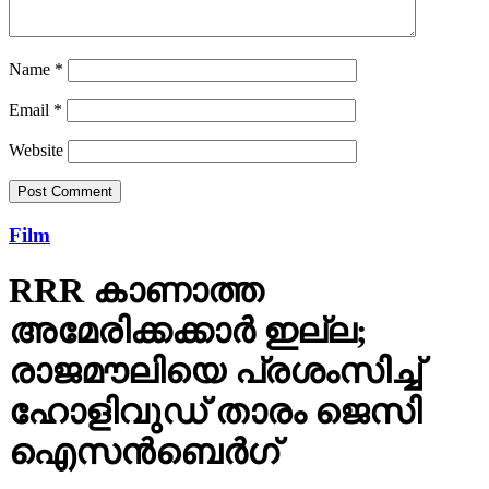
Name
*
Email
*
Website
Film
RRR കാണാത്ത
അമേരിക്കക്കാര്‍ ഇല്ല;
രാജമൗലിയെ പ്രശംസിച്ച്
ഹോളിവുഡ് താരം ജെസി
ഐസന്‍ബെര്‍ഗ്