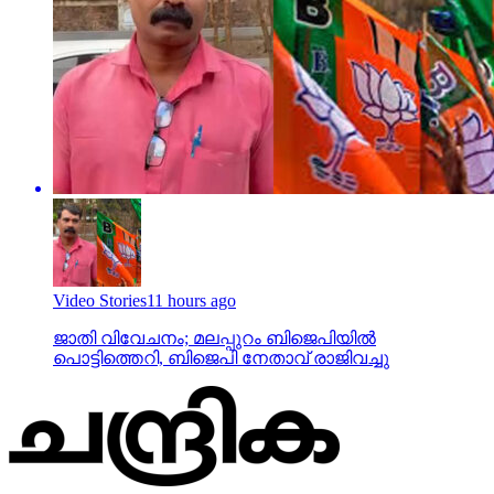
Video Stories
11 hours ago
ജാതി വിവേചനം; മലപ്പുറം ബിജെപിയില്‍
പൊട്ടിത്തെറി, ബിജെപി നേതാവ് രാജിവച്ചു