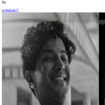
By
webdesk17