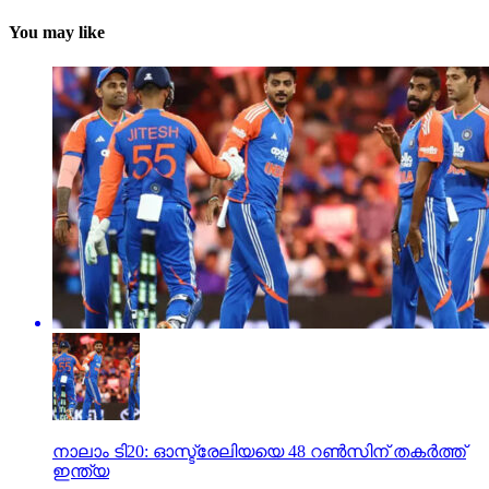
You may like
നാലാം ടി20: ഓസ്ട്രേലിയയെ 48 റണ്‍സിന് തകര്‍ത്ത്
ഇന്ത്യ