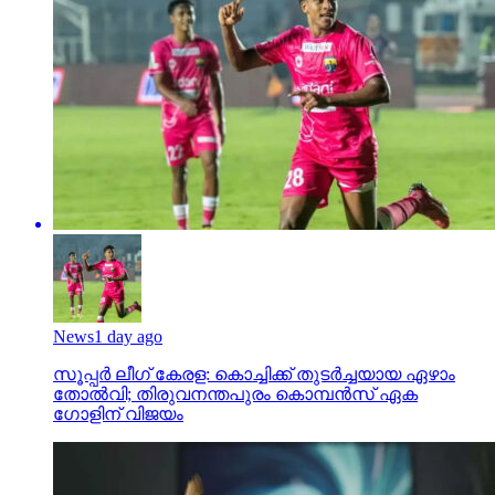
News
1 day ago
സൂപ്പര്‍ ലീഗ് കേരള: കൊച്ചിക്ക് തുടര്‍ച്ചയായ ഏഴാം
തോല്‍വി; തിരുവനന്തപുരം കൊമ്പന്‍സ് ഏക
ഗോളിന് വിജയം