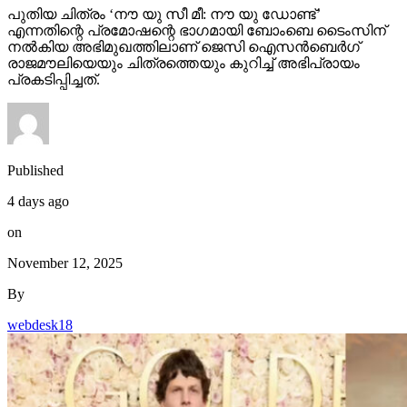
പുതിയ ചിത്രം ‘നൗ യു സീ മീ: നൗ യു ഡോണ്ട്’
എന്നതിന്റെ പ്രമോഷന്റെ ഭാഗമായി ബോംബെ ടൈംസിന്
നല്‍കിയ അഭിമുഖത്തിലാണ് ജെസി ഐസന്‍ബെര്‍ഗ്
രാജമൗലിയെയും ചിത്രത്തെയും കുറിച്ച് അഭിപ്രായം
പ്രകടിപ്പിച്ചത്.
Published
4 days ago
on
November 12, 2025
By
webdesk18