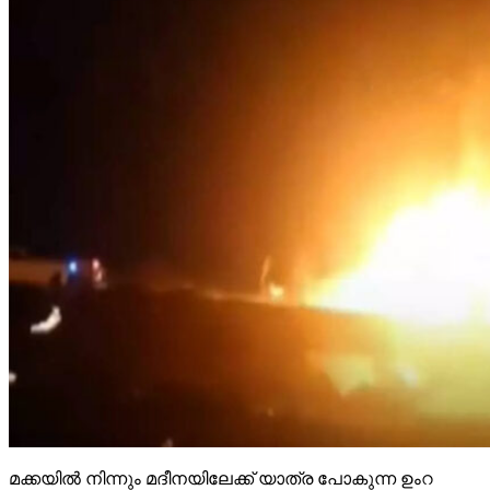
മക്കയില്‍ നിന്നും മദീനയിലേക്ക് യാത്ര പോകുന്ന ഉംറ