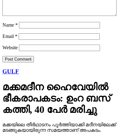
Name
*
Email
*
Website
GULF
മക്കമദീന ഹൈവേയില്‍
ഭീകരാപകടം: ഉംറ ബസ്
കത്തി, 40 പേര്‍ മരിച്ചു
മക്കയിലെ തീര്‍ഥാടനം പൂര്‍ത്തിയാക്കി മദീനയിലേക്ക്
മടങ്ങുകയായിരുന്ന സമയത്താണ് അപകടം.