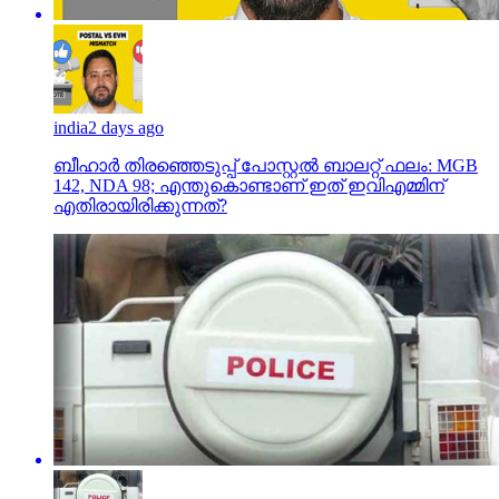
india
2 days ago
ബീഹാർ തിരഞ്ഞെടുപ്പ് പോസ്റ്റൽ ബാലറ്റ് ഫലം: MGB
142, NDA 98; എന്തുകൊണ്ടാണ് ഇത് ഇവിഎമ്മിന്
എതിരായിരിക്കുന്നത്?