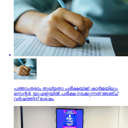
പത്താംതരാം തുല്യതാ പരീക്ഷയ്ക്ക് ഷാർജയിലും
സെന്റർ, യുഎഇയിൽ പരീക്ഷ നടക്കുന്നത് അഞ്ച്
വർഷത്തിന് ശേഷം