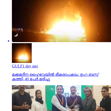
GULF
1 day ago
മക്കമദീന ഹൈവേയില്‍ ഭീകരാപകടം: ഉംറ ബസ്
കത്തി, 40 പേര്‍ മരിച്ചു