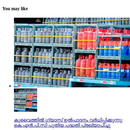
You may like
കുവൈത്തില്‍ ഗ്യാസ് ഉല്‍പാദനം വര്‍ധിപ്പിക്കുന്നു:
കെ.എന്‍.പി.സി പുതിയ പദ്ധതി പ്രഖ്യാപിച്ചു