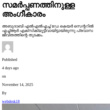
സമര്‍പ്പണത്തിനുള്ള
അംഗീകാരം
അബുദാബി എല്‍എല്‍എച്ച് ഡേ കെയര്‍ സെന്ററില്‍
എച്ച്ആര്‍ എക്‌സിക്യൂട്ടീവായിട്ടായിരുന്നു പ്രവാസ
ജീവിതത്തിന്റെ തുടക്കം.
Published
4 days ago
on
November 14, 2025
By
webdesk18