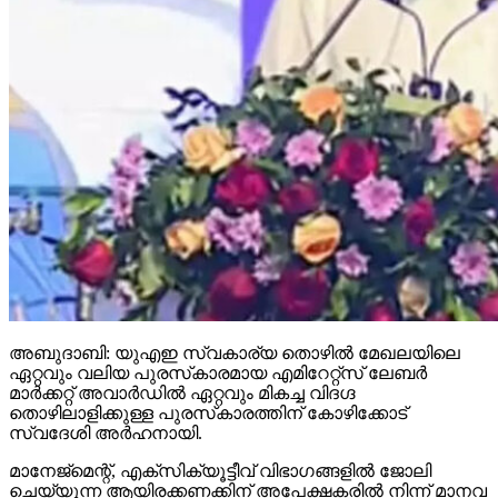
അബുദാബി: യുഎഇ സ്വകാര്യ തൊഴില്‍ മേഖലയിലെ
ഏറ്റവും വലിയ പുരസ്‌കാരമായ എമിറേറ്റ്സ് ലേബര്‍
മാര്‍ക്കറ്റ് അവാര്‍ഡില്‍ ഏറ്റവും മികച്ച വിദഗ്ദ
തൊഴിലാളിക്കുള്ള പുരസ്‌കാരത്തിന് കോഴിക്കോട്
സ്വദേശി അര്‍ഹനായി.
മാനേജ്‌മെന്റ്, എക്സിക്യൂട്ടീവ് വിഭാഗങ്ങളില്‍ ജോലി
ചെയ്യുന്ന ആയിരക്കണക്കിന് അപേക്ഷകരില്‍ നിന്ന് മാനവ