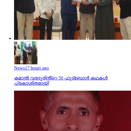
News
17 hours ago
കമാൽ വരദൂരിൻ്റെ 50 ഫുട്ബോൾ കഥകൾ
പ്രകാശിതമായി