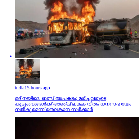
india
15 hours ago
മദീനയിലെ ബസ് അപകടം; മരിച്ചവരുടെ
കുടുംബങ്ങള്‍ക്ക് അഞ്ച് ലക്ഷം വീതം ധനസഹായം
നല്‍കുമെന്ന് തെലങ്കാന സര്‍ക്കാര്‍