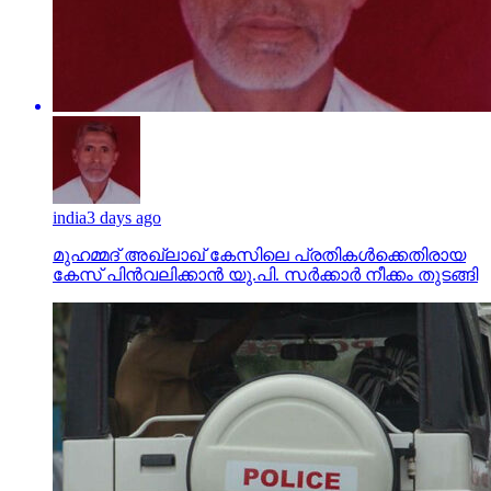
india
3 days ago
മുഹമ്മദ് അഖ്‌ലാഖ് കേസിലെ പ്രതികള്‍ക്കെതിരായ
കേസ് പിന്‍വലിക്കാന്‍ യു.പി. സര്‍ക്കാര്‍ നീക്കം തുടങ്ങി