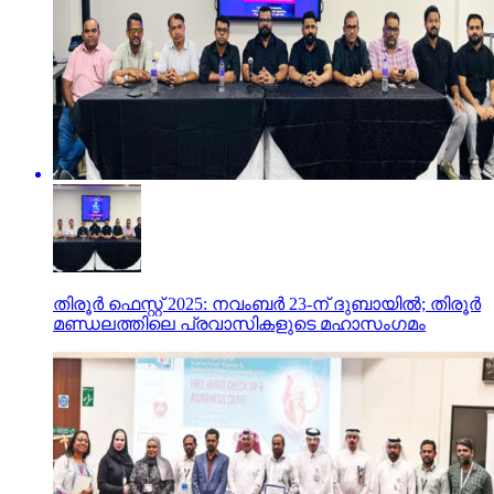
തിരൂർ ഫെസ്റ്റ് 2025: നവംബർ 23-ന് ദുബായിൽ; തിരൂർ
മണ്ഡലത്തിലെ പ്രവാസികളുടെ മഹാസംഗമം