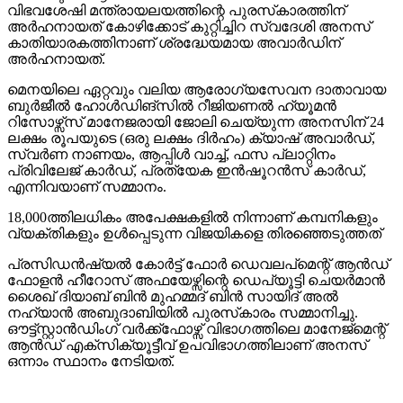
വിഭവശേഷി മന്ത്രായലയത്തിന്റെ പുരസ്‌കാരത്തിന്
അര്‍ഹനായത് കോഴിക്കോട് കുറ്റിച്ചിറ സ്വദേശി അനസ്
കാതിയാരകത്തിനാണ് ശ്രദ്ധേയമായ അവാര്‍ഡിന്
അര്‍ഹനായത്.
മെനയിലെ ഏറ്റവും വലിയ ആരോഗ്യസേവന ദാതാവായ
ബുര്‍ജീല്‍ ഹോള്‍ഡിങ്സില്‍ റീജിയണല്‍ ഹ്യൂമന്‍
റിസോഴ്സ്സ് മാനേജരായി ജോലി ചെയ്യുന്ന അനസിന് 24
ലക്ഷം രൂപയുടെ (ഒരു ലക്ഷം ദിര്‍ഹം) ക്യാഷ് അവാര്‍ഡ്,
സ്വര്‍ണ നാണയം, ആപ്പിള്‍ വാച്ച്, ഫസ പ്ലാറ്റിനം
പ്രിവിലേജ് കാര്‍ഡ്, പ്രത്യേക ഇന്‍ഷൂറന്‍സ് കാര്‍ഡ്,
എന്നിവയാണ് സമ്മാനം.
18,000ത്തിലധികം അപേക്ഷകളില്‍ നിന്നാണ് കമ്പനികളും
വ്യക്തികളും ഉള്‍പ്പെടുന്ന വിജയികളെ തിരഞ്ഞെടുത്തത്
പ്രസിഡന്‍ഷ്യല്‍ കോര്‍ട്ട് ഫോര്‍ ഡെവലപ്മെന്റ് ആന്‍ഡ്
ഫോളന്‍ ഹീറോസ് അഫയേഴ്സിന്റെ ഡെപ്യൂട്ടി ചെയര്‍മാന്‍
ശൈഖ് ദിയാബ് ബിന്‍ മുഹമ്മദ് ബിന്‍ സായിദ് അല്‍
നഹ്യാന്‍ അബുദാബിയില്‍ പുരസ്‌കാരം സമ്മാനിച്ചു.
ഔട്ട്സ്റ്റാന്‍ഡിംഗ് വര്‍ക്ക്ഫോഴ്സ് വിഭാഗത്തിലെ മാനേജ്മെന്റ്
ആന്‍ഡ് എക്സിക്യൂട്ടീവ് ഉപവിഭാഗത്തിലാണ് അനസ്
ഒന്നാം സ്ഥാനം നേടിയത്.