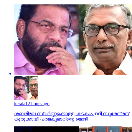
kerala
12 hours ago
ശബരിമല സ്വര്‍ണ്ണക്കൊള്ള; കടകംപള്ളി സുരേന്ദ്രന്
കുരുക്കായി പത്മകുമാറിന്റെ മൊഴി