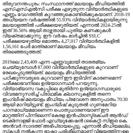
മലയാളത്തില്‍ പരീക്ഷയെഴുതിയത്. എന്നാല്‍ 2024-25ല്‍
ഇത് 36.56% ആയി താഴ്ന്നതായി പുതിയ കണക്കുകള്‍
വ്യക്തമാക്കുന്നു. ഈ വര്‍ഷം മാര്‍ച്ചില്‍ SSLC
പരീക്ഷയെഴുതിയ മൊത്തം 4,27,017 വിദ്യാര്‍ത്ഥികളില്‍
1,56,161 പേര്‍ മാത്രമാണ് മലയാളം മീഡിയം
തിരഞ്ഞെടുത്തത്.
2019ലെ 2,43,409 എന്ന എണ്ണവുമായി താരതമ്യം
ചെയ്യുമ്പോള്‍ 87,000 വിദ്യാര്‍ത്ഥികളുടെ കുറവാണ്
രേഖപ്പെടുത്തിയത്. മലയാളം മീഡിയത്തില്‍
പഠിക്കുന്നവരുടെ കുറവാണ് ഈ ഇടിവിന് കാരണമെന്ന്
പരീക്ഷാഭവനിലെ ഉദ്യോഗസ്ഥര്‍ പറയുന്നു.
വിദ്യാഭ്യാസ വകുപ്പിലെ മുതിര്‍ന്ന ഉദ്യോഗസ്ഥരുടെ
വിവരമനുസരിച്ച് പ്രാഥമിക ക്ലാസുകളില്‍ തന്നെ
ഇംഗ്ലീഷ്-മലയാളം മീഡിയം പ്രവേശന അനുപാതം 70:30
ആയി മാറിയിട്ടുണ്ട്. ഇംഗ്ലീഷ് കൂടുതല്‍ ഗുണമേറിയ
പഠനമാധ്യമമാണെന്ന പൊതുധാരണയാണ് ഈ
മാറ്റത്തിന് പിന്നിലെന്ന് കേരള ഇന്‍ഫ്രാസ്ട്രക്ചര്‍ ആന്‍ഡ്
ടെക്‌നോളജി ഫോര്‍ എഡ്യൂക്കേഷന്‍ (കൈറ്റ്) സിഇഒ കെ.
അന്‍വര്‍ സാദത്ത് അഭിപ്രായപ്പെട്ടു. എന്നാല്‍ മീഡിയമല്ല,
സ്‌കൂള്‍ നല്‍കുന്ന ഭാഷാ പരിശീലനമാണ് വിജയത്തിനുള്ള
നിര്‍ണ്ണായക ഘടകമെന്നും അദ്ദേഹം കൂട്ടിച്ചേര്‍ത്തു.
മാതൃഭാഷാ വിദ്യാഭ്യാസത്തിന്റെ പ്രാധാന്യം
അധികൃതര്‍ ചര്‍ച്ച ചെയ്യുമ്പോഴും, സമൂഹത്തിന്റെ