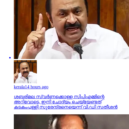
kerala
14 hours ago
ശബരിമല സ്വര്‍ണക്കൊള്ള സിപിഎമ്മിന്റെ
അറിവോടെ, ഇനി ചോദ്യം ചെയ്യേണ്ടത്
കടകംപള്ളി സുരേന്ദ്രനെയെന്ന് വി.ഡി സതീശന്‍