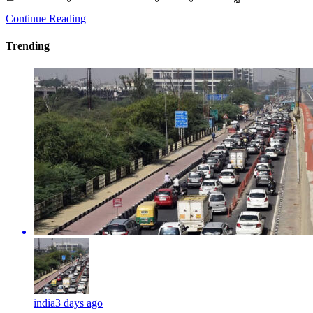
india
3 days ago
പഴയ വാഹനങ്ങള്‍ക്ക് ഫിറ്റ്‌നസ് ടെസ്റ്റ് ഫീസ് 10 ഇരട്ടി;
കേന്ദ്ര സര്‍ക്കാരിന്റെ പുതിയ നിയമം
പ്രാബല്യത്തില്‍