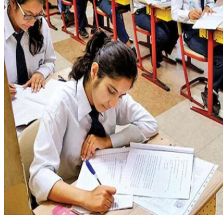
തിരുവനന്തപുരം: സംസ്ഥാനത്ത് മലയാളം മീഡിയത്തില്‍
എസ്എസ്എല്‍സി പരീക്ഷ എഴുതുന്ന വിദ്യാര്‍ത്ഥികളുടെ
എണ്ണം വേഗത്തില്‍ കുറഞ്ഞുകൊണ്ടിരിക്കുകയാണ്. 2018-19
അധ്യയന വര്‍ഷത്തില്‍ 55.93% വിദ്യാര്‍ത്ഥികളായിരുന്നു