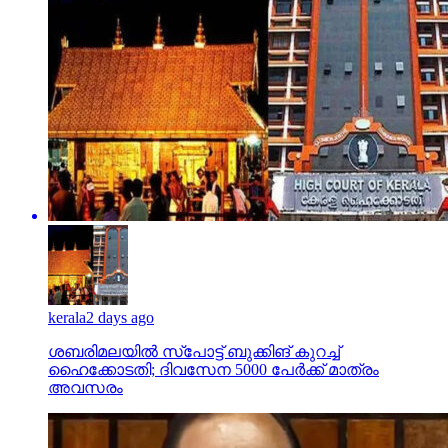
kerala
2 days ago
ശബരിമലയില്‍ സ്‌പോട്ട് ബുക്കിങ് കുറച്ച്
ഹൈക്കോടതി; ദിവസേന 5000 പേര്‍ക്ക് മാത്രം
അവസരം