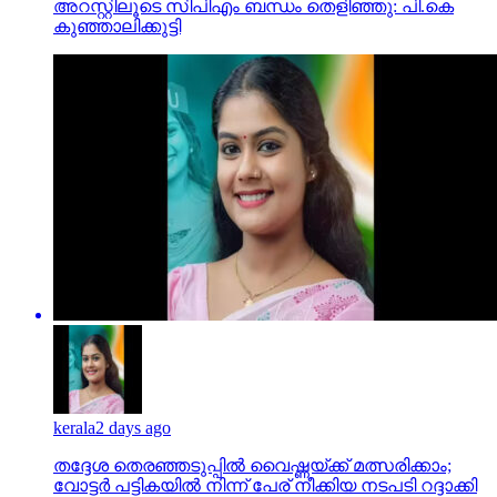
kerala
2 days ago
തദ്ദേശ തെരഞ്ഞടുപ്പില്‍ വൈഷ്ണയ്ക്ക് മത്സരിക്കാം;
വോട്ടര്‍ പട്ടികയില്‍ നിന്ന് പേര് നീക്കിയ നടപടി റദ്ദാക്കി