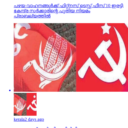
kerala
2 days ago
മലപ്പുറത്ത് എല്‍ഡിഎഫില്‍ ഭിന്നത;
സിപിഎമ്മിനെതിരെ സിപിഐ രംഗത്ത്