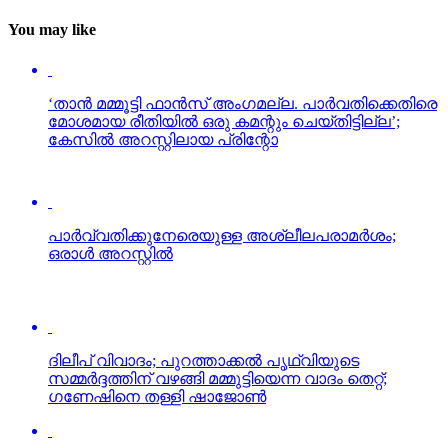
You may like
‘താന്‍ മമ്മൂട്ടി ഫാന്‍സ് അംഗമല്ല. പാര്‍വതിക്കെതിരെ
മോശമായ രീതിയില്‍ ഒരു കമന്റും ചെയ്തിട്ടില്ല’;
കേസില്‍ അറസ്റ്റിലായ പ്രിന്റോ
പാര്‍വ്വതിക്കുനേരെയുള്ള അശ്ലീലപരാമര്‍ശം;
ഒരാള്‍ അറസ്റ്റില്‍
ദിലീപ് വിവാദം; പുറത്താക്കല്‍ പൃഥ്വിയുടെ
സമ്മര്‍ദ്ദത്തിന് വഴങ്ങി മമ്മുട്ടിയെന്ന വാദം തെറ്റ്;
ഗണേഷിനെ തള്ളി ഷാജോണ്‍
‘ഭയത്തെ അതിജീവിച്ച് അവള്‍ മുന്നോട്ടു വന്നതാണ്
അവരെ അസ്വസ്ഥരാക്കിയത്’: സജിത മഠത്തില്‍