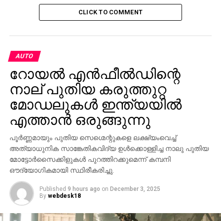
ഉപയോഗിച്ച് ഭയപ്പെടുത്തി സ്ത്രീകളെ ചൊൽപ്പടിക്കു
CLICK TO COMMENT
നിർത്താം എന്ന ധാര
ണ സമൂഹത്തിൽ പൊതുവെ ഉണ്ട്.
ഇതെല്ലം കണ്ട് നിശബ്ദമായി ഇതിന് കൂട്ട് നില്ക്കുന്ന
മറ്റൊരു വിഭാഗം മറയത്തും ഉണ്ട്.
AUTO
ഭയം വിതച്ചും കൊയ്തും അതിക്രമം നടത്തി
റോയല്‍ എന്‍ഫീല്‍ഡിന്റെ
കൊണ്ടിരുന്ന ഒരു കൂട്ടം ആളുകൾ ഭയത്തെ അതിജീവിച്ച്
ഒരാൾ മുന്നോട്ടു കടന്നു വരുന്നത് കാണുമ്പോൾ
നാല് പുതിയ കരുത്തുറ്റ
അസ്വസ്ഥരാകും.
മോഡലുകള്‍ ഇന്ത്യയില്‍
എത്താന്‍ ഒരുങ്ങുന്നു
കാരണം ഇത്തരത്തിൽ ഒരാൾ മുന്നോട്ട് വരുന്നത് തങ്ങൾ
ഭയപ്പെടുത്തി നിർത്തിയിരിക്കുന്നവർക്ക് മുന്നോട്ട്
പൂര്‍ണ്ണമായും പുതിയ സെഗ്മെന്റുകളെ ലക്ഷ്യംവെച്ച്
വരുന്നതിനും പ്രതികരിച്ചു തുടങ്ങുന്നതിനും
അത്യാധുനിക സാങ്കേതികവിദ്യ ഉള്‍ക്കൊള്ളിച്ച നാലു പുതിയ
പ്രേരകമാകും എന്ന് അവർക്കറിയാം.
മോട്ടോര്‍സൈക്കിളുകള്‍ പുറത്തിറക്കുമെന്ന് കമ്പനി
ഔദ്യോഗികമായി സ്ഥിരീകരിച്ചു.
അതു കൊണ്ട് ഭയം വെടിഞ്ഞ് മുന്നോട്ടു വന്നവരെ
എങ്ങിനെ പിറകോട്ടടിക്കാം എന്ന ശ്രമത്തിൽ ഒളിഞ്ഞും
Published
9 hours ago
on
December 3, 2025
By
webdesk18
തെളിഞ്ഞും വ്യാപൃതരാണ് ഇവിടെ പലരും.