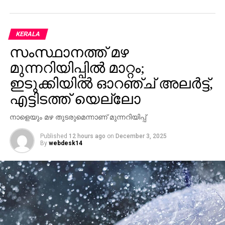
ചെയ്തത്. പാർട്ടിയുടെ നിലപാടിനപ്പുറം യൂത്ത്
കോൺഗ്രസിന് അഭിപ്രായം പറയാനില്ല.
ഫെനിക്കെതിരെ ഇപ്പോഴുള്ളത് ആരോപണമാണ്.
KERALA
വോട്ടർമാരോടുള്ള വിശദീകരണം ഫെനി തന്നെ
സംസ്ഥാനത്ത് മഴ
നൽകിയിട്ടുണ്ടെന്നും ജനീഷ് കൂട്ടിച്ചേർത്തു.
മുന്നറിയിപ്പില്‍ മാറ്റം;
ഇടുക്കിയില്‍ ഓറഞ്ച് അലര്‍ട്ട്,
എട്ടിടത്ത് യെല്ലോ
നാളെയും മഴ തുടരുമെന്നാണ് മുന്നറിയിപ്പ്
Published
12 hours ago
on
December 3, 2025
By
webdesk14