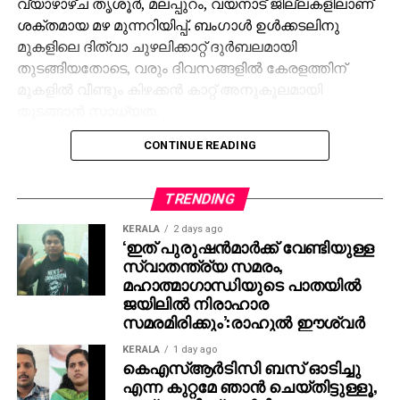
വ്യാഴാഴ്ച തൃശൂര്‍, മലപ്പുറം, വയനാട് ജില്ലകളിലാണ്
ശക്തമായ മഴ മുന്നറിയിപ്പ്. ബംഗാള്‍ ഉള്‍ക്കടലിനു
മുകളിലെ ദിത്വാ ചുഴലിക്കാറ്റ് ദുര്‍ബലമായി
തുടങ്ങിയതോടെ, വരും ദിവസങ്ങളില്‍ കേരളത്തിന്
മുകളില്‍ വീണ്ടും കിഴക്കന്‍ കാറ്റ് അനുകൂലമായി
തുടങ്ങാന്‍ സാധ്യത.
CONTINUE READING
24 മണിക്കൂറില്‍ 64.5 മില്ലിമീറ്റര്‍ മുതല്‍ 115.5 മില്ലിമീറ്റര്‍
വരെ മഴ ലഭിക്കുന്ന സാഹചര്യത്തെയാണ് ശക്തമായ
മഴ എന്നത് കൊണ്ട് അര്‍ത്ഥമാക്കുന്നത്. ശബരിമലയില്‍
TRENDING
വ്യാഴാഴ്ച വരെ ഇടിമിന്നലോട് കൂടിയ മഴയ്ക്ക്
KERALA
2 days ago
സാധ്യതയെന്നും കാലാവസ്ഥ വകുപ്പ് മുന്നറിയിപ്പ്
‘ഇത് പുരുഷന്‍മാര്‍ക്ക് വേണ്ടിയുള്ള
നല്‍കി.
സ്വാതന്ത്ര്യ സമരം,
മഹാത്മാഗാന്ധിയുടെ പാതയില്‍
ജയിലില്‍ നിരാഹാര
സമരമിരിക്കും’:രാഹുല്‍ ഈശ്വര്‍
KERALA
1 day ago
കെഎസ്ആര്‍ടിസി ബസ് ഓടിച്ചു
എന്ന കുറ്റമേ ഞാന്‍ ചെയ്തിട്ടുള്ളൂ,