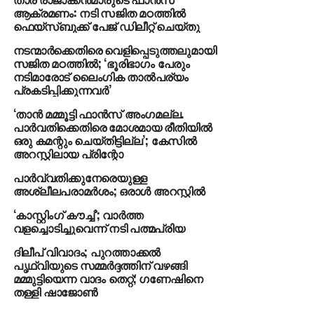
ആക്രമണം: നടി സജിത മഠത്തില്‍
ഫെയ്‌സ്ബുക്ക് പേജ് ഡിലീറ്റ് ചെയ്തു
സജിത മഠത്തില്‍ ഫേസ്ബുക്ക് പോസ്റ്റ്
നടന്മാര്‍ക്കെതിരെ വെളിപ്പെടുത്തലുമായി
ഇങ്ങനെ:
സജിത മഠത്തില്‍; ‘ഭൂരിഭാഗം പേരും
നടിമാരോട് ലൈംഗിക താല്‍പര്യം
ഭയം വിതയ്ക്കാനും കൊയ്യാനും നോക്കുന്നത്
പ്രകടിപ്പിക്കുന്നവര്‍’
ആരാണ്? ആക്രമിക്കപ്പെട്ട ഞങ്ങളുടെ സഹപ്രവർത്തക
പരാതി കൊടുത്തതിനു ശേഷം ഉണ്ടായ
‘താന്‍ മമ്മൂട്ടി ഫാന്‍സ് അംഗമല്ല.
പാര്‍വതിക്കെതിരെ മോശമായ രീതിയില്‍
സാഹചര്യങ്ങളിൽ ചിലരെ ചൊടിപ്പിക്കുന്നതെന്താവും?
ഒരു കമന്റും ചെയ്തിട്ടില്ല’; കേസില്‍
അറസ്റ്റിലായ പ്രിന്റോ
ഭയത്തെ അതിജീവിക്കാൻ അവൾക്ക് കഴിഞ്ഞു
എന്നതാണു് അവളെയും ഈ സാഹചര്യങ്ങളെയും
പാര്‍വ്വതിക്കുനേരെയുള്ള
അശ്ലീലപരാമര്‍ശം; ഒരാള്‍ അറസ്റ്റില്‍
സവിശേഷമാക്കുന്നത്.
‘കാസ്റ്റിംഗ് കൗച്ച്’; വാര്‍ത്ത
സ്ത്രീകൾക്ക് നേരെയുള്ള അതിക്രമങ്ങൾ എല്ലാ
വളച്ചൊടിച്ചുവെന്ന് നടി പത്മപ്രിയ
കാലത്തും ആസൂത്രണം ചെയ്യപ്പെട്ടതും
ദിലീപ് വിവാദം; പുറത്താക്കല്‍
നടപ്പിലാക്കിയതും ഈ ഭയത്തെ
പൃഥ്വിയുടെ സമ്മര്‍ദ്ദത്തിന് വഴങ്ങി
ഉപയോഗപ്പെടുത്തിയാണ്.
മമ്മുട്ടിയെന്ന വാദം തെറ്റ്; ഗണേഷിനെ
തള്ളി ഷാജോണ്‍
പണവും അധികാരവും പദവിയും മറ്റു മേൽകോയ്മകളും