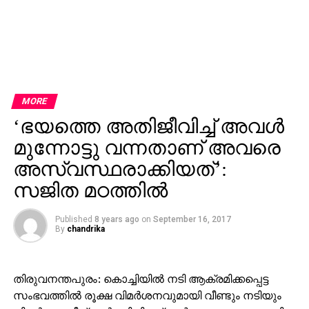
MORE
‘ഭയത്തെ അതിജീവിച്ച് അവള്‍
മുന്നോട്ടു വന്നതാണ് അവരെ
അസ്വസ്ഥരാക്കിയത്’:
സജിത മഠത്തില്‍
Published
8 years ago
on
September 16, 2017
By
chandrika
തിരുവനന്തപുരം: കൊച്ചിയില്‍ നടി ആക്രമിക്കപ്പെട്ട
സംഭവത്തില്‍ രൂക്ഷ വിമര്‍ശനവുമായി വീണ്ടും നടിയും