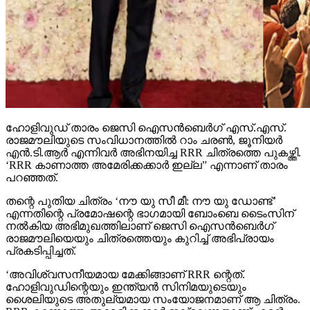
ഹോളിവുഡ് താരം ജെസി ഐസന്‍ബെര്‍ഗ് എസ്.എസ്.
രാജമൗലിയുടെ സംവിധാനത്തില്‍ റാം ചരണ്‍, ജൂനിയര്‍
എന്‍.ടി.ആര്‍ എന്നിവര്‍ അഭിനയിച്ച RRR ചിത്രത്തെ പുകഴ്ത്തി.
‘RRR കാണാത്ത അമേരിക്കക്കാര്‍ ഇല്ല” എന്നാണ് താരം
പറഞ്ഞത്.
തന്റെ പുതിയ ചിത്രം ‘നൗ യു സീ മീ: നൗ യു ഡോണ്ട്’
എന്നതിന്റെ പ്രമോഷന്റെ ഭാഗമായി ബോംബെ ടൈംസിന്
നല്‍കിയ അഭിമുഖത്തിലാണ് ജെസി ഐസന്‍ബെര്‍ഗ്
രാജമൗലിയെയും ചിത്രത്തെയും കുറിച്ച് അഭിപ്രായം
പ്രകടിപ്പിച്ചത്.
‘അവിശ്വസനീയമായ മേക്കിങ്ങാണ് RRR ന്റെത്.
ഹോളിവുഡിന്റെയും ഇന്ത്യന്‍ സിനിമയുടെയും
ശൈലിയുടെ അതുല്യമായ സംയോജനമാണ് ആ ചിത്രം.