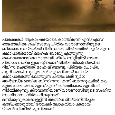
പ്രേക്ഷകർ ആകാംഷയോടെ കാത്തിരുന്ന എസ് എസ്
രാജമൗലി മഹേഷ് ബാബു ചിത്രം വാരാണാസിയുടെ
ബ്രഹ്മാണ്ഡ ട്രയ്ലർ റിലീസായി. ചിത്രത്തിൽ രുദ്ര എന്ന
കഥാപാത്രമായി മഹേഷ് ബാബു എത്തുന്നു.
ഹൈദരാബാദിലെ റാമോജി ഫിലിം സിറ്റിയിൽ നടന്ന
പ്രൗഢ ഗംഭീര ഇവെന്റിലാണ് ചിത്രത്തിന്റെ ട്രയ്ലർ
റിലീസ് ചെയ്തത്. മഹേഷ് ബാബു, പ്രിയങ്ക ചോപ്ര,
പൃഥ്വിരാജ് സുകുമാരൻ തുടങ്ങിയവർ കേന്ദ്ര
കഥാപാത്രത്തിലെത്തുന്ന ചിത്രം ശ്രീ ദുർഗ
ആർട്ട്സ്,ഷോവിങ് ബിസിനസ് എന്നീ ബാനറുകളിൽ കെ
എൽ നാരായണ, എസ് എസ് കർത്തികേയ എന്നിവർ
നിർമ്മിക്കുന്നു. കീരവാണിയാണ് വാരണാസിയുടെ സംഗീത
സംവിധാനം നിർവഹിക്കുന്നത്.
മണിക്കൂറുകൾക്കുള്ളിൽ അഞ്ചു മില്യണിൽപ്പരം
കാഴ്ചക്കാരുമായി ട്രയ്ലർ ലോകവ്യാപകമായി
ട്രെൻഡിങ്ങിൽ മുന്നിലാണ്.