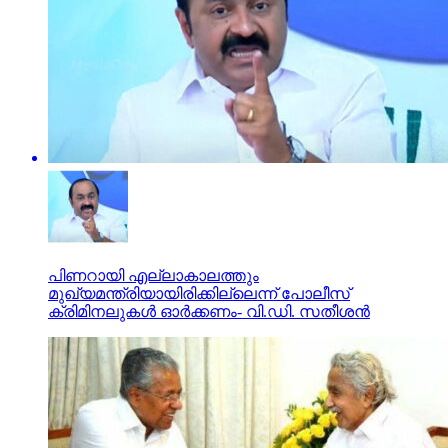
പിണറായി എല്ലാകാലത്തും
മുഖ്യമന്ത്രിയായിരിക്കില്ലെന്ന് പോലീസ്
ക്രിമിനലുകൾ ഓർക്കണം- വി.ഡി. സതീശൻ