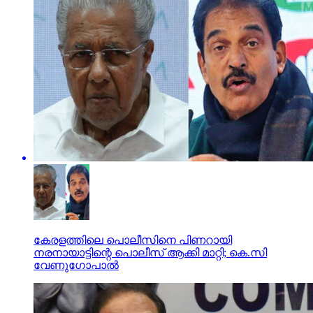
കേരളത്തിലെ പൊലീസിനെ പിണറായി
നരനായാട്ടിന്റെ പൊലീസ് ആക്കി മാറ്റി; കെ.സി
വേണുഗോപാല്‍