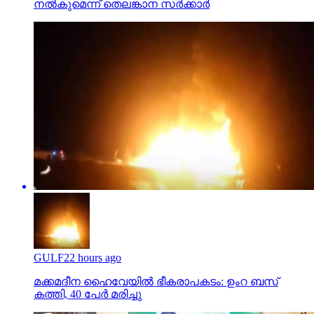
നല്‍കുമെന്ന് തെലങ്കാന സര്‍ക്കാര്‍
GULF
22 hours ago
മക്കമദീന ഹൈവേയില്‍ ഭീകരാപകടം: ഉംറ ബസ്
കത്തി, 40 പേര്‍ മരിച്ചു