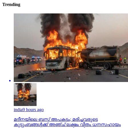
Trending
india
9 hours ago
മദീനയിലെ ബസ് അപകടം; മരിച്ചവരുടെ
കുടുംബങ്ങള്‍ക്ക് അഞ്ച് ലക്ഷം വീതം ധനസഹായം