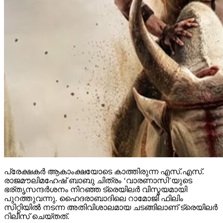
പ്രേക്ഷകര്‍ ആകാംക്ഷയോടെ കാത്തിരുന്ന എസ്.എസ്.
രാജമൗലിമഹേഷ് ബാബു ചിത്രം ‘വാരണാസി’യുടെ
ഭര്തൃസന്ദര്‍ശനം നിറഞ്ഞ ട്രെയിലര്‍ വിസ്മയമായി
പുറത്തുവന്നു. ഹൈദരാബാദിലെ റാമോജി ഫിലിം
സിറ്റിയില്‍ നടന്ന അതിവിശാലമായ ചടങ്ങിലാണ് ട്രെയിലര്‍
റിലീസ് ചെയ്തത്.