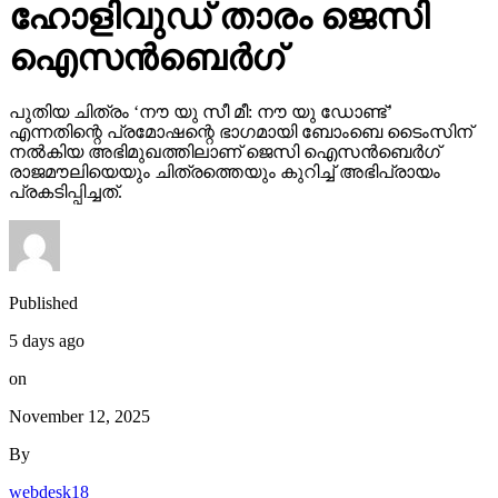
ഹോളിവുഡ് താരം ജെസി
ഐസന്‍ബെര്‍ഗ്
പുതിയ ചിത്രം ‘നൗ യു സീ മീ: നൗ യു ഡോണ്ട്’
എന്നതിന്റെ പ്രമോഷന്റെ ഭാഗമായി ബോംബെ ടൈംസിന്
നല്‍കിയ അഭിമുഖത്തിലാണ് ജെസി ഐസന്‍ബെര്‍ഗ്
രാജമൗലിയെയും ചിത്രത്തെയും കുറിച്ച് അഭിപ്രായം
പ്രകടിപ്പിച്ചത്.
Published
5 days ago
on
November 12, 2025
By
webdesk18