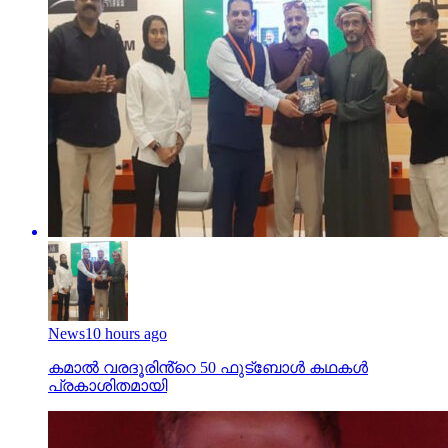
News
10 hours ago
കമാൽ വരദൂരിൻ്റെ 50 ഫുട്ബോൾ കഥകൾ
പ്രകാശിതമായി