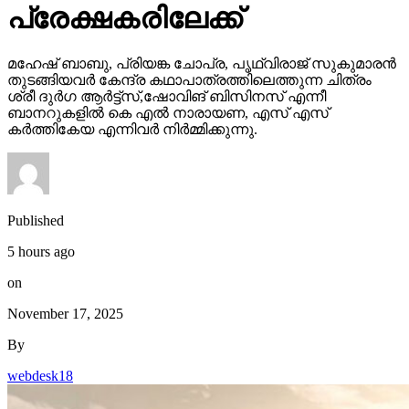
പ്രേക്ഷകരിലേക്ക്
മഹേഷ് ബാബു, പ്രിയങ്ക ചോപ്ര, പൃഥ്വിരാജ് സുകുമാരൻ
തുടങ്ങിയവർ കേന്ദ്ര കഥാപാത്രത്തിലെത്തുന്ന ചിത്രം
ശ്രീ ദുർഗ ആർട്ട്സ്,ഷോവിങ് ബിസിനസ് എന്നീ
ബാനറുകളിൽ കെ എൽ നാരായണ, എസ് എസ്
കർത്തികേയ എന്നിവർ നിർമ്മിക്കുന്നു.
Published
5 hours ago
on
November 17, 2025
By
webdesk18