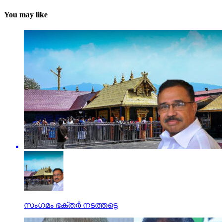
You may like
സംഗമം ഭക്തര്‍ നടത്തട്ടെ