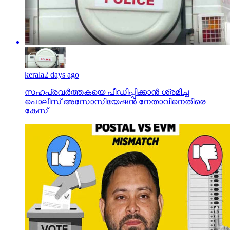
kerala
2 days ago
സഹപ്രവര്‍ത്തകയെ പീഡിപ്പിക്കാന്‍ ശ്രമിച്ച
പൊലീസ് അസോസിയേഷന്‍ നേതാവിനെതിരെ
കേസ്