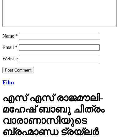
Name
*
Email
*
Website
Film
എസ് എസ് രാജമൗലി-
മഹേഷ് ബാബു ചിത്രം
വാരാണാസിയുടെ
ബ്രഹ്മാണ്ഡ ട്രയ്ലർ