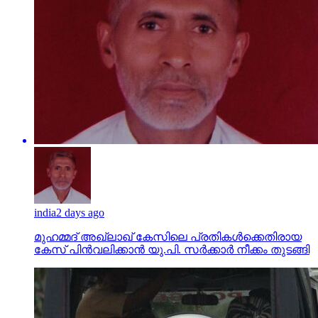
india
2 days ago
മുഹമ്മദ് അഖ്‌ലാഖ് കേസിലെ പ്രതികള്‍ക്കെതിരായ
കേസ് പിന്‍വലിക്കാന്‍ യു.പി. സര്‍ക്കാര്‍ നീക്കം തുടങ്ങി