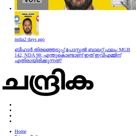
india
2 days ago
ബീഹാർ തിരഞ്ഞെടുപ്പ് പോസ്റ്റൽ ബാലറ്റ് ഫലം: MGB
142, NDA 98; എന്തുകൊണ്ടാണ് ഇത് ഇവിഎമ്മിന്
എതിരായിരിക്കുന്നത്?
Home