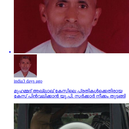
india
3 days ago
മുഹമ്മദ് അഖ്‌ലാഖ് കേസിലെ പ്രതികള്‍ക്കെതിരായ
കേസ് പിന്‍വലിക്കാന്‍ യു.പി. സര്‍ക്കാര്‍ നീക്കം തുടങ്ങി