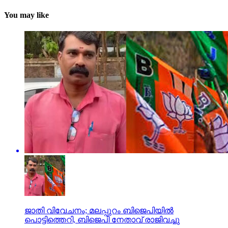
You may like
ജാതി വിവേചനം; മലപ്പുറം ബിജെപിയില്‍
പൊട്ടിത്തെറി, ബിജെപി നേതാവ് രാജിവച്ചു