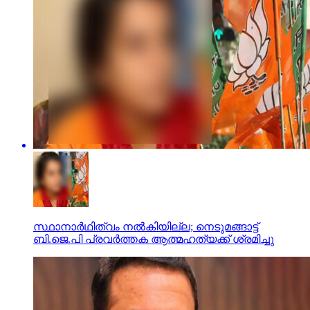
സ്ഥാനാര്‍ഥിത്വം നല്‍കിയില്ല; നെടുമങ്ങാട്ട്
ബി.ജെ.പി പ്രവര്‍ത്തക ആത്മഹത്യക്ക് ശ്രമിച്ചു