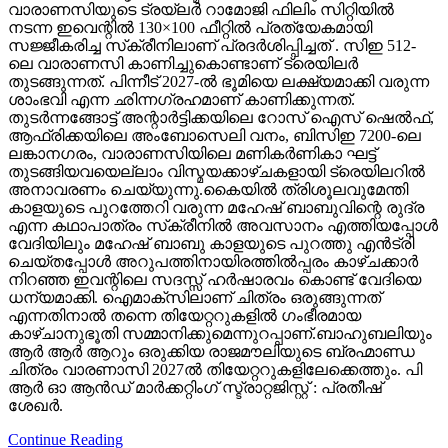
വാരാണസിയുടെ ട്രയ്ലർ റാമോജി ഫിലിം സിറ്റിയിൽ
നടന്ന ഇവെന്റിൽ 130×100 ഫീറ്റിൽ പ്രത്യേകമായി
സജ്ജീകരിച്ച സ്‌ക്രീനിലാണ് പ്രദർശിപ്പിച്ചത് . സിഇ 512-
ലെ വാരാണസി കാണിച്ചുകൊണ്ടാണ് ട്രെയിലര്‍
തുടങ്ങുന്നത്. പിന്നീട് 2027-ല്‍ ഭൂമിയെ ലക്ഷ്യമാക്കി വരുന്ന
ശാംഭവി എന്ന ഛിന്നഗ്രഹമാണ് കാണിക്കുന്നത്.
തുടര്‍ന്നങ്ങോട്ട് അന്റാര്‍ട്ടിക്കയിലെ റോസ് ഐസ് ഷെല്‍ഫ്,
ആഫ്രിക്കയിലെ അംബോസെലി വനം, ബിസിഇ 7200-ലെ
ലങ്കാനഗരം, വാരാണസിയിലെ മണികര്‍ണികാ ഘട്ട്
തുടങ്ങിയവയെല്ലാം വിസ്മയക്കാഴ്ചകളായി ട്രെയിലറില്‍
അനാവരണം ചെയ്യുന്നു.കൈയില്‍ ത്രിശൂലവുമേന്തി
കാളയുടെ പുറത്തേറി വരുന്ന മഹേഷ് ബാബുവിന്റെ രുദ്ര
എന്ന കഥാപാത്രം സ്‌ക്രീനിൽ അവസാനം എത്തിയപ്പോൾ
വേദിയിലും മഹേഷ് ബാബു കാളയുടെ പുറത്തു എൻട്രി
ചെയ്തപ്പോൾ അറുപത്തിനായിരത്തിൽപ്പരം കാഴ്ചക്കാർ
നിറഞ്ഞ ഇവന്റിലെ സദസ്സ് ഹർഷാരവം കൊണ്ട് വേദിയെ
ധന്യമാക്കി. ഐമാക്‌സിലാണ് ചിത്രം ഒരുങ്ങുന്നത്
എന്നതിനാല്‍ തന്നെ തിയേറ്ററുകളില്‍ ഗംഭീരമായ
കാഴ്ചാനുഭൂതി സമ്മാനിക്കുമെന്നുറപ്പാണ്.ബാഹുബലിയും
ആർ ആർ ആറും ഒരുക്കിയ രാജമൗലിയുടെ ബ്രഹ്മാണ്ഡ
ചിത്രം വാരണാസി 2027ൽ തിയേറ്ററുകളിലേക്കെത്തും. പി
ആർ ഓ ആൻഡ് മാർക്കറ്റിംഗ് സ്ട്രാറ്റജിസ്റ്റ് : പ്രതീഷ്
ശേഖർ.
Continue Reading