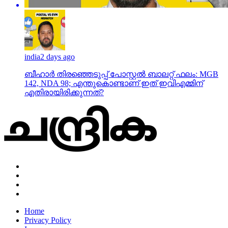
india
2 days ago
ബീഹാർ തിരഞ്ഞെടുപ്പ് പോസ്റ്റൽ ബാലറ്റ് ഫലം: MGB
142, NDA 98; എന്തുകൊണ്ടാണ് ഇത് ഇവിഎമ്മിന്
എതിരായിരിക്കുന്നത്?
Home
Privacy Policy