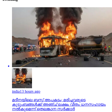
india
13 hours ago
മദീനയിലെ ബസ് അപകടം; മരിച്ചവരുടെ
കുടുംബങ്ങള്‍ക്ക് അഞ്ച് ലക്ഷം വീതം ധനസഹായം
നല്‍കുമെന്ന് തെലങ്കാന സര്‍ക്കാര്‍