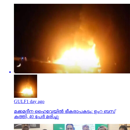
GULF
1 day ago
മക്കമദീന ഹൈവേയില്‍ ഭീകരാപകടം: ഉംറ ബസ്
കത്തി, 40 പേര്‍ മരിച്ചു