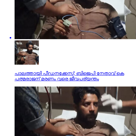
പാലത്തായി പീഡനക്കേസ്; ബിജെപി നേതാവ് കെ
പത്മരാജന് മരണം വരെ ജീവപര്യന്തം