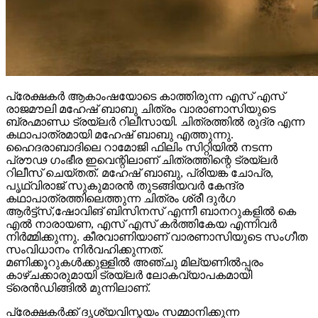
പ്രേക്ഷകർ ആകാംഷയോടെ കാത്തിരുന്ന എസ് എസ്
രാജമൗലി മഹേഷ് ബാബു ചിത്രം വാരാണാസിയുടെ
ബ്രഹ്മാണ്ഡ ട്രയ്ലർ റിലീസായി. ചിത്രത്തിൽ രുദ്ര എന്ന
കഥാപാത്രമായി മഹേഷ് ബാബു എത്തുന്നു.
ഹൈദരാബാദിലെ റാമോജി ഫിലിം സിറ്റിയിൽ നടന്ന
പ്രൗഢ ഗംഭീര ഇവെന്റിലാണ് ചിത്രത്തിന്റെ ട്രയ്ലർ
റിലീസ് ചെയ്തത്. മഹേഷ് ബാബു, പ്രിയങ്ക ചോപ്ര,
പൃഥ്വിരാജ് സുകുമാരൻ തുടങ്ങിയവർ കേന്ദ്ര
കഥാപാത്രത്തിലെത്തുന്ന ചിത്രം ശ്രീ ദുർഗ
ആർട്ട്സ്,ഷോവിങ് ബിസിനസ് എന്നീ ബാനറുകളിൽ കെ
എൽ നാരായണ, എസ് എസ് കർത്തികേയ എന്നിവർ
നിർമ്മിക്കുന്നു. കീരവാണിയാണ് വാരണാസിയുടെ സംഗീത
സംവിധാനം നിർവഹിക്കുന്നത്.
മണിക്കൂറുകൾക്കുള്ളിൽ അഞ്ചു മില്യണിൽപ്പരം
കാഴ്ചക്കാരുമായി ട്രയ്ലർ ലോകവ്യാപകമായി
ട്രെൻഡിങ്ങിൽ മുന്നിലാണ്.
പ്രേക്ഷകർക്ക് ദൃശ്യവിസ്മയം സമ്മാനിക്കുന്ന