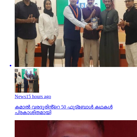
News
15 hours ago
കമാൽ വരദൂരിൻ്റെ 50 ഫുട്ബോൾ കഥകൾ
പ്രകാശിതമായി