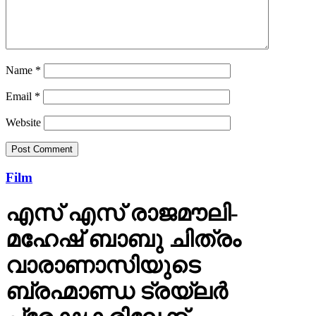
Name
*
Email
*
Website
Film
എസ് എസ് രാജമൗലി-
മഹേഷ് ബാബു ചിത്രം
വാരാണാസിയുടെ
ബ്രഹ്മാണ്ഡ ട്രയ്ലർ