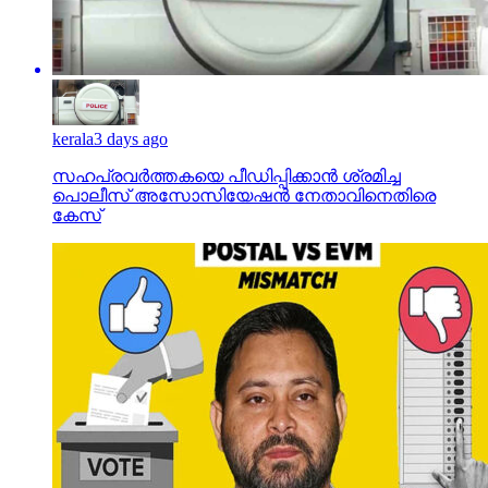
kerala
3 days ago
സഹപ്രവര്‍ത്തകയെ പീഡിപ്പിക്കാന്‍ ശ്രമിച്ച
പൊലീസ് അസോസിയേഷന്‍ നേതാവിനെതിരെ
കേസ്