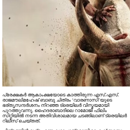
പ്രേക്ഷകര്‍ ആകാംക്ഷയോടെ കാത്തിരുന്ന എസ്.എസ്.
രാജമൗലിമഹേഷ് ബാബു ചിത്രം ‘വാരണാസി’യുടെ
ഭര്തൃസന്ദര്‍ശനം നിറഞ്ഞ ട്രെയിലര്‍ വിസ്മയമായി
പുറത്തുവന്നു. ഹൈദരാബാദിലെ റാമോജി ഫിലിം
സിറ്റിയില്‍ നടന്ന അതിവിശാലമായ ചടങ്ങിലാണ് ട്രെയിലര്‍
റിലീസ് ചെയ്തത്.