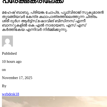
പ്രേക്ഷകരിലേക്ക്
മഹേഷ് ബാബു, പ്രിയങ്ക ചോപ്ര, പൃഥ്വിരാജ് സുകുമാരൻ
തുടങ്ങിയവർ കേന്ദ്ര കഥാപാത്രത്തിലെത്തുന്ന ചിത്രം
ശ്രീ ദുർഗ ആർട്ട്സ്,ഷോവിങ് ബിസിനസ് എന്നീ
ബാനറുകളിൽ കെ എൽ നാരായണ, എസ് എസ്
കർത്തികേയ എന്നിവർ നിർമ്മിക്കുന്നു.
Published
10 hours ago
on
November 17, 2025
By
webdesk18