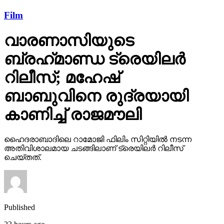
Film
വാരണാസിയുടെ
ബ്രഹ്‌മാണ്ഡ ട്രെയിലര്‍
റിലീസ്; മഹേഷ്
ബാബുവിനെ രുദ്രയായി
കാണിച്ച് രാജമൗലി
ഹൈദരാബാദിലെ റാമോജി ഫിലിം സിറ്റിയില്‍ നടന്ന
അതിവിശാലമായ ചടങ്ങിലാണ് ട്രെയിലര്‍ റിലീസ്
ചെയ്തത്.
Published