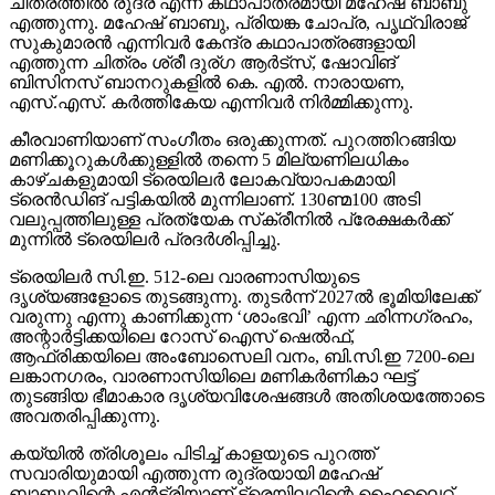
ചിത്രത്തില്‍ രുദ്ര എന്ന കഥാപാത്രമായി മഹേഷ് ബാബു
എത്തുന്നു. മഹേഷ് ബാബു, പ്രിയങ്ക ചോപ്ര, പൃഥ്വിരാജ്
സുകുമാരന്‍ എന്നിവര്‍ കേന്ദ്ര കഥാപാത്രങ്ങളായി
എത്തുന്ന ചിത്രം ശ്രീ ദുര്ഗ ആര്‍ട്‌സ്, ഷോവിങ്
ബിസിനസ് ബാനറുകളില്‍ കെ. എല്‍. നാരായണ,
എസ്.എസ്. കര്‍ത്തികേയ എന്നിവര്‍ നിര്‍മ്മിക്കുന്നു.
കീരവാണിയാണ് സംഗീതം ഒരുക്കുന്നത്. പുറത്തിറങ്ങിയ
മണിക്കൂറുകള്‍ക്കുള്ളില്‍ തന്നെ 5 മില്യണിലധികം
കാഴ്ചകളുമായി ട്രെയിലര്‍ ലോകവ്യാപകമായി
ട്രെന്‍ഡിങ് പട്ടികയില്‍ മുന്നിലാണ്. 130ണ്മ100 അടി
വലുപ്പത്തിലുള്ള പ്രത്യേക സ്‌ക്രീനില്‍ പ്രേക്ഷകര്‍ക്ക്
മുന്നില്‍ ട്രെയിലര്‍ പ്രദര്‍ശിപ്പിച്ചു.
ട്രെയിലര്‍ സി.ഇ. 512-ലെ വാരണാസിയുടെ
ദൃശ്യങ്ങളോടെ തുടങ്ങുന്നു. തുടര്‍ന്ന് 2027ല്‍ ഭൂമിയിലേക്ക്
വരുന്നു എന്നു കാണിക്കുന്ന ‘ശാംഭവി’ എന്ന ഛിന്നഗ്രഹം,
അന്റാര്‍ട്ടിക്കയിലെ റോസ് ഐസ് ഷെല്‍ഫ്,
ആഫ്രിക്കയിലെ അംബോസെലി വനം, ബി.സി.ഇ 7200-ലെ
ലങ്കാനഗരം, വാരണാസിയിലെ മണികര്‍ണികാ ഘട്ട്
തുടങ്ങിയ ഭീമാകാര ദൃശ്യവിശേഷങ്ങള്‍ അതിശയത്തോടെ
അവതരിപ്പിക്കുന്നു.
കയ്യില്‍ ത്രിശൂലം പിടിച്ച് കാളയുടെ പുറത്ത്
സവാരിയുമായി എത്തുന്ന രുദ്രയായി മഹേഷ്
ബാബുവിന്റെ എന്‍ട്രിയാണ് ട്രെയിലറിന്റെ ഹൈലൈറ്റ്.