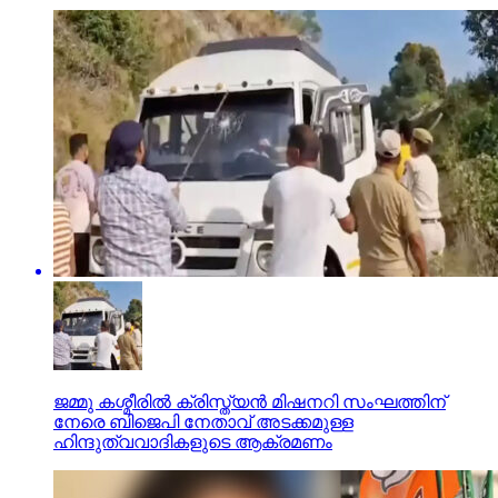
ജമ്മു കശ്മീരില്‍ ക്രിസ്ത്യന്‍ മിഷനറി സംഘത്തിന്
നേരെ ബിജെപി നേതാവ് അടക്കമുള്ള
ഹിന്ദുത്വവാദികളുടെ ആക്രമണം