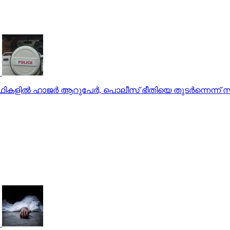
ര്‍ഥികളില്‍ ഹാജര്‍ ആറുപേര്‍, പൊലീസ് ഭീതിയെ തുടര്‍ന്നെന്ന