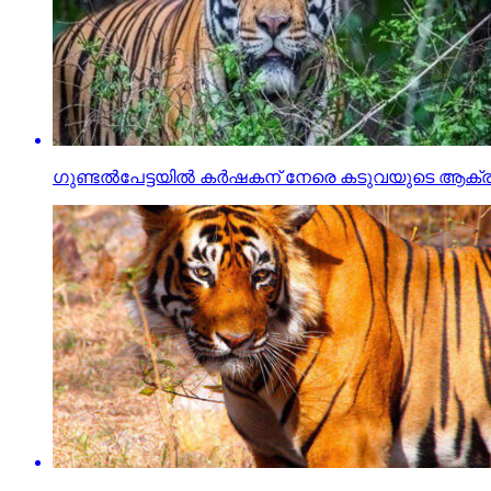
ഗുണ്ടല്‍പേട്ടയില്‍ കര്‍ഷകന് നേരെ കടുവയുടെ ആക്ര