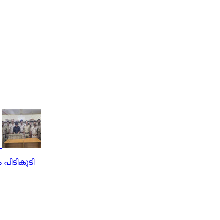
 പിടികൂടി