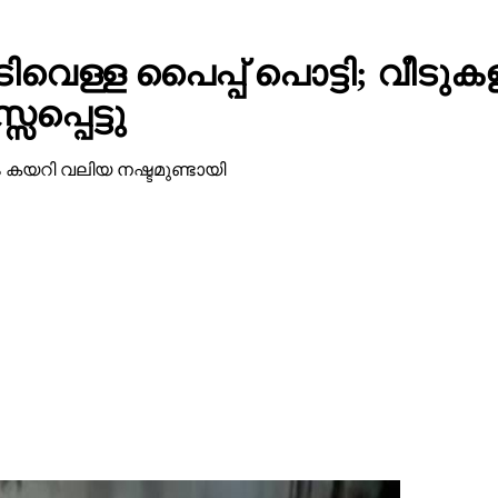
ുടിവെള്ള പൈപ്പ് പൊട്ടി; വീട
്പെട്ടു
 കയറി വലിയ നഷ്ടമുണ്ടായി