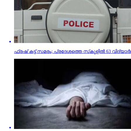
ഫ്രഷ് കട്ട് സമരം; പ്രദേശത്തെ സ്‌കൂളില്‍ 63 വിദ്യാ