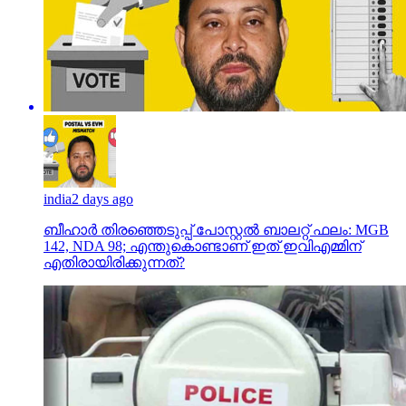
india
2 days ago
ബീഹാർ തിരഞ്ഞെടുപ്പ് പോസ്റ്റൽ ബാലറ്റ് ഫലം: MGB
142, NDA 98; എന്തുകൊണ്ടാണ് ഇത് ഇവിഎമ്മിന്
എതിരായിരിക്കുന്നത്?