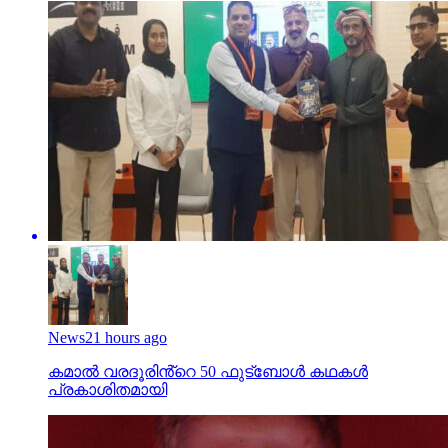
News
21 hours ago
കമാൽ വരദൂരിൻ്റെ 50 ഫുട്ബോൾ കഥകൾ
പ്രകാശിതമായി