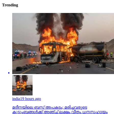
Trending
india
19 hours ago
മദീനയിലെ ബസ് അപകടം; മരിച്ചവരുടെ
കുടുംബങ്ങള്‍ക്ക് അഞ്ച് ലക്ഷം വീതം ധനസഹായം