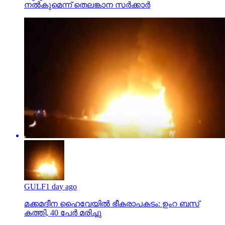
നല്‍കുമെന്ന് തെലങ്കാന സര്‍ക്കാര്‍
GULF
1 day ago
മക്കമദീന ഹൈവേയില്‍ ഭീകരാപകടം: ഉംറ ബസ്
കത്തി, 40 പേര്‍ മരിച്ചു