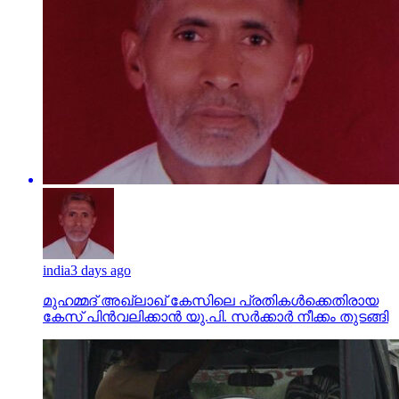
india
3 days ago
മുഹമ്മദ് അഖ്‌ലാഖ് കേസിലെ പ്രതികള്‍ക്കെതിരായ
കേസ് പിന്‍വലിക്കാന്‍ യു.പി. സര്‍ക്കാര്‍ നീക്കം തുടങ്ങി