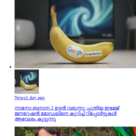
News
1 day ago
നാനോ ബനാന 2 ഉടന്‍ വരുന്നു; പുതിയ ഇമേജ്
ജനറേഷന്‍ മോഡലിനെ കുറിച്ച് റിപ്പോര്‍ട്ടുകള്‍
ആവേശം കൂട്ടുന്നു