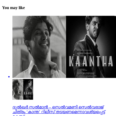
You may like
ദുല്‍ഖര്‍ സല്‍മാന്‍ – സെല്‍വമണി സെല്‍വരാജ്
ചിത്രം ‘കാന്ത’ റിലീസ് തടയണമെന്നാവശ്യപ്പെട്ട്