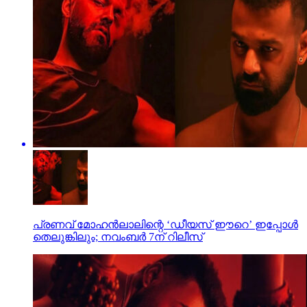
പ്രണവ് മോഹന്‍ലാലിന്റെ ‘ഡീയസ് ഈറെ’ ഇപ്പോള്‍
തെലുങ്കിലും; നവംബര്‍ 7ന് റിലീസ്