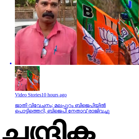
Video Stories
10 hours ago
ജാതി വിവേചനം; മലപ്പുറം ബിജെപിയില്‍
പൊട്ടിത്തെറി, ബിജെപി നേതാവ് രാജിവച്ചു