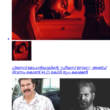
പ്രണവ് മോഹന്‍ലാലിന്റെ ‘ഡീയസ് ഈറെ’; അഞ്ച്
ദിവസം കൊണ്ട് 44.25 കോടി രൂപ കലക്ഷന്‍