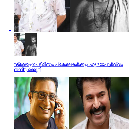
”ഭ്രമയുഗം ടീമിനും പ്രേക്ഷകര്‍ക്കും ഹൃദയപൂര്‍വ്വം
നന്ദി”; മമ്മുട്ടി