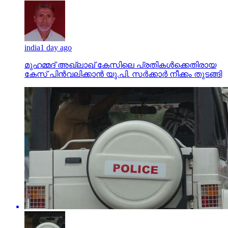
india
1 day ago
മുഹമ്മദ് അഖ്‌ലാഖ് കേസിലെ പ്രതികള്‍ക്കെതിരായ
കേസ് പിന്‍വലിക്കാന്‍ യു.പി. സര്‍ക്കാര്‍ നീക്കം തുടങ്ങി