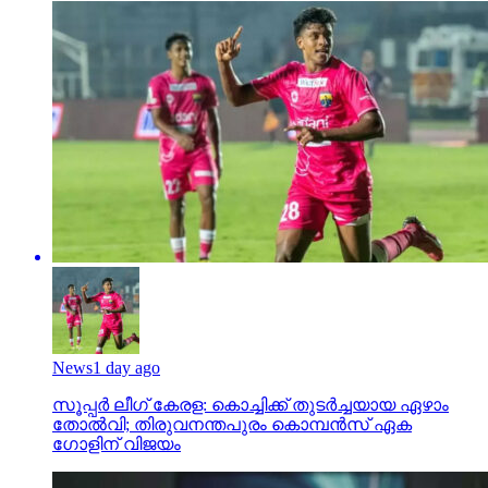
News
1 day ago
സൂപ്പര്‍ ലീഗ് കേരള: കൊച്ചിക്ക് തുടര്‍ച്ചയായ ഏഴാം
തോല്‍വി; തിരുവനന്തപുരം കൊമ്പന്‍സ് ഏക
ഗോളിന് വിജയം