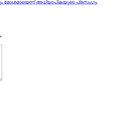
കളും മോശമായെന്ന് അധ്യാപികയുടെ പ്രസംഗം
*