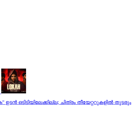
ടൻ ഒടിടിയിലേക്കില്ല; ചിത്രം തീയേറ്ററുകളിൽ തുടരും