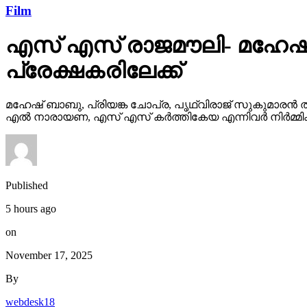
Film
എസ് എസ് രാജമൗലി- മഹേഷ്
പ്രേക്ഷകരിലേക്ക്
മഹേഷ് ബാബു, പ്രിയങ്ക ചോപ്ര, പൃഥ്വിരാജ് സുകുമാരൻ ത
എൽ നാരായണ, എസ് എസ് കർത്തികേയ എന്നിവർ നിർമ്മിക്ക
Published
5 hours ago
on
November 17, 2025
By
webdesk18