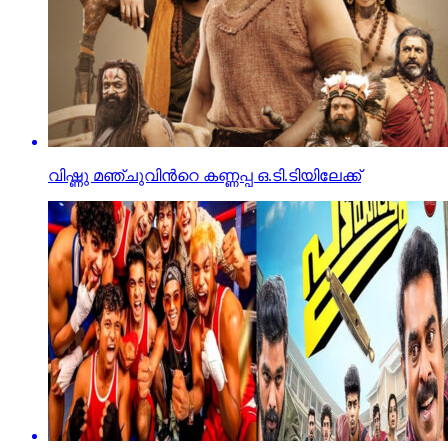
വിഷ്ണു മഞ്ചുവിന്‍റെ കണ്ണപ്പ ഒ.ടി.ടിയിലേക്ക്