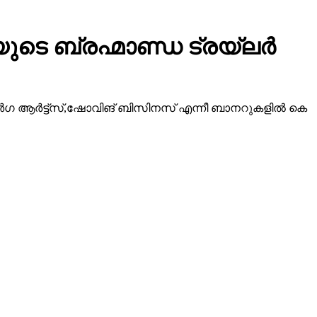
ടെ ബ്രഹ്മാണ്ഡ ട്രയ്ലർ
ീ ദുർഗ ആർട്ട്സ്,ഷോവിങ് ബിസിനസ് എന്നീ ബാനറുകളിൽ കെ