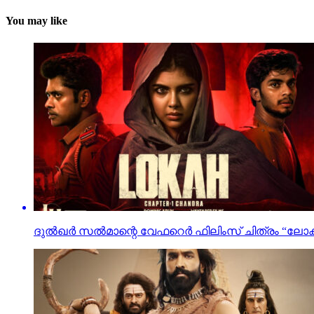
You may like
ദുൽഖർ സൽമാന്റെ വേഫറെർ ഫിലിംസ് ചിത്രം “ലോക” ഉ