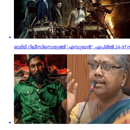
ഓടിടി റിലീസിനൊരുങ്ങി ‘എമ്പുരാന്‍’; ഏപ്രില്‍ 24-ന് സ്