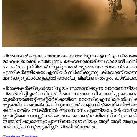
പ്രേക്ഷകർ ആകാംഷയോടെ കാത്തിരുന്ന എസ് എസ് രാജമൗലി
മഹേഷ് ബാബു എത്തുന്നു. ഹൈദരാബാദിലെ റാമോജി ഫിലിം സി
ചോപ്ര, പൃഥ്വിരാജ് സുകുമാരൻ തുടങ്ങിയവർ കേന്ദ്ര ക
എസ് കർത്തികേയ എന്നിവർ നിർമ്മിക്കുന്നു. കീരവാണിയ
മണിക്കൂറുകൾക്കുള്ളിൽ അഞ്ചു മില്യണിൽപ്പരം കാഴ്ചക്ക
പ്രേക്ഷകർക്ക് ദൃശ്യവിസ്മയം സമ്മാനിക്കുന്ന വാരാണസിയുട
പ്രദർശിപ്പിച്ചത് . സിഇ 512-ലെ വാരാണസി കാണിച്ചുകൊണ്ടാണ്
തുടര്‍ന്നങ്ങോട്ട് അന്റാര്‍ട്ടിക്കയിലെ റോസ് ഐസ് ഷെ
തുടങ്ങിയവയെല്ലാം വിസ്മയക്കാഴ്ചകളായി ട്രെയിലറില്‍ 
കഥാപാത്രം സ്‌ക്രീനിൽ അവസാനം എത്തിയപ്പോൾ വേദിയി
ഇവന്റിലെ സദസ്സ് ഹർഷാരവം കൊണ്ട് വേദിയെ ധന്യമാക്കി. 
സമ്മാനിക്കുമെന്നുറപ്പാണ്.ബാഹുബലിയും ആർ ആർ ആറും 
മാർക്കറ്റിംഗ് സ്ട്രാറ്റജിസ്റ്റ് : പ്രതീഷ് ശേഖർ.