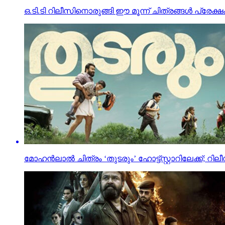
ഒ.ടി.ടി റിലീസിനൊരുങ്ങി ഈ മൂന്ന് ചിത്രങ്ങള്‍ പ്രേക്ഷ
മോഹൻലാൽ ചിത്രം ‘തുടരും’ ഹോട്ട്സ്റ്റാറിലേക്ക്; റില