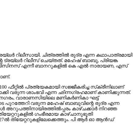
ലർ റിലീസായി. ചിത്രത്തിൽ രുദ്ര എന്ന കഥാപാത്രമായി
 ട്രയ്ലർ റിലീസ് ചെയ്തത്. മഹേഷ് ബാബു, പ്രിയങ്ക
വിങ് ബിസിനസ് എന്നീ ബാനറുകളിൽ കെ എൽ നാരായണ, എസ്
ാണ്.
00 ഫീറ്റിൽ പ്രത്യേകമായി സജ്ജീകരിച്ച സ്‌ക്രീനിലാണ്
യമാക്കി വരുന്ന ശാംഭവി എന്ന ഛിന്നഗ്രഹമാണ് കാണിക്കുന്നത്.
കാനഗരം, വാരാണസിയിലെ മണികര്‍ണികാ ഘട്ട്
 പുറത്തേറി വരുന്ന മഹേഷ് ബാബുവിന്റെ രുദ്ര എന്ന
 അറുപത്തിനായിരത്തിൽപ്പരം കാഴ്ചക്കാർ നിറഞ്ഞ
ിയേറ്ററുകളില്‍ ഗംഭീരമായ കാഴ്ചാനുഭൂതി
27ൽ തിയേറ്ററുകളിലേക്കെത്തും. പി ആർ ഓ ആൻഡ്