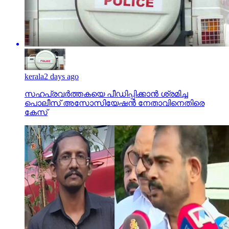
kerala
2 days ago
സഹപ്രവര്‍ത്തകയെ പീഡിപ്പിക്കാന്‍ ശ്രമിച്ച
പൊലീസ് അസോസിയേഷന്‍ നേതാവിനെതിരെ
കേസ്