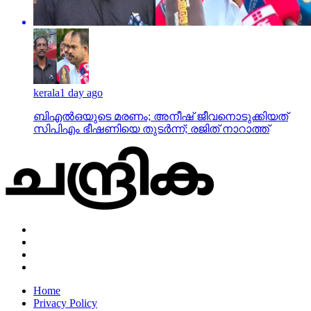
kerala
1 day ago
ബിഎല്‍ഒയുടെ മരണം; അനീഷ് ജീവനൊടുക്കിയത്
സിപിഎം ഭീഷണിയെ തുടര്‍ന്ന്; രജിത് നാറാത്ത്
Home
Privacy Policy