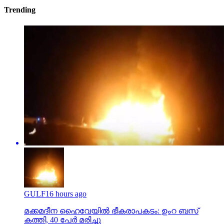
Trending
GULF
16 hours ago
മക്കമദീന ഹൈവേയില്‍ ഭീകരാപകടം: ഉംറ ബസ്
കത്തി, 40 പേര്‍ മരിച്ചു