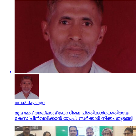
india
2 days ago
മുഹമ്മദ് അഖ്‌ലാഖ് കേസിലെ പ്രതികള്‍ക്കെതിരായ
കേസ് പിന്‍വലിക്കാന്‍ യു.പി. സര്‍ക്കാര്‍ നീക്കം തുടങ്ങി