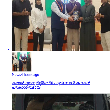
News
4 hours ago
കമാൽ വരദൂരിൻ്റെ 50 ഫുട്ബോൾ കഥകൾ
പ്രകാശിതമായി