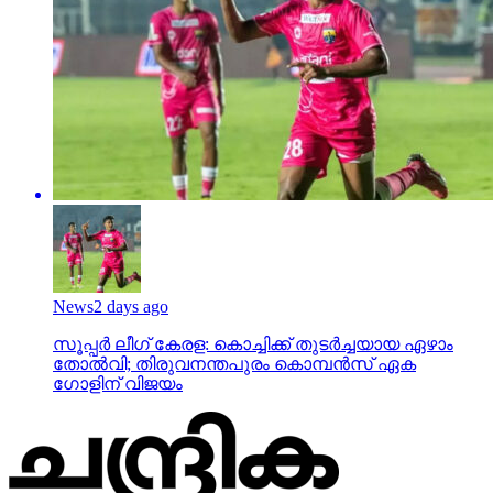
News
2 days ago
സൂപ്പര്‍ ലീഗ് കേരള: കൊച്ചിക്ക് തുടര്‍ച്ചയായ ഏഴാം
തോല്‍വി; തിരുവനന്തപുരം കൊമ്പന്‍സ് ഏക
ഗോളിന് വിജയം