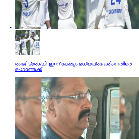
രഞ്ജി ട്രോഫി; ഇന്ന് കേരളം മധ്യപ്രദേശിനെതിരെ
രംഗത്തേക്ക്