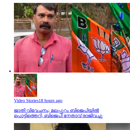
Video Stories
18 hours ago
ജാതി വിവേചനം; മലപ്പുറം ബിജെപിയില്‍
പൊട്ടിത്തെറി, ബിജെപി നേതാവ് രാജിവച്ചു