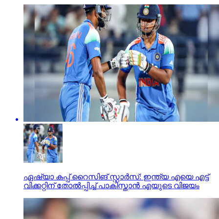
ഏഷ്യാ കപ്പ് റൈസിങ് സ്റ്റാര്‍സ്: ഇന്ത്യ എയെ എട്ട്
വിക്കറ്റിന് തോല്‍പ്പിച്ച് പാകിസ്താന്‍ എയുടെ വിജയം