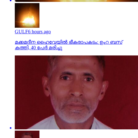
GULF
6 hours ago
മക്കമദീന ഹൈവേയില്‍ ഭീകരാപകടം: ഉംറ ബസ്
കത്തി, 40 പേര്‍ മരിച്ചു