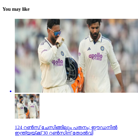
You may like
124 റണ്‍സ് ചേസിങ്ങിലും പതനം; ഈഡനില്‍
ഇന്ത്യയ്ക്ക് 30 റണ്‍സിന് തോല്‍വി