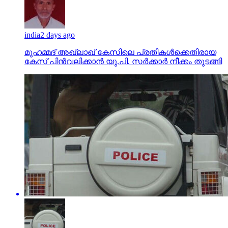
india
2 days ago
മുഹമ്മദ് അഖ്‌ലാഖ് കേസിലെ പ്രതികള്‍ക്കെതിരായ
കേസ് പിന്‍വലിക്കാന്‍ യു.പി. സര്‍ക്കാര്‍ നീക്കം തുടങ്ങി