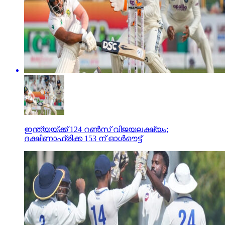
ഇന്ത്യയ്ക്ക് 124 റണ്‍സ് വിജയലക്ഷ്യം;
ദക്ഷിണാഫ്രിക്ക 153 ന് ഓള്‍ഔട്ട്