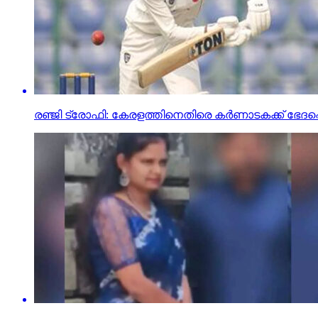
രഞ്ജി ട്രോഫി: കേരളത്തിനെതിരെ കര്‍ണാടകക്ക് ഭേദപ്പെ