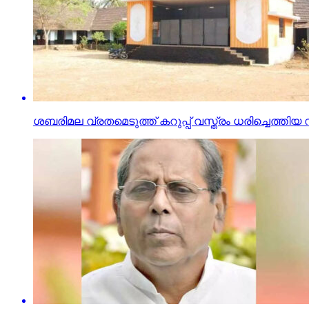
ശബരിമല വ്രതമെടുത്ത് കറുപ്പ് വസ്ത്രം ധരിച്ചെത്തിയ 