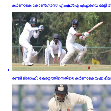
കര്‍ണാടക കോണ്‍ഗ്രസ് എംഎല്‍എ എച്ച്.വൈ മേട്ടി അന
രഞ്ജി ട്രോഫി: കേരളത്തിനെതിരെ കര്‍ണാടകയ്ക്ക് ഭീമ