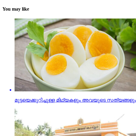
You may like
മുട്ടയെക്കുറിച്ചുള്ള മിഥ്യകളും അവയുടെ സത്യങ്ങളു