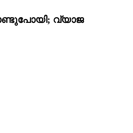
കൊണ്ടുപോയി; വ്യാജ