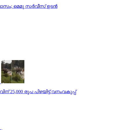
്വാസം; മെമു സര്‍വീസ് ഉടന്‍
ന് 25,000 രൂപ പിഴയിട്ട് വനംവകുപ്പ്