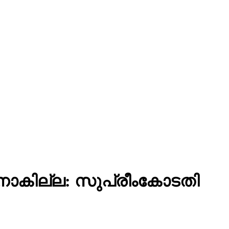
ാനാകില്ല: സുപ്രീംകോടതി