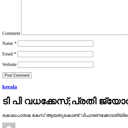
Comment
Name
*
Email
*
Website
kerala
ടി പി വധക്കേസ്;പ്രതി ജ്യ
കൊലപാതക കേസ് ആയതുകൊണ്ട് വിചാരണക്കോടതിയിലെ രേ