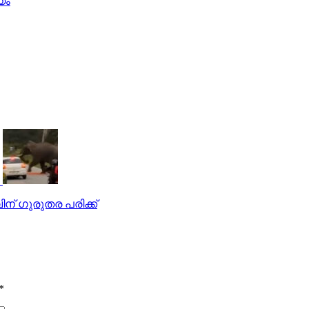
യം
ിന് ഗുരുതര പരിക്ക്
*