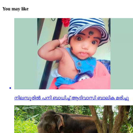
You may like
നിലമ്പൂരില്‍ പനി ബാധിച്ച് ആദിവാസി ബാലിക മരിച്ചു