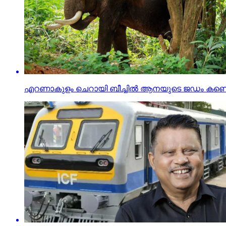
എറണാകുളം ചെറായി ബീച്ചില്‍ ആനയുടെ ജഡം കണ്ടെ