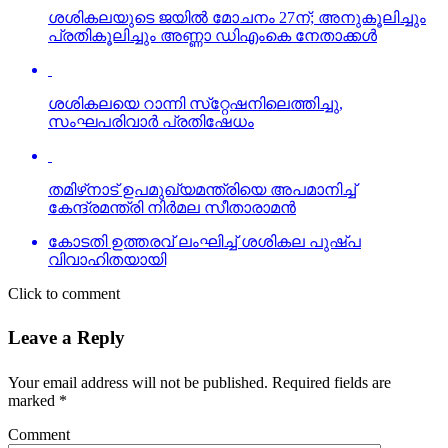
ശശികലയുടെ ജയില്‍ മോചനം 27ന്; അനുകൂലിച്ചും
പ്രതികൂലിച്ചും അണ്ണാ ഡിഎംകെ നേതാക്കള്‍
ശശികലയെ റാന്നി സ്‌റ്റേഷനിലെത്തിച്ചു,
സംഘപരിവാര്‍ പ്രതിഷേധം
തമിഴ്‌നാട് ഉപമുഖ്യമന്ത്രിയെ അപമാനിച്ച്
കേന്ദ്രമന്ത്രി നിര്‍മല സീതാരാമന്‍
കോടതി ഉത്തരവ് ലംഘിച്ച് ശശികല പുഷ്പ
വിവാഹിതയായി
Click to comment
Leave a Reply
Your email address will not be published.
Required fields are
marked
*
Comment