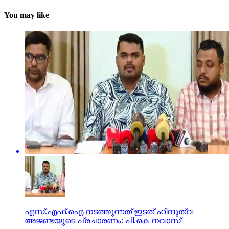
You may like
എസ്.എഫ്.ഐ നടത്തുന്നത് ഇടത് ഹിന്ദുത്വ
അജണ്ടയുടെ പ്രചാരണം: പി.കെ നവാസ്