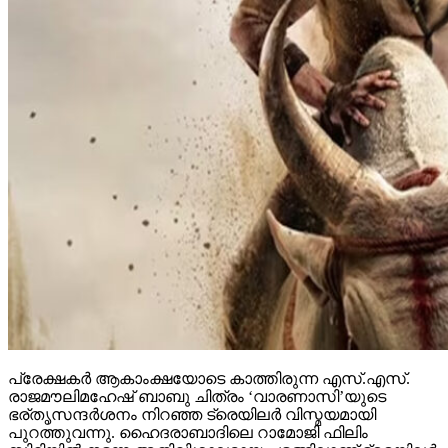
പ്രേക്ഷകര്‍ ആകാംക്ഷയോടെ കാത്തിരുന്ന എസ്.എസ്.
രാജമൗലിമഹേഷ് ബാബു ചിത്രം ‘വാരണാസി’യുടെ
ഭര്തൃസന്ദര്‍ശനം നിറഞ്ഞ ട്രെയിലര്‍ വിസ്മയമായി
പുറത്തുവന്നു. ഹൈദരാബാദിലെ റാമോജി ഫിലിം