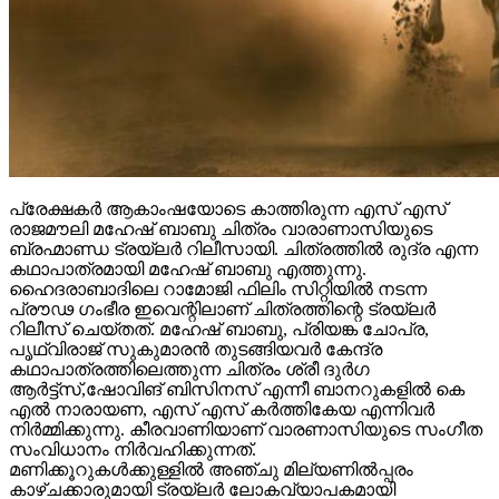
പ്രേക്ഷകർ ആകാംഷയോടെ കാത്തിരുന്ന എസ് എസ്
രാജമൗലി മഹേഷ് ബാബു ചിത്രം വാരാണാസിയുടെ
ബ്രഹ്മാണ്ഡ ട്രയ്ലർ റിലീസായി. ചിത്രത്തിൽ രുദ്ര എന്ന
കഥാപാത്രമായി മഹേഷ് ബാബു എത്തുന്നു.
ഹൈദരാബാദിലെ റാമോജി ഫിലിം സിറ്റിയിൽ നടന്ന
പ്രൗഢ ഗംഭീര ഇവെന്റിലാണ് ചിത്രത്തിന്റെ ട്രയ്ലർ
റിലീസ് ചെയ്തത്. മഹേഷ് ബാബു, പ്രിയങ്ക ചോപ്ര,
പൃഥ്വിരാജ് സുകുമാരൻ തുടങ്ങിയവർ കേന്ദ്ര
കഥാപാത്രത്തിലെത്തുന്ന ചിത്രം ശ്രീ ദുർഗ
ആർട്ട്സ്,ഷോവിങ് ബിസിനസ് എന്നീ ബാനറുകളിൽ കെ
എൽ നാരായണ, എസ് എസ് കർത്തികേയ എന്നിവർ
നിർമ്മിക്കുന്നു. കീരവാണിയാണ് വാരണാസിയുടെ സംഗീത
സംവിധാനം നിർവഹിക്കുന്നത്.
മണിക്കൂറുകൾക്കുള്ളിൽ അഞ്ചു മില്യണിൽപ്പരം
കാഴ്ചക്കാരുമായി ട്രയ്ലർ ലോകവ്യാപകമായി