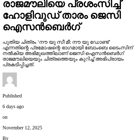
രാജമൗലിയെ പ്രശംസിച്ച്
ഹോളിവുഡ് താരം ജെസി
ഐസന്‍ബെര്‍ഗ്
പുതിയ ചിത്രം ‘നൗ യു സീ മീ: നൗ യു ഡോണ്ട്’
എന്നതിന്റെ പ്രമോഷന്റെ ഭാഗമായി ബോംബെ ടൈംസിന്
നല്‍കിയ അഭിമുഖത്തിലാണ് ജെസി ഐസന്‍ബെര്‍ഗ്
രാജമൗലിയെയും ചിത്രത്തെയും കുറിച്ച് അഭിപ്രായം
പ്രകടിപ്പിച്ചത്.
Published
6 days ago
on
November 12, 2025
By