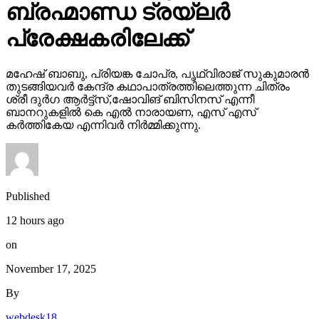
ബ്രഹ്മാണ്ഡ ട്രയ്ലർ
പ്രേക്ഷകരിലേക്ക്
മഹേഷ് ബാബു, പ്രിയങ്ക ചോപ്ര, പൃഥ്വിരാജ് സുകുമാരൻ
തുടങ്ങിയവർ കേന്ദ്ര കഥാപാത്രത്തിലെത്തുന്ന ചിത്രം
ശ്രീ ദുർഗ ആർട്ട്സ്,ഷോവിങ് ബിസിനസ് എന്നീ
ബാനറുകളിൽ കെ എൽ നാരായണ, എസ് എസ്
കർത്തികേയ എന്നിവർ നിർമ്മിക്കുന്നു.
Published
12 hours ago
on
November 17, 2025
By
webdesk18