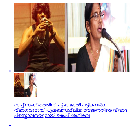
റാപ്പ് സംഗീതത്തിന് പട്ടിക ജാതി പട്ടിക വര്‍ഗ
വിഭാഗവുമായി പുലബന്ധമില്ല; വേടനെതിരെ വിവാദ
പ്രസ്താവനയുമായി കെ.പി ശശികല