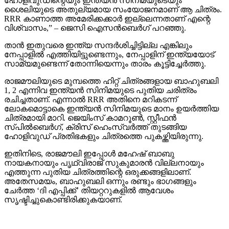
ഹോളിവുഡിന്റെയും ഇന്ത്യന്‍ സിനിമയുടെയും
ശൈലിയുടെ അതുല്യമായ സംയോജനമാണ് ആ ചിത്രം.
RRR കാണാത്ത അമേരിക്കക്കാര്‍ ഇല്ലെന്നതാണ് എന്റെ
വിശ്വാസം,” – ജെസി ഐസന്‍ബെര്‍ഗ് പറഞ്ഞു.
താന്‍ ഇതുവരെ ഇന്ത്യ സന്ദര്‍ശിച്ചിട്ടില്ല എങ്കിലും
നേപ്പാളില്‍ എത്തിയിട്ടുണ്ടെന്നും, നേപ്പാളിന് ഇന്ത്യയോട്
സാമ്യമുണ്ടെന്ന് തോന്നിയെന്നും താരം കൂട്ടിച്ചേര്‍ത്തു.
രാജമൗലിയുടെ മുമ്പത്തെ ഹിറ്റ് ചിത്രങ്ങളായ ബാഹുബലി
1, 2 എന്നിവ ഇന്ത്യന്‍ സിനിമയുടെ പുതിയ ചരിത്രം
രചിച്ചതാണ്. എന്നാല്‍ RRR അതിനെ മറികടന്ന്
ലോകമൊട്ടാകെ ഇന്ത്യന്‍ സിനിമയുടെ മാനം ഉയര്‍ത്തിയ
ചിത്രമായി മാറി. ജെയിംസ് കാമറൂണ്‍, സ്റ്റീഫന്‍
സ്പില്‍ബെര്‍ഗ്, ക്രിസ് ഹെംസ്വര്‍ത്ത് തുടങ്ങിയ
ഹോളിവുഡ് പ്രതിഭകളും ചിത്രത്തെ പുകഴ്ത്തിയിരുന്നു.
ഇതിനിടെ, രാജമൗലി ഇപ്പോള്‍ മഹേഷ് ബാബു
നായകനായും പൃഥ്വിരാജ് സുകുമാരന്‍ വില്ലനായും
എത്തുന്ന പുതിയ ചിത്രത്തിന്റെ ഒരുക്കങ്ങളിലാണ്.
അതേസമയം, ബാഹുബലി ഒന്നും രണ്ടും ഭാഗങ്ങളും
ചേര്‍ത്ത ‘ദി എപ്പിക്ക്’ തിയറ്ററുകളില്‍ ആവേശം
സൃഷ്ടിച്ചുകൊണ്ടിരിക്കുകയാണ്.