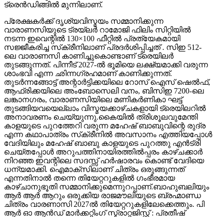
ട്രെൻഡിങ്ങിൽ മുന്നിലാണ്.
പ്രേക്ഷകർക്ക് ദൃശ്യവിസ്മയം സമ്മാനിക്കുന്ന
വാരാണസിയുടെ ട്രയ്ലർ റാമോജി ഫിലിം സിറ്റിയിൽ
നടന്ന ഇവെന്റിൽ 130×100 ഫീറ്റിൽ പ്രത്യേകമായി
സജ്ജീകരിച്ച സ്‌ക്രീനിലാണ് പ്രദർശിപ്പിച്ചത് . സിഇ 512-
ലെ വാരാണസി കാണിച്ചുകൊണ്ടാണ് ട്രെയിലര്‍
തുടങ്ങുന്നത്. പിന്നീട് 2027-ല്‍ ഭൂമിയെ ലക്ഷ്യമാക്കി വരുന്ന
ശാംഭവി എന്ന ഛിന്നഗ്രഹമാണ് കാണിക്കുന്നത്.
തുടര്‍ന്നങ്ങോട്ട് അന്റാര്‍ട്ടിക്കയിലെ റോസ് ഐസ് ഷെല്‍ഫ്,
ആഫ്രിക്കയിലെ അംബോസെലി വനം, ബിസിഇ 7200-ലെ
ലങ്കാനഗരം, വാരാണസിയിലെ മണികര്‍ണികാ ഘട്ട്
തുടങ്ങിയവയെല്ലാം വിസ്മയക്കാഴ്ചകളായി ട്രെയിലറില്‍
അനാവരണം ചെയ്യുന്നു.കൈയില്‍ ത്രിശൂലവുമേന്തി
കാളയുടെ പുറത്തേറി വരുന്ന മഹേഷ് ബാബുവിന്റെ രുദ്ര
എന്ന കഥാപാത്രം സ്‌ക്രീനിൽ അവസാനം എത്തിയപ്പോൾ
വേദിയിലും മഹേഷ് ബാബു കാളയുടെ പുറത്തു എൻട്രി
ചെയ്തപ്പോൾ അറുപത്തിനായിരത്തിൽപ്പരം കാഴ്ചക്കാർ
നിറഞ്ഞ ഇവന്റിലെ സദസ്സ് ഹർഷാരവം കൊണ്ട് വേദിയെ
ധന്യമാക്കി. ഐമാക്‌സിലാണ് ചിത്രം ഒരുങ്ങുന്നത്
എന്നതിനാല്‍ തന്നെ തിയേറ്ററുകളില്‍ ഗംഭീരമായ
കാഴ്ചാനുഭൂതി സമ്മാനിക്കുമെന്നുറപ്പാണ്.ബാഹുബലിയും
ആർ ആർ ആറും ഒരുക്കിയ രാജമൗലിയുടെ ബ്രഹ്മാണ്ഡ
ചിത്രം വാരണാസി 2027ൽ തിയേറ്ററുകളിലേക്കെത്തും. പി
ആർ ഓ ആൻഡ് മാർക്കറ്റിംഗ് സ്ട്രാറ്റജിസ്റ്റ് : പ്രതീഷ്