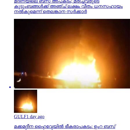
മദീനയിലെ ബസ് അപകടം; മരിച്ചവരുടെ
കുടുംബങ്ങള്‍ക്ക് അഞ്ച് ലക്ഷം വീതം ധനസഹായം
നല്‍കുമെന്ന് തെലങ്കാന സര്‍ക്കാര്‍
GULF
1 day ago
മക്കമദീന ഹൈവേയില്‍ ഭീകരാപകടം: ഉംറ ബസ്