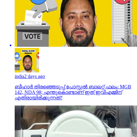
india
2 days ago
ബീഹാർ തിരഞ്ഞെടുപ്പ് പോസ്റ്റൽ ബാലറ്റ് ഫലം: MGB
142, NDA 98; എന്തുകൊണ്ടാണ് ഇത് ഇവിഎമ്മിന്
എതിരായിരിക്കുന്നത്?