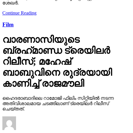
ശേഖർ.
Continue Reading
Film
വാരണാസിയുടെ
ബ്രഹ്‌മാണ്ഡ ട്രെയിലര്‍
റിലീസ്; മഹേഷ്
ബാബുവിനെ രുദ്രയായി
കാണിച്ച് രാജമൗലി
ഹൈദരാബാദിലെ റാമോജി ഫിലിം സിറ്റിയില്‍ നടന്ന
അതിവിശാലമായ ചടങ്ങിലാണ് ട്രെയിലര്‍ റിലീസ്
ചെയ്തത്.