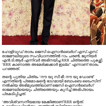
ഹോളിവുഡ് താരം ജെസി ഐസന്‍ബെര്‍ഗ് എസ്.എസ്.
രാജമൗലിയുടെ സംവിധാനത്തില്‍ റാം ചരണ്‍, ജൂനിയര്‍
എന്‍.ടി.ആര്‍ എന്നിവര്‍ അഭിനയിച്ച RRR ചിത്രത്തെ പുകഴ്ത്തി.
‘RRR കാണാത്ത അമേരിക്കക്കാര്‍ ഇല്ല” എന്നാണ് താരം
പറഞ്ഞത്.
തന്റെ പുതിയ ചിത്രം ‘നൗ യു സീ മീ: നൗ യു ഡോണ്ട്’
എന്നതിന്റെ പ്രമോഷന്റെ ഭാഗമായി ബോംബെ ടൈംസിന്
നല്‍കിയ അഭിമുഖത്തിലാണ് ജെസി ഐസന്‍ബെര്‍ഗ്
രാജമൗലിയെയും ചിത്രത്തെയും കുറിച്ച് അഭിപ്രായം
പ്രകടിപ്പിച്ചത്.
‘അവിശ്വസനീയമായ മേക്കിങ്ങാണ് RRR ന്റെത്.