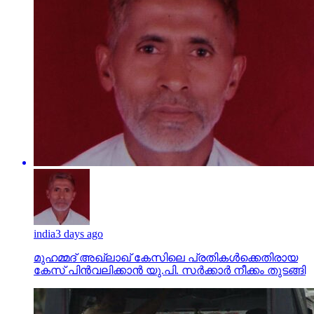
india
3 days ago
മുഹമ്മദ് അഖ്‌ലാഖ് കേസിലെ പ്രതികള്‍ക്കെതിരായ
കേസ് പിന്‍വലിക്കാന്‍ യു.പി. സര്‍ക്കാര്‍ നീക്കം തുടങ്ങി