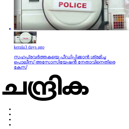
kerala
3 days ago
സഹപ്രവര്‍ത്തകയെ പീഡിപ്പിക്കാന്‍ ശ്രമിച്ച
പൊലീസ് അസോസിയേഷന്‍ നേതാവിനെതിരെ
കേസ്