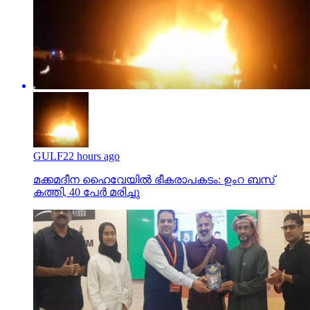
GULF
22 hours ago
മക്കമദീന ഹൈവേയില്‍ ഭീകരാപകടം: ഉംറ ബസ്
കത്തി, 40 പേര്‍ മരിച്ചു