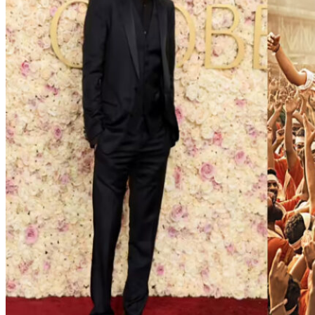
ഹോളിവുഡ് താരം ജെസി ഐസന്‍ബെര്‍ഗ് എസ്.എസ്.
രാജമൗലിയുടെ സംവിധാനത്തില്‍ റാം ചരണ്‍, ജൂനിയര്‍
എന്‍.ടി.ആര്‍ എന്നിവര്‍ അഭിനയിച്ച RRR ചിത്രത്തെ പുകഴ്ത്തി.
‘RRR കാണാത്ത അമേരിക്കക്കാര്‍ ഇല്ല” എന്നാണ് താരം