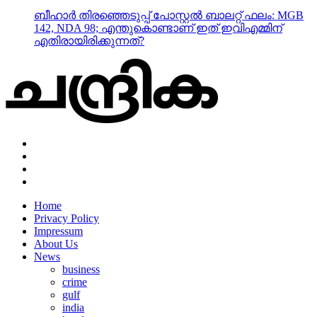
Home
Privacy Policy
Impressum
About Us
News
business
crime
gulf
india
kerala
local
nri
Copyright © 2022 Designed by Techblasters LLP