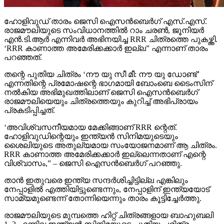
പറഞ്ഞത്.
തന്റെ പുതിയ ചിത്രം ‘നൗ യു സീ മീ: നൗ യു ഡോണ്ട്’
എന്നതിന്റെ പ്രമോഷന്റെ ഭാഗമായി ബോംബെ ടൈംസിന്
നല്‍കിയ അഭിമുഖത്തിലാണ് ജെസി ഐസന്‍ബെര്‍ഗ്
രാജമൗലിയെയും ചിത്രത്തെയും കുറിച്ച് അഭിപ്രായം
പ്രകടിപ്പിച്ചത്.
‘അവിശ്വസനീയമായ മേക്കിങ്ങാണ് RRR ന്റെത്.
ഹോളിവുഡിന്റെയും ഇന്ത്യന്‍ സിനിമയുടെയും
ശൈലിയുടെ അതുല്യമായ സംയോജനമാണ് ആ ചിത്രം.
RRR കാണാത്ത അമേരിക്കക്കാര്‍ ഇല്ലെന്നതാണ് എന്റെ
വിശ്വാസം,” – ജെസി ഐസന്‍ബെര്‍ഗ് പറഞ്ഞു.
താന്‍ ഇതുവരെ ഇന്ത്യ സന്ദര്‍ശിച്ചിട്ടില്ല എങ്കിലും
നേപ്പാളില്‍ എത്തിയിട്ടുണ്ടെന്നും, നേപ്പാളിന് ഇന്ത്യയോട്
സാമ്യമുണ്ടെന്ന് തോന്നിയെന്നും താരം കൂട്ടിച്ചേര്‍ത്തു.
രാജമൗലിയുടെ മുമ്പത്തെ ഹിറ്റ് ചിത്രങ്ങളായ ബാഹുബലി
1, 2 എന്നിവ ഇന്ത്യന്‍ സിനിമയുടെ പുതിയ ചരിത്രം
രചിച്ചതാണ്. എന്നാല്‍ RRR അതിനെ മറികടന്ന്
ലോകമൊട്ടാകെ ഇന്ത്യന്‍ സിനിമയുടെ മാനം ഉയര്‍ത്തിയ
ചിത്രമായി മാറി. ജെയിംസ് കാമറൂണ്‍, സ്റ്റീഫന്‍
സ്പില്‍ബെര്‍ഗ്, ക്രിസ് ഹെംസ്വര്‍ത്ത് തുടങ്ങിയ
ഹോളിവുഡ് പ്രതിഭകളും ചിത്രത്തെ പുകഴ്ത്തിയിരുന്നു.