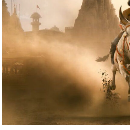
പ്രേക്ഷകർ ആകാംഷയോടെ കാത്തിരുന്ന എസ് എസ്
രാജമൗലി മഹേഷ് ബാബു ചിത്രം വാരാണാസിയുടെ
ബ്രഹ്മാണ്ഡ ട്രയ്ലർ റിലീസായി. ചിത്രത്തിൽ രുദ്ര എന്ന
കഥാപാത്രമായി മഹേഷ് ബാബു എത്തുന്നു.
ഹൈദരാബാദിലെ റാമോജി ഫിലിം സിറ്റിയിൽ നടന്ന