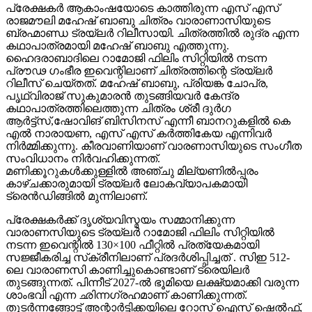
പ്രൗഢ ഗംഭീര ഇവെന്റിലാണ് ചിത്രത്തിന്റെ ട്രയ്ലർ
റിലീസ് ചെയ്തത്. മഹേഷ് ബാബു, പ്രിയങ്ക ചോപ്ര,
പൃഥ്വിരാജ് സുകുമാരൻ തുടങ്ങിയവർ കേന്ദ്ര
കഥാപാത്രത്തിലെത്തുന്ന ചിത്രം ശ്രീ ദുർഗ
ആർട്ട്സ്,ഷോവിങ് ബിസിനസ് എന്നീ ബാനറുകളിൽ കെ
എൽ നാരായണ, എസ് എസ് കർത്തികേയ എന്നിവർ
നിർമ്മിക്കുന്നു. കീരവാണിയാണ് വാരണാസിയുടെ സംഗീത
സംവിധാനം നിർവഹിക്കുന്നത്.
മണിക്കൂറുകൾക്കുള്ളിൽ അഞ്ചു മില്യണിൽപ്പരം
കാഴ്ചക്കാരുമായി ട്രയ്ലർ ലോകവ്യാപകമായി
ട്രെൻഡിങ്ങിൽ മുന്നിലാണ്.
പ്രേക്ഷകർക്ക് ദൃശ്യവിസ്മയം സമ്മാനിക്കുന്ന
വാരാണസിയുടെ ട്രയ്ലർ റാമോജി ഫിലിം സിറ്റിയിൽ
നടന്ന ഇവെന്റിൽ 130×100 ഫീറ്റിൽ പ്രത്യേകമായി
സജ്ജീകരിച്ച സ്‌ക്രീനിലാണ് പ്രദർശിപ്പിച്ചത് . സിഇ 512-
ലെ വാരാണസി കാണിച്ചുകൊണ്ടാണ് ട്രെയിലര്‍
തുടങ്ങുന്നത്. പിന്നീട് 2027-ല്‍ ഭൂമിയെ ലക്ഷ്യമാക്കി വരുന്ന
ശാംഭവി എന്ന ഛിന്നഗ്രഹമാണ് കാണിക്കുന്നത്.
തുടര്‍ന്നങ്ങോട്ട് അന്റാര്‍ട്ടിക്കയിലെ റോസ് ഐസ് ഷെല്‍ഫ്,
ആഫ്രിക്കയിലെ അംബോസെലി വനം, ബിസിഇ 7200-ലെ
ലങ്കാനഗരം, വാരാണസിയിലെ മണികര്‍ണികാ ഘട്ട്
തുടങ്ങിയവയെല്ലാം വിസ്മയക്കാഴ്ചകളായി ട്രെയിലറില്‍
അനാവരണം ചെയ്യുന്നു.കൈയില്‍ ത്രിശൂലവുമേന്തി
കാളയുടെ പുറത്തേറി വരുന്ന മഹേഷ് ബാബുവിന്റെ രുദ്ര