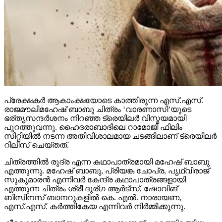
പ്രേക്ഷകര്‍ ആകാംക്ഷയോടെ കാത്തിരുന്ന എസ്.എസ്.
രാജമൗലിമഹേഷ് ബാബു ചിത്രം ‘വാരണാസി’യുടെ
ഭര്തൃസന്ദര്‍ശനം നിറഞ്ഞ ട്രെയിലര്‍ വിസ്മയമായി
പുറത്തുവന്നു. ഹൈദരാബാദിലെ റാമോജി ഫിലിം
സിറ്റിയില്‍ നടന്ന അതിവിശാലമായ ചടങ്ങിലാണ് ട്രെയിലര്‍
റിലീസ് ചെയ്തത്.
ചിത്രത്തില്‍ രുദ്ര എന്ന കഥാപാത്രമായി മഹേഷ് ബാബു
എത്തുന്നു. മഹേഷ് ബാബു, പ്രിയങ്ക ചോപ്ര, പൃഥ്വിരാജ്
സുകുമാരന്‍ എന്നിവര്‍ കേന്ദ്ര കഥാപാത്രങ്ങളായി
എത്തുന്ന ചിത്രം ശ്രീ ദുര്ഗ ആര്‍ട്‌സ്, ഷോവിങ്
ബിസിനസ് ബാനറുകളില്‍ കെ. എല്‍. നാരായണ,
എസ്.എസ്. കര്‍ത്തികേയ എന്നിവര്‍ നിര്‍മ്മിക്കുന്നു.
കീരവാണിയാണ് സംഗീതം ഒരുക്കുന്നത്. പുറത്തിറങ്ങിയ
മണിക്കൂറുകള്‍ക്കുള്ളില്‍ തന്നെ 5 മില്യണിലധികം
കാഴ്ചകളുമായി ട്രെയിലര്‍ ലോകവ്യാപകമായി
ട്രെന്‍ഡിങ് പട്ടികയില്‍ മുന്നിലാണ്. 130ണ്മ100 അടി
വലുപ്പത്തിലുള്ള പ്രത്യേക സ്‌ക്രീനില്‍ പ്രേക്ഷകര്‍ക്ക്
മുന്നില്‍ ട്രെയിലര്‍ പ്രദര്‍ശിപ്പിച്ചു.