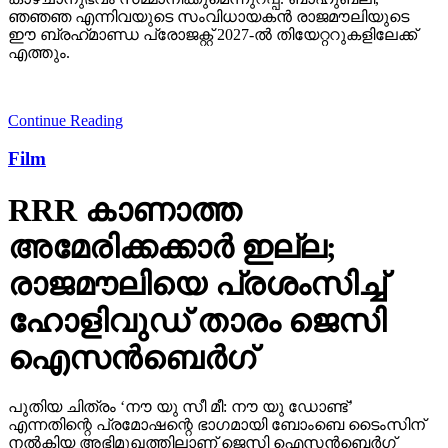
Continue Reading
Film
RRR കാണാത്ത
അമേരിക്കക്കാര്‍ ഇല്ല;
രാജമൗലിയെ പ്രശംസിച്ച്
ഹോളിവുഡ് താരം ജെസി
ഐസന്‍ബെര്‍ഗ്
പുതിയ ചിത്രം ‘നൗ യു സീ മീ: നൗ യു ഡോണ്ട്’
എന്നതിന്റെ പ്രമോഷന്റെ ഭാഗമായി ബോംബെ ടൈംസിന്
നല്‍കിയ അഭിമുഖത്തിലാണ് ജെസി ഐസന്‍ബെര്‍ഗ്
രാജമൗലിയെയും ചിത്രത്തെയും കുറിച്ച് അഭിപ്രായം
പ്രകടിപ്പിച്ചത്.