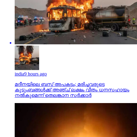
india
9 hours ago
മദീനയിലെ ബസ് അപകടം; മരിച്ചവരുടെ
കുടുംബങ്ങള്‍ക്ക് അഞ്ച് ലക്ഷം വീതം ധനസഹായം
നല്‍കുമെന്ന് തെലങ്കാന സര്‍ക്കാര്‍