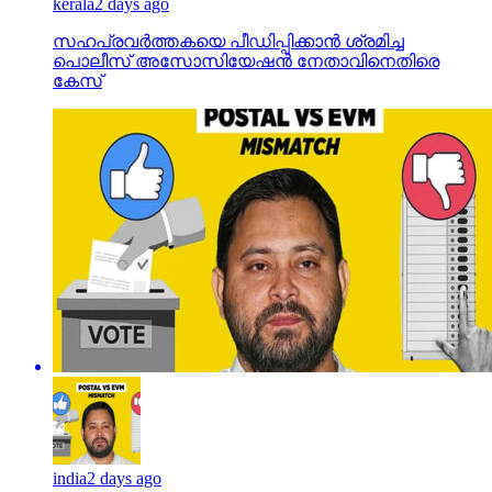
india
2 days ago
ബീഹാർ തിരഞ്ഞെടുപ്പ് പോസ്റ്റൽ ബാലറ്റ് ഫലം: MGB
142, NDA 98; എന്തുകൊണ്ടാണ് ഇത് ഇവിഎമ്മിന്
എതിരായിരിക്കുന്നത്?