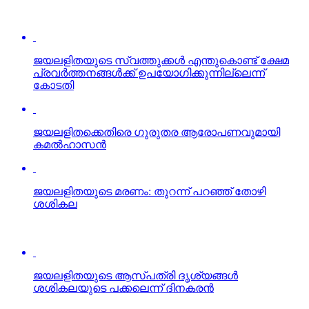
ജയലളിതയുടെ സ്വത്തുക്കള്‍ എന്തുകൊണ്ട് ക്ഷേമ
പ്രവര്‍ത്തനങ്ങള്‍ക്ക് ഉപയോഗിക്കുന്നില്ലെന്ന്
കോടതി
ജയലളിതക്കെതിരെ ഗുരുതര ആരോപണവുമായി
കമല്‍ഹാസന്‍
ജയലളിതയുടെ മരണം: തുറന്ന് പറഞ്ഞ് തോഴി
ശശികല
ജയലളിതയുടെ ആസ്പത്രി ദൃശ്യങ്ങള്‍
ശശികലയുടെ പക്കലെന്ന് ദിനകരന്‍
ജയലളിതയുടെ മരണം: ജുഡീഷ്യല്‍ അന്വേഷണം
പ്രഖ്യാപിച്ചു