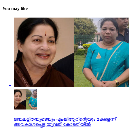
You may like
ജയലളിതയുടെയും എംജിആറിന്റെയും മകളെന്ന്
അവകാശപ്പെട്ട് യുവതി കോടതിയിൽ