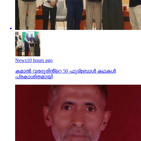
News
10 hours ago
കമാൽ വരദൂരിൻ്റെ 50 ഫുട്ബോൾ കഥകൾ
പ്രകാശിതമായി