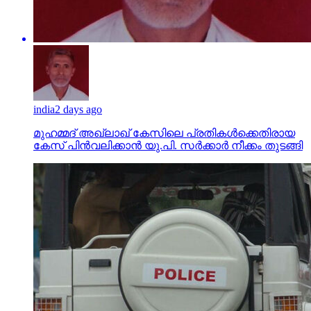
india
2 days ago
മുഹമ്മദ് അഖ്‌ലാഖ് കേസിലെ പ്രതികള്‍ക്കെതിരായ
കേസ് പിന്‍വലിക്കാന്‍ യു.പി. സര്‍ക്കാര്‍ നീക്കം തുടങ്ങി