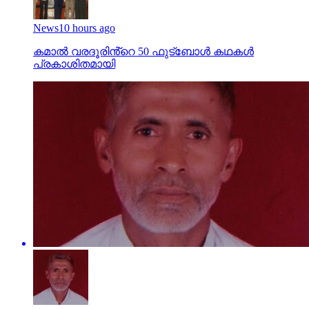
News
10 hours ago
കമാൽ വരദൂരിൻ്റെ 50 ഫുട്ബോൾ കഥകൾ
പ്രകാശിതമായി