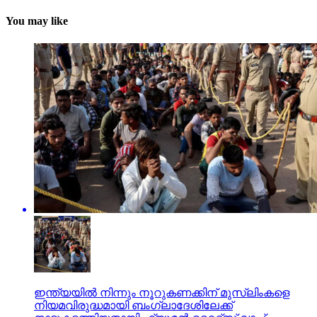
You may like
ഇന്ത്യയില്‍ നിന്നും നൂറുകണക്കിന് മുസ്ലിംകളെ
നിയമവിരുദ്ധമായി ബംഗ്ലാദേശിലേക്ക്