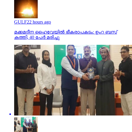
GULF
22 hours ago
മക്കമദീന ഹൈവേയില്‍ ഭീകരാപകടം: ഉംറ ബസ്
കത്തി, 40 പേര്‍ മരിച്ചു