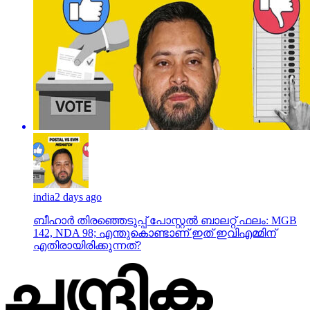
india
2 days ago
ബീഹാർ തിരഞ്ഞെടുപ്പ് പോസ്റ്റൽ ബാലറ്റ് ഫലം: MGB
142, NDA 98; എന്തുകൊണ്ടാണ് ഇത് ഇവിഎമ്മിന്
എതിരായിരിക്കുന്നത്?