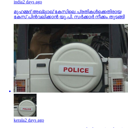
india
2 days ago
മുഹമ്മദ് അഖ്‌ലാഖ് കേസിലെ പ്രതികള്‍ക്കെതിരായ
കേസ് പിന്‍വലിക്കാന്‍ യു.പി. സര്‍ക്കാര്‍ നീക്കം തുടങ്ങി
kerala
2 days ago