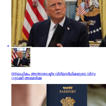
600ലധികം അന്താരാഷ്ട്ര വിദ്യാര്‍ഥികളുടെ വിസ
റദ്ദാക്കി അമേരിക്ക