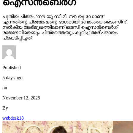
ഐസന്‍ബെര്‍ഗ്
പുതിയ ചിത്രം ‘നൗ യു സീ മീ: നൗ യു ഡോണ്ട്’
എന്നതിന്റെ പ്രമോഷന്റെ ഭാഗമായി ബോംബെ ടൈംസിന്
നല്‍കിയ അഭിമുഖത്തിലാണ് ജെസി ഐസന്‍ബെര്‍ഗ്
രാജമൗലിയെയും ചിത്രത്തെയും കുറിച്ച് അഭിപ്രായം
പ്രകടിപ്പിച്ചത്.
Published
5 days ago
on
November 12, 2025
By
webdesk18