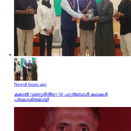
News
8 hours ago
കമാൽ വരദൂരിൻ്റെ 50 ഫുട്ബോൾ കഥകൾ
പ്രകാശിതമായി