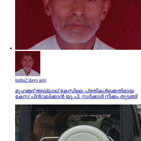
india
2 days ago
മുഹമ്മദ് അഖ്‌ലാഖ് കേസിലെ പ്രതികള്‍ക്കെതിരായ
കേസ് പിന്‍വലിക്കാന്‍ യു.പി. സര്‍ക്കാര്‍ നീക്കം തുടങ്ങി