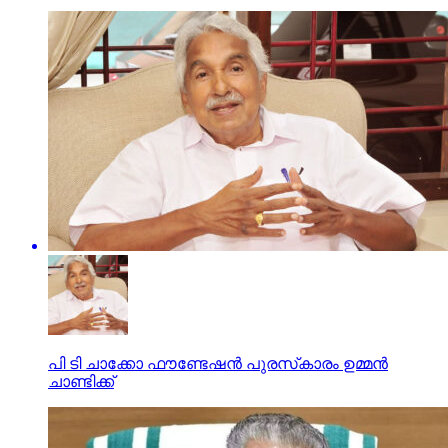
പി ടി ചാക്കോ ഫൗണ്ടേഷന്‍ പുരസ്‌കാരം ഉമ്മന്‍
ചാണ്ടിക്ക്