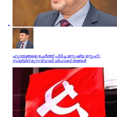
ഹൃദയങ്ങളെ ചേർത്ത് പിടിച്ച മനുഷ്യ സ്നേഹി :
സയ്യിദ് മുനവ്വറലി ശിഹാബ് തങ്ങൾ