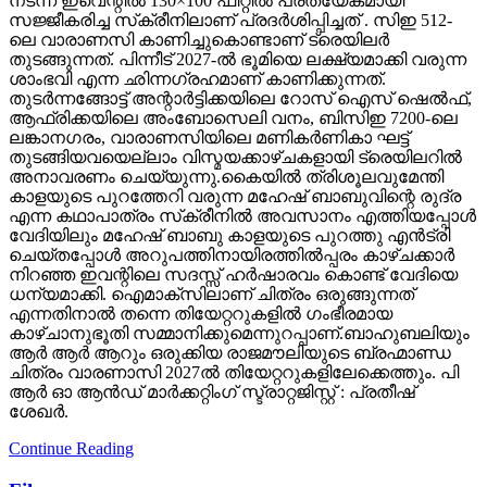
നടന്ന ഇവെന്റിൽ 130×100 ഫീറ്റിൽ പ്രത്യേകമായി
സജ്ജീകരിച്ച സ്‌ക്രീനിലാണ് പ്രദർശിപ്പിച്ചത് . സിഇ 512-
ലെ വാരാണസി കാണിച്ചുകൊണ്ടാണ് ട്രെയിലര്‍
തുടങ്ങുന്നത്. പിന്നീട് 2027-ല്‍ ഭൂമിയെ ലക്ഷ്യമാക്കി വരുന്ന
ശാംഭവി എന്ന ഛിന്നഗ്രഹമാണ് കാണിക്കുന്നത്.
തുടര്‍ന്നങ്ങോട്ട് അന്റാര്‍ട്ടിക്കയിലെ റോസ് ഐസ് ഷെല്‍ഫ്,
ആഫ്രിക്കയിലെ അംബോസെലി വനം, ബിസിഇ 7200-ലെ
ലങ്കാനഗരം, വാരാണസിയിലെ മണികര്‍ണികാ ഘട്ട്
തുടങ്ങിയവയെല്ലാം വിസ്മയക്കാഴ്ചകളായി ട്രെയിലറില്‍
അനാവരണം ചെയ്യുന്നു.കൈയില്‍ ത്രിശൂലവുമേന്തി
കാളയുടെ പുറത്തേറി വരുന്ന മഹേഷ് ബാബുവിന്റെ രുദ്ര
എന്ന കഥാപാത്രം സ്‌ക്രീനിൽ അവസാനം എത്തിയപ്പോൾ
വേദിയിലും മഹേഷ് ബാബു കാളയുടെ പുറത്തു എൻട്രി
ചെയ്തപ്പോൾ അറുപത്തിനായിരത്തിൽപ്പരം കാഴ്ചക്കാർ
നിറഞ്ഞ ഇവന്റിലെ സദസ്സ് ഹർഷാരവം കൊണ്ട് വേദിയെ
ധന്യമാക്കി. ഐമാക്‌സിലാണ് ചിത്രം ഒരുങ്ങുന്നത്
എന്നതിനാല്‍ തന്നെ തിയേറ്ററുകളില്‍ ഗംഭീരമായ
കാഴ്ചാനുഭൂതി സമ്മാനിക്കുമെന്നുറപ്പാണ്.ബാഹുബലിയും
ആർ ആർ ആറും ഒരുക്കിയ രാജമൗലിയുടെ ബ്രഹ്മാണ്ഡ
ചിത്രം വാരണാസി 2027ൽ തിയേറ്ററുകളിലേക്കെത്തും. പി
ആർ ഓ ആൻഡ് മാർക്കറ്റിംഗ് സ്ട്രാറ്റജിസ്റ്റ് : പ്രതീഷ്
ശേഖർ.
Continue Reading