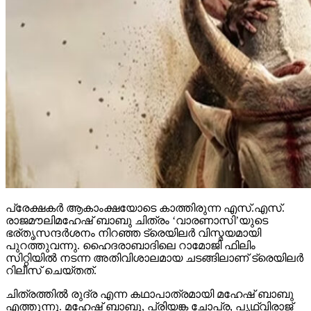
പ്രേക്ഷകര്‍ ആകാംക്ഷയോടെ കാത്തിരുന്ന എസ്.എസ്.
രാജമൗലിമഹേഷ് ബാബു ചിത്രം ‘വാരണാസി’യുടെ
ഭര്തൃസന്ദര്‍ശനം നിറഞ്ഞ ട്രെയിലര്‍ വിസ്മയമായി
പുറത്തുവന്നു. ഹൈദരാബാദിലെ റാമോജി ഫിലിം
സിറ്റിയില്‍ നടന്ന അതിവിശാലമായ ചടങ്ങിലാണ് ട്രെയിലര്‍
റിലീസ് ചെയ്തത്.
ചിത്രത്തില്‍ രുദ്ര എന്ന കഥാപാത്രമായി മഹേഷ് ബാബു
എത്തുന്നു. മഹേഷ് ബാബു, പ്രിയങ്ക ചോപ്ര, പൃഥ്വിരാജ്