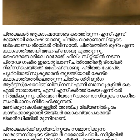
പ്രേക്ഷകർ ആകാംഷയോടെ കാത്തിരുന്ന എസ് എസ്
രാജമൗലി മഹേഷ് ബാബു ചിത്രം വാരാണാസിയുടെ
ബ്രഹ്മാണ്ഡ ട്രയ്ലർ റിലീസായി. ചിത്രത്തിൽ രുദ്ര എന്ന
കഥാപാത്രമായി മഹേഷ് ബാബു എത്തുന്നു.
ഹൈദരാബാദിലെ റാമോജി ഫിലിം സിറ്റിയിൽ നടന്ന
പ്രൗഢ ഗംഭീര ഇവെന്റിലാണ് ചിത്രത്തിന്റെ ട്രയ്ലർ
റിലീസ് ചെയ്തത്. മഹേഷ് ബാബു, പ്രിയങ്ക ചോപ്ര,
പൃഥ്വിരാജ് സുകുമാരൻ തുടങ്ങിയവർ കേന്ദ്ര
കഥാപാത്രത്തിലെത്തുന്ന ചിത്രം ശ്രീ ദുർഗ
ആർട്ട്സ്,ഷോവിങ് ബിസിനസ് എന്നീ ബാനറുകളിൽ കെ
എൽ നാരായണ, എസ് എസ് കർത്തികേയ എന്നിവർ
നിർമ്മിക്കുന്നു. കീരവാണിയാണ് വാരണാസിയുടെ സംഗീത
സംവിധാനം നിർവഹിക്കുന്നത്.
മണിക്കൂറുകൾക്കുള്ളിൽ അഞ്ചു മില്യണിൽപ്പരം
കാഴ്ചക്കാരുമായി ട്രയ്ലർ ലോകവ്യാപകമായി
ട്രെൻഡിങ്ങിൽ മുന്നിലാണ്.
പ്രേക്ഷകർക്ക് ദൃശ്യവിസ്മയം സമ്മാനിക്കുന്ന
വാരാണസിയുടെ ട്രയ്ലർ റാമോജി ഫിലിം സിറ്റിയിൽ