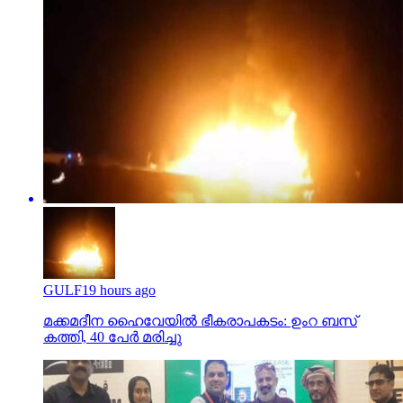
GULF
19 hours ago
മക്കമദീന ഹൈവേയില്‍ ഭീകരാപകടം: ഉംറ ബസ്
കത്തി, 40 പേര്‍ മരിച്ചു