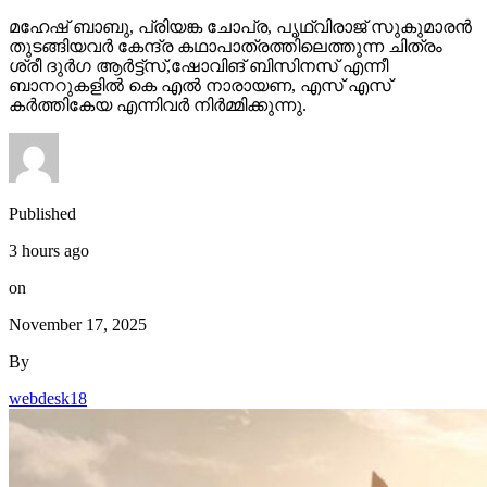
മഹേഷ് ബാബു, പ്രിയങ്ക ചോപ്ര, പൃഥ്വിരാജ് സുകുമാരൻ
തുടങ്ങിയവർ കേന്ദ്ര കഥാപാത്രത്തിലെത്തുന്ന ചിത്രം
ശ്രീ ദുർഗ ആർട്ട്സ്,ഷോവിങ് ബിസിനസ് എന്നീ
ബാനറുകളിൽ കെ എൽ നാരായണ, എസ് എസ്
കർത്തികേയ എന്നിവർ നിർമ്മിക്കുന്നു.
Published
3 hours ago
on
November 17, 2025
By
webdesk18