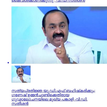
കൈവീശിക്കാണിക്കുന്നു’; വി.ഡി സതീശൻ
സത്യപ്രതിജ്ഞ യു.ഡി.എഫ് ബഹിഷ്‌കരിക്കും;
ഗണേഷ് ഉമ്മന്‍ചാണ്ടിക്കെതിരായ
ഗൂഢാലോചനയിലെ മുഖ്യ പങ്കാളി -വി.ഡി.
സതീശന്‍