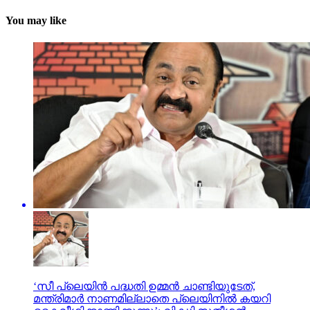
You may like
‘സീ പ്ലെയിന്‍ പദ്ധതി ഉമ്മൻ ചാണ്ടിയുടേത്,
മന്ത്രിമാർ നാണമില്ലാതെ പ്ലെയിനില്‍ കയറി