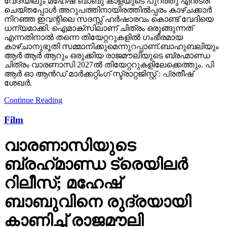
വേദിയിലും മഹേഷ് ബാബു കാളയുടെ പുറത്തു എൻട്രി
ചെയ്തപ്പോൾ അറുപത്തിനായിരത്തിൽപ്പരം കാഴ്ചക്കാർ
നിറഞ്ഞ ഇവന്റിലെ സദസ്സ് ഹർഷാരവം കൊണ്ട് വേദിയെ
ധന്യമാക്കി. ഐമാക്‌സിലാണ് ചിത്രം ഒരുങ്ങുന്നത്
എന്നതിനാല്‍ തന്നെ തിയേറ്ററുകളില്‍ ഗംഭീരമായ
കാഴ്ചാനുഭൂതി സമ്മാനിക്കുമെന്നുറപ്പാണ്.ബാഹുബലിയും
ആർ ആർ ആറും ഒരുക്കിയ രാജമൗലിയുടെ ബ്രഹ്മാണ്ഡ
ചിത്രം വാരണാസി 2027ൽ തിയേറ്ററുകളിലേക്കെത്തും. പി
ആർ ഓ ആൻഡ് മാർക്കറ്റിംഗ് സ്ട്രാറ്റജിസ്റ്റ് : പ്രതീഷ്
ശേഖർ.
Continue Reading
Film
വാരണാസിയുടെ
ബ്രഹ്‌മാണ്ഡ ട്രെയിലര്‍
റിലീസ്; മഹേഷ്
ബാബുവിനെ രുദ്രയായി
കാണിച്ച് രാജമൗലി