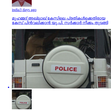
india
3 days ago
മുഹമ്മദ് അഖ്‌ലാഖ് കേസിലെ പ്രതികള്‍ക്കെതിരായ
കേസ് പിന്‍വലിക്കാന്‍ യു.പി. സര്‍ക്കാര്‍ നീക്കം തുടങ്ങി