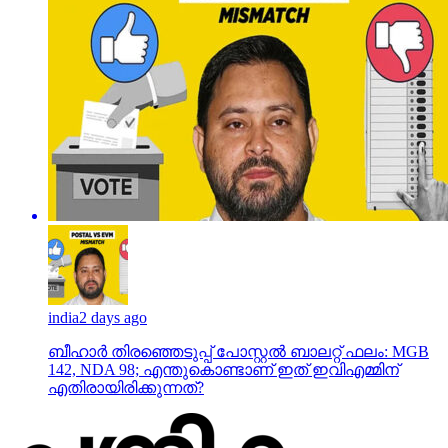
india
2 days ago
ബീഹാർ തിരഞ്ഞെടുപ്പ് പോസ്റ്റൽ ബാലറ്റ് ഫലം: MGB
142, NDA 98; എന്തുകൊണ്ടാണ് ഇത് ഇവിഎമ്മിന്
എതിരായിരിക്കുന്നത്?