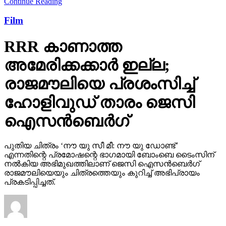
Continue Reading
Film
RRR കാണാത്ത
അമേരിക്കക്കാര്‍ ഇല്ല;
രാജമൗലിയെ പ്രശംസിച്ച്
ഹോളിവുഡ് താരം ജെസി
ഐസന്‍ബെര്‍ഗ്
പുതിയ ചിത്രം ‘നൗ യു സീ മീ: നൗ യു ഡോണ്ട്’
എന്നതിന്റെ പ്രമോഷന്റെ ഭാഗമായി ബോംബെ ടൈംസിന്
നല്‍കിയ അഭിമുഖത്തിലാണ് ജെസി ഐസന്‍ബെര്‍ഗ്
രാജമൗലിയെയും ചിത്രത്തെയും കുറിച്ച് അഭിപ്രായം
പ്രകടിപ്പിച്ചത്.