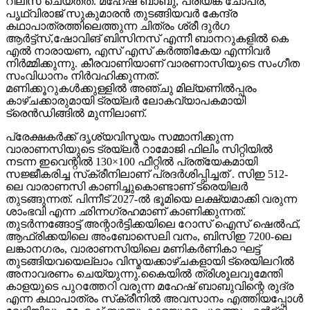
റിലീസ് ചെയ്തത്. മഹേഷ് ബാബു, പ്രിയങ്ക ചോപ്ര,
പൃഥ്വിരാജ് സുകുമാരൻ തുടങ്ങിയവർ കേന്ദ്ര
കഥാപാത്രത്തിലെത്തുന്ന ചിത്രം ശ്രീ ദുർഗ
ആർട്ട്സ്,ഷോവിങ് ബിസിനസ് എന്നീ ബാനറുകളിൽ കെ
എൽ നാരായണ, എസ് എസ് കർത്തികേയ എന്നിവർ
നിർമ്മിക്കുന്നു. കീരവാണിയാണ് വാരണാസിയുടെ സംഗീത
സംവിധാനം നിർവഹിക്കുന്നത്.
മണിക്കൂറുകൾക്കുള്ളിൽ അഞ്ചു മില്യണിൽപ്പരം
കാഴ്ചക്കാരുമായി ട്രയ്ലർ ലോകവ്യാപകമായി
ട്രെൻഡിങ്ങിൽ മുന്നിലാണ്.
പ്രേക്ഷകർക്ക് ദൃശ്യവിസ്മയം സമ്മാനിക്കുന്ന
വാരാണസിയുടെ ട്രയ്ലർ റാമോജി ഫിലിം സിറ്റിയിൽ
നടന്ന ഇവെന്റിൽ 130×100 ഫീറ്റിൽ പ്രത്യേകമായി
സജ്ജീകരിച്ച സ്‌ക്രീനിലാണ് പ്രദർശിപ്പിച്ചത് . സിഇ 512-
ലെ വാരാണസി കാണിച്ചുകൊണ്ടാണ് ട്രെയിലര്‍
തുടങ്ങുന്നത്. പിന്നീട് 2027-ല്‍ ഭൂമിയെ ലക്ഷ്യമാക്കി വരുന്ന
ശാംഭവി എന്ന ഛിന്നഗ്രഹമാണ് കാണിക്കുന്നത്.
തുടര്‍ന്നങ്ങോട്ട് അന്റാര്‍ട്ടിക്കയിലെ റോസ് ഐസ് ഷെല്‍ഫ്,
ആഫ്രിക്കയിലെ അംബോസെലി വനം, ബിസിഇ 7200-ലെ
ലങ്കാനഗരം, വാരാണസിയിലെ മണികര്‍ണികാ ഘട്ട്
തുടങ്ങിയവയെല്ലാം വിസ്മയക്കാഴ്ചകളായി ട്രെയിലറില്‍
അനാവരണം ചെയ്യുന്നു.കൈയില്‍ ത്രിശൂലവുമേന്തി
കാളയുടെ പുറത്തേറി വരുന്ന മഹേഷ് ബാബുവിന്റെ രുദ്ര
എന്ന കഥാപാത്രം സ്‌ക്രീനിൽ അവസാനം എത്തിയപ്പോൾ