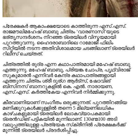
പ്രേക്ഷകര്‍ ആകാംക്ഷയോടെ കാത്തിരുന്ന എസ്.എസ്.
രാജമൗലിമഹേഷ് ബാബു ചിത്രം ‘വാരണാസി’യുടെ
ഭര്തൃസന്ദര്‍ശനം നിറഞ്ഞ ട്രെയിലര്‍ വിസ്മയമായി
പുറത്തുവന്നു. ഹൈദരാബാദിലെ റാമോജി ഫിലിം
സിറ്റിയില്‍ നടന്ന അതിവിശാലമായ ചടങ്ങിലാണ് ട്രെയിലര്‍
റിലീസ് ചെയ്തത്.
ചിത്രത്തില്‍ രുദ്ര എന്ന കഥാപാത്രമായി മഹേഷ് ബാബു
എത്തുന്നു. മഹേഷ് ബാബു, പ്രിയങ്ക ചോപ്ര, പൃഥ്വിരാജ്
സുകുമാരന്‍ എന്നിവര്‍ കേന്ദ്ര കഥാപാത്രങ്ങളായി
എത്തുന്ന ചിത്രം ശ്രീ ദുര്ഗ ആര്‍ട്‌സ്, ഷോവിങ്
ബിസിനസ് ബാനറുകളില്‍ കെ. എല്‍. നാരായണ,
എസ്.എസ്. കര്‍ത്തികേയ എന്നിവര്‍ നിര്‍മ്മിക്കുന്നു.
കീരവാണിയാണ് സംഗീതം ഒരുക്കുന്നത്. പുറത്തിറങ്ങിയ
മണിക്കൂറുകള്‍ക്കുള്ളില്‍ തന്നെ 5 മില്യണിലധികം
കാഴ്ചകളുമായി ട്രെയിലര്‍ ലോകവ്യാപകമായി
ട്രെന്‍ഡിങ് പട്ടികയില്‍ മുന്നിലാണ്. 130ണ്മ100 അടി
വലുപ്പത്തിലുള്ള പ്രത്യേക സ്‌ക്രീനില്‍ പ്രേക്ഷകര്‍ക്ക്
മുന്നില്‍ ട്രെയിലര്‍ പ്രദര്‍ശിപ്പിച്ചു.