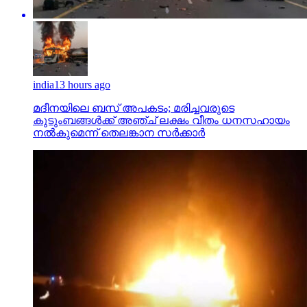
india
13 hours ago
മദീനയിലെ ബസ് അപകടം; മരിച്ചവരുടെ
കുടുംബങ്ങള്‍ക്ക് അഞ്ച് ലക്ഷം വീതം ധനസഹായം
നല്‍കുമെന്ന് തെലങ്കാന സര്‍ക്കാര്‍