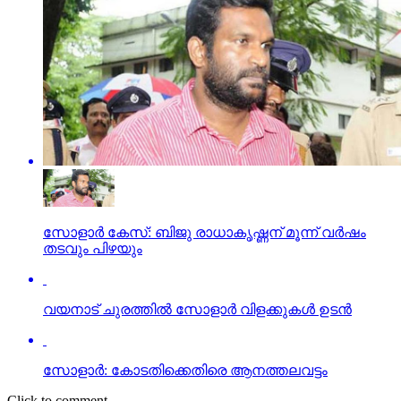
സോളാര്‍ കേസ്: ബിജു രാധാകൃഷ്ണന് മൂന്ന് വര്‍ഷം
തടവും പിഴയും
വയനാട് ചുരത്തില്‍ സോളാര്‍ വിളക്കുകള്‍ ഉടന്‍
സോളാര്‍: കോടതിക്കെതിരെ ആനത്തലവട്ടം
Click to comment