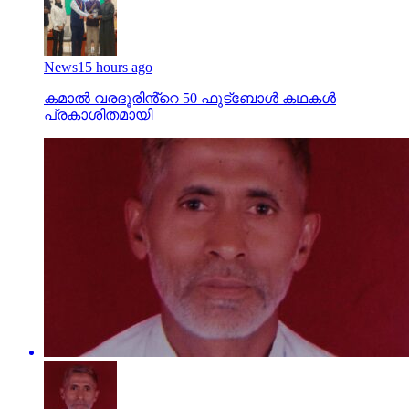
News
15 hours ago
കമാൽ വരദൂരിൻ്റെ 50 ഫുട്ബോൾ കഥകൾ
പ്രകാശിതമായി