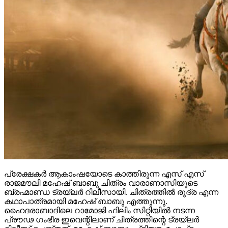
പ്രേക്ഷകർ ആകാംഷയോടെ കാത്തിരുന്ന എസ് എസ്
രാജമൗലി മഹേഷ് ബാബു ചിത്രം വാരാണാസിയുടെ
ബ്രഹ്മാണ്ഡ ട്രയ്ലർ റിലീസായി. ചിത്രത്തിൽ രുദ്ര എന്ന
കഥാപാത്രമായി മഹേഷ് ബാബു എത്തുന്നു.
ഹൈദരാബാദിലെ റാമോജി ഫിലിം സിറ്റിയിൽ നടന്ന
പ്രൗഢ ഗംഭീര ഇവെന്റിലാണ് ചിത്രത്തിന്റെ ട്രയ്ലർ