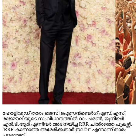
ഹോളിവുഡ് താരം ജെസി ഐസന്‍ബെര്‍ഗ് എസ്.എസ്.
രാജമൗലിയുടെ സംവിധാനത്തില്‍ റാം ചരണ്‍, ജൂനിയര്‍
എന്‍.ടി.ആര്‍ എന്നിവര്‍ അഭിനയിച്ച RRR ചിത്രത്തെ പുകഴ്ത്തി.
‘RRR കാണാത്ത അമേരിക്കക്കാര്‍ ഇല്ല” എന്നാണ് താരം
പറഞ്ഞത്.