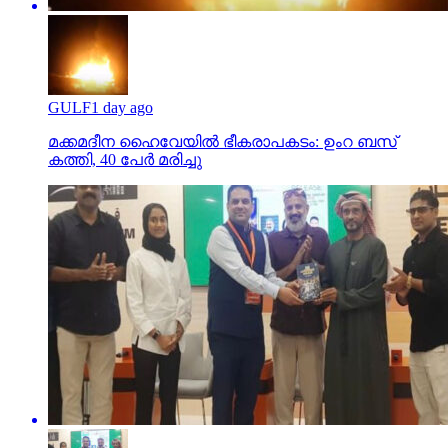
GULF
1 day ago
മക്കമദീന ഹൈവേയില്‍ ഭീകരാപകടം: ഉംറ ബസ്
കത്തി, 40 പേര്‍ മരിച്ചു