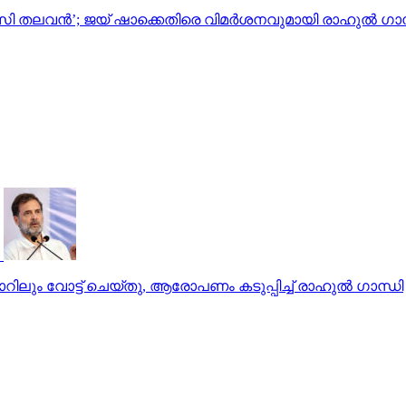
സി തലവൻ’; ജയ് ഷാക്കെതിരെ വിമർശനവുമായി രാഹുൽ ഗാന
റിലും വോട്ട് ചെയ്തു, ആരോപണം കടുപ്പിച്ച് രാഹുല്‍ ഗാന്ധി