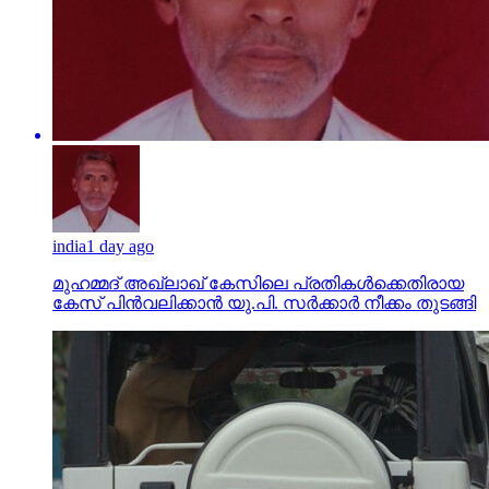
india
1 day ago
മുഹമ്മദ് അഖ്‌ലാഖ് കേസിലെ പ്രതികള്‍ക്കെതിരായ
കേസ് പിന്‍വലിക്കാന്‍ യു.പി. സര്‍ക്കാര്‍ നീക്കം തുടങ്ങി