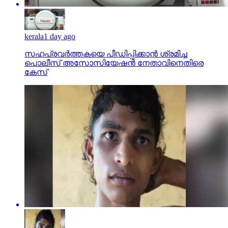
kerala
1 day ago
സഹപ്രവര്‍ത്തകയെ പീഡിപ്പിക്കാന്‍ ശ്രമിച്ച
പൊലീസ് അസോസിയേഷന്‍ നേതാവിനെതിരെ
കേസ്