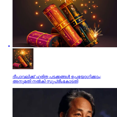
ദീപാവലിക്ക് ഹരിത പടക്കങ്ങൾ ഉപയോഗിക്കാം;
അനുമതി നൽകി സുപ്രീംകോടതി