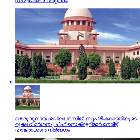
ഡി.എം.കെ നേതൃത്വം
തെരുവുനായ ശല്യക്കേസില്‍ സുപ്രീംകോടതിയുടെ
രൂക്ഷ വിമര്‍ശനം; ചീഫ് സെക്രട്ടറിമാര്‍ നേരിട്ട്
ഹാജരാക്കാന്‍ നിര്‍ദേശം