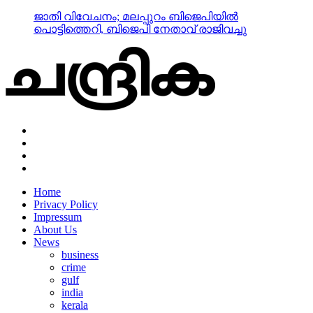
ജാതി വിവേചനം; മലപ്പുറം ബിജെപിയില്‍
പൊട്ടിത്തെറി, ബിജെപി നേതാവ് രാജിവച്ചു
Home
Privacy Policy
Impressum
About Us
News
business
crime
gulf
india
kerala