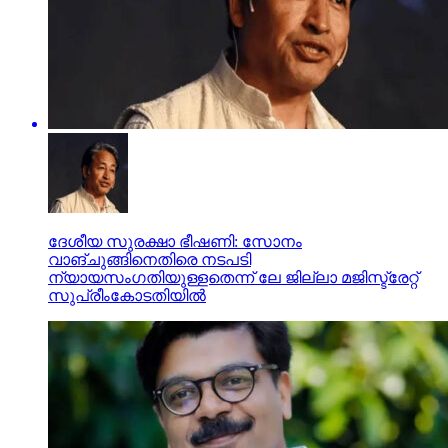
ദേശീയ സുരക്ഷാ ഭീഷണി: സോനം
വാങ്ചുങ്ങിനെതിരെ നടപടി
ന്യായസംഗതിയുള്ളതെന്ന് ലേ ജില്ലാ മജിസ്ട്രേറ്റ്
സുപ്രീംകോടതിയില്‍