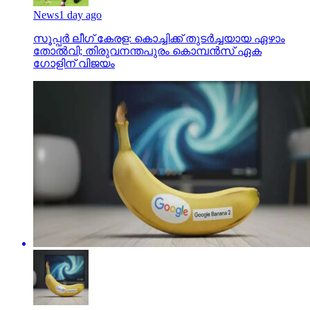
News
1 day ago
സൂപ്പര്‍ ലീഗ് കേരള: കൊച്ചിക്ക് തുടര്‍ച്ചയായ ഏഴാം
തോല്‍വി; തിരുവനന്തപുരം കൊമ്പന്‍സ് ഏക
ഗോളിന് വിജയം