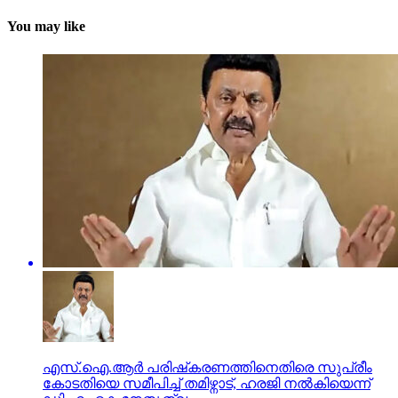
You may like
എസ്.ഐ.ആർ പരിഷ്‍കരണത്തിനെതിരെ സുപ്രീം
കോടതിയെ സമീപിച്ച് തമിഴ്നാട്, ഹരജി നൽകിയെന്ന്