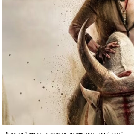
പ്രേക്ഷകര്‍ ആകാംക്ഷയോടെ കാത്തിരുന്ന എസ്.എസ്.