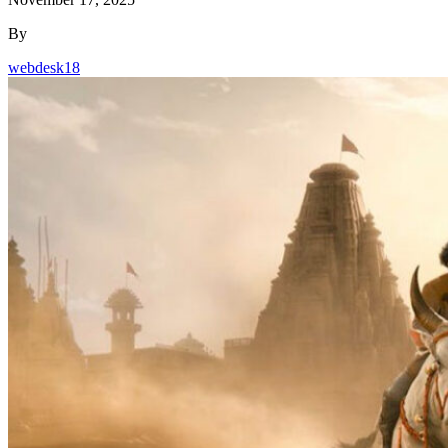
By
webdesk18