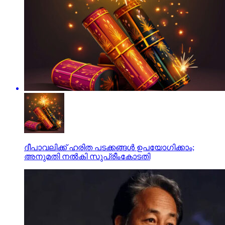
ദീപാവലിക്ക് ഹരിത പടക്കങ്ങൾ ഉപയോഗിക്കാം;
അനുമതി നൽകി സുപ്രീംകോടതി