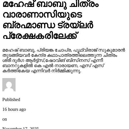
മഹേഷ് ബാബു ചിത്രം
വാരാണാസിയുടെ
ബ്രഹ്മാണ്ഡ ട്രയ്ലർ
പ്രേക്ഷകരിലേക്ക്
മഹേഷ് ബാബു, പ്രിയങ്ക ചോപ്ര, പൃഥ്വിരാജ് സുകുമാരൻ
തുടങ്ങിയവർ കേന്ദ്ര കഥാപാത്രത്തിലെത്തുന്ന ചിത്രം
ശ്രീ ദുർഗ ആർട്ട്സ്,ഷോവിങ് ബിസിനസ് എന്നീ
ബാനറുകളിൽ കെ എൽ നാരായണ, എസ് എസ്
കർത്തികേയ എന്നിവർ നിർമ്മിക്കുന്നു.
Published
16 hours ago
on
November 17, 2025