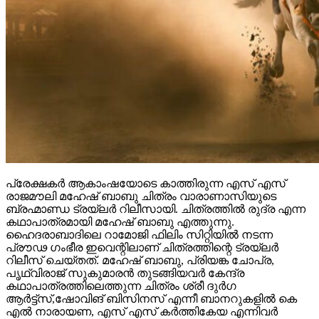
പ്രേക്ഷകർ ആകാംഷയോടെ കാത്തിരുന്ന എസ് എസ്
രാജമൗലി മഹേഷ് ബാബു ചിത്രം വാരാണാസിയുടെ
ബ്രഹ്മാണ്ഡ ട്രയ്ലർ റിലീസായി. ചിത്രത്തിൽ രുദ്ര എന്ന
കഥാപാത്രമായി മഹേഷ് ബാബു എത്തുന്നു.
ഹൈദരാബാദിലെ റാമോജി ഫിലിം സിറ്റിയിൽ നടന്ന
പ്രൗഢ ഗംഭീര ഇവെന്റിലാണ് ചിത്രത്തിന്റെ ട്രയ്ലർ
റിലീസ് ചെയ്തത്. മഹേഷ് ബാബു, പ്രിയങ്ക ചോപ്ര,
പൃഥ്വിരാജ് സുകുമാരൻ തുടങ്ങിയവർ കേന്ദ്ര
കഥാപാത്രത്തിലെത്തുന്ന ചിത്രം ശ്രീ ദുർഗ
ആർട്ട്സ്,ഷോവിങ് ബിസിനസ് എന്നീ ബാനറുകളിൽ കെ
എൽ നാരായണ, എസ് എസ് കർത്തികേയ എന്നിവർ