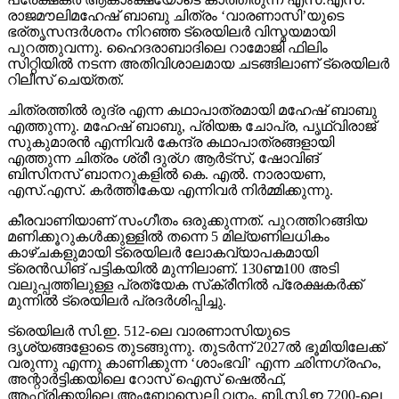
രാജമൗലിമഹേഷ് ബാബു ചിത്രം ‘വാരണാസി’യുടെ
ഭര്തൃസന്ദര്‍ശനം നിറഞ്ഞ ട്രെയിലര്‍ വിസ്മയമായി
പുറത്തുവന്നു. ഹൈദരാബാദിലെ റാമോജി ഫിലിം
സിറ്റിയില്‍ നടന്ന അതിവിശാലമായ ചടങ്ങിലാണ് ട്രെയിലര്‍
റിലീസ് ചെയ്തത്.
ചിത്രത്തില്‍ രുദ്ര എന്ന കഥാപാത്രമായി മഹേഷ് ബാബു
എത്തുന്നു. മഹേഷ് ബാബു, പ്രിയങ്ക ചോപ്ര, പൃഥ്വിരാജ്
സുകുമാരന്‍ എന്നിവര്‍ കേന്ദ്ര കഥാപാത്രങ്ങളായി
എത്തുന്ന ചിത്രം ശ്രീ ദുര്ഗ ആര്‍ട്‌സ്, ഷോവിങ്
ബിസിനസ് ബാനറുകളില്‍ കെ. എല്‍. നാരായണ,
എസ്.എസ്. കര്‍ത്തികേയ എന്നിവര്‍ നിര്‍മ്മിക്കുന്നു.
കീരവാണിയാണ് സംഗീതം ഒരുക്കുന്നത്. പുറത്തിറങ്ങിയ
മണിക്കൂറുകള്‍ക്കുള്ളില്‍ തന്നെ 5 മില്യണിലധികം
കാഴ്ചകളുമായി ട്രെയിലര്‍ ലോകവ്യാപകമായി
ട്രെന്‍ഡിങ് പട്ടികയില്‍ മുന്നിലാണ്. 130ണ്മ100 അടി
വലുപ്പത്തിലുള്ള പ്രത്യേക സ്‌ക്രീനില്‍ പ്രേക്ഷകര്‍ക്ക്
മുന്നില്‍ ട്രെയിലര്‍ പ്രദര്‍ശിപ്പിച്ചു.
ട്രെയിലര്‍ സി.ഇ. 512-ലെ വാരണാസിയുടെ
ദൃശ്യങ്ങളോടെ തുടങ്ങുന്നു. തുടര്‍ന്ന് 2027ല്‍ ഭൂമിയിലേക്ക്
വരുന്നു എന്നു കാണിക്കുന്ന ‘ശാംഭവി’ എന്ന ഛിന്നഗ്രഹം,
അന്റാര്‍ട്ടിക്കയിലെ റോസ് ഐസ് ഷെല്‍ഫ്,
ആഫ്രിക്കയിലെ അംബോസെലി വനം, ബി.സി.ഇ 7200-ലെ