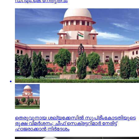
ഡി.എം.കെ നേതൃത്വം
തെരുവുനായ ശല്യക്കേസില്‍ സുപ്രീംകോടതിയുടെ
രൂക്ഷ വിമര്‍ശനം; ചീഫ് സെക്രട്ടറിമാര്‍ നേരിട്ട്
ഹാജരാക്കാന്‍ നിര്‍ദേശം