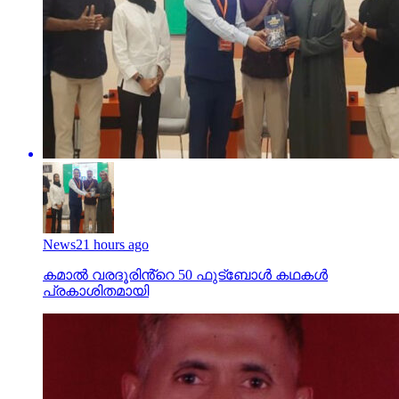
News
21 hours ago
കമാൽ വരദൂരിൻ്റെ 50 ഫുട്ബോൾ കഥകൾ
പ്രകാശിതമായി