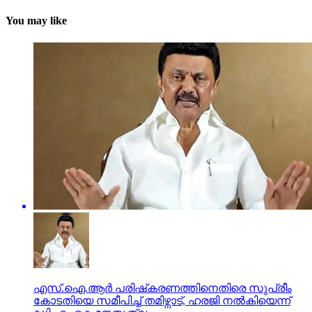
You may like
എസ്.ഐ.ആർ പരിഷ്‍കരണത്തിനെതിരെ സുപ്രീം
കോടതിയെ സമീപിച്ച് തമിഴ്നാട്, ഹരജി നൽകിയെന്ന്