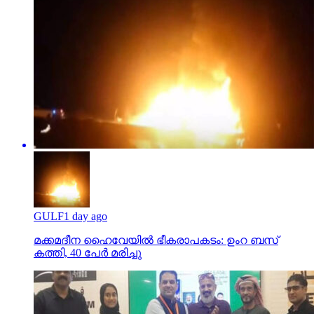
GULF
1 day ago
മക്കമദീന ഹൈവേയില്‍ ഭീകരാപകടം: ഉംറ ബസ്
കത്തി, 40 പേര്‍ മരിച്ചു