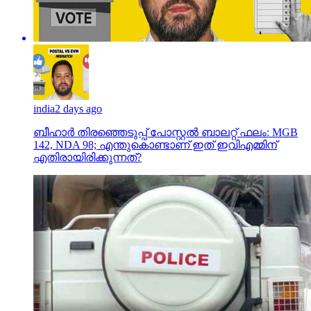
india
2 days ago
ബീഹാർ തിരഞ്ഞെടുപ്പ് പോസ്റ്റൽ ബാലറ്റ് ഫലം: MGB
142, NDA 98; എന്തുകൊണ്ടാണ് ഇത് ഇവിഎമ്മിന്
എതിരായിരിക്കുന്നത്?