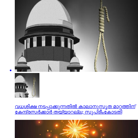
വധശിക്ഷ നടപ്പാക്കുന്നതില്‍ കാലാനുസൃത മാറ്റത്തിന്
കേന്ദ്രസര്‍ക്കാര്‍ തയ്യാറല്ല; സുപ്രീംകോടതി