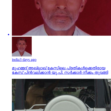
india
3 days ago
മുഹമ്മദ് അഖ്‌ലാഖ് കേസിലെ പ്രതികള്‍ക്കെതിരായ
കേസ് പിന്‍വലിക്കാന്‍ യു.പി. സര്‍ക്കാര്‍ നീക്കം തുടങ്ങി