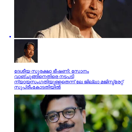
ദേശീയ സുരക്ഷാ ഭീഷണി: സോനം
വാങ്ചുങ്ങിനെതിരെ നടപടി
ന്യായസംഗതിയുള്ളതെന്ന് ലേ ജില്ലാ മജിസ്ട്രേറ്റ്
സുപ്രീംകോടതിയില്‍