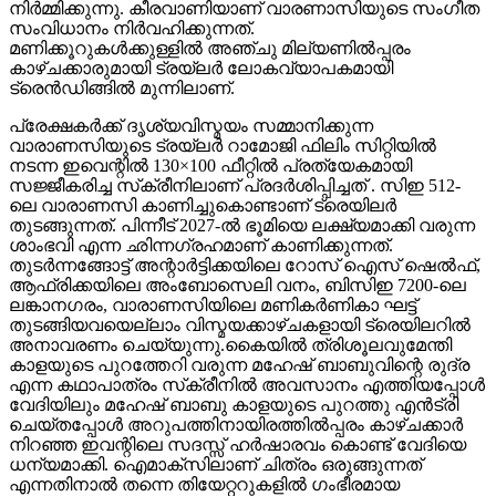
നിർമ്മിക്കുന്നു. കീരവാണിയാണ് വാരണാസിയുടെ സംഗീത
സംവിധാനം നിർവഹിക്കുന്നത്.
മണിക്കൂറുകൾക്കുള്ളിൽ അഞ്ചു മില്യണിൽപ്പരം
കാഴ്ചക്കാരുമായി ട്രയ്ലർ ലോകവ്യാപകമായി
ട്രെൻഡിങ്ങിൽ മുന്നിലാണ്.
പ്രേക്ഷകർക്ക് ദൃശ്യവിസ്മയം സമ്മാനിക്കുന്ന
വാരാണസിയുടെ ട്രയ്ലർ റാമോജി ഫിലിം സിറ്റിയിൽ
നടന്ന ഇവെന്റിൽ 130×100 ഫീറ്റിൽ പ്രത്യേകമായി
സജ്ജീകരിച്ച സ്‌ക്രീനിലാണ് പ്രദർശിപ്പിച്ചത് . സിഇ 512-
ലെ വാരാണസി കാണിച്ചുകൊണ്ടാണ് ട്രെയിലര്‍
തുടങ്ങുന്നത്. പിന്നീട് 2027-ല്‍ ഭൂമിയെ ലക്ഷ്യമാക്കി വരുന്ന
ശാംഭവി എന്ന ഛിന്നഗ്രഹമാണ് കാണിക്കുന്നത്.
തുടര്‍ന്നങ്ങോട്ട് അന്റാര്‍ട്ടിക്കയിലെ റോസ് ഐസ് ഷെല്‍ഫ്,
ആഫ്രിക്കയിലെ അംബോസെലി വനം, ബിസിഇ 7200-ലെ
ലങ്കാനഗരം, വാരാണസിയിലെ മണികര്‍ണികാ ഘട്ട്
തുടങ്ങിയവയെല്ലാം വിസ്മയക്കാഴ്ചകളായി ട്രെയിലറില്‍
അനാവരണം ചെയ്യുന്നു.കൈയില്‍ ത്രിശൂലവുമേന്തി
കാളയുടെ പുറത്തേറി വരുന്ന മഹേഷ് ബാബുവിന്റെ രുദ്ര
എന്ന കഥാപാത്രം സ്‌ക്രീനിൽ അവസാനം എത്തിയപ്പോൾ
വേദിയിലും മഹേഷ് ബാബു കാളയുടെ പുറത്തു എൻട്രി
ചെയ്തപ്പോൾ അറുപത്തിനായിരത്തിൽപ്പരം കാഴ്ചക്കാർ
നിറഞ്ഞ ഇവന്റിലെ സദസ്സ് ഹർഷാരവം കൊണ്ട് വേദിയെ
ധന്യമാക്കി. ഐമാക്‌സിലാണ് ചിത്രം ഒരുങ്ങുന്നത്
എന്നതിനാല്‍ തന്നെ തിയേറ്ററുകളില്‍ ഗംഭീരമായ