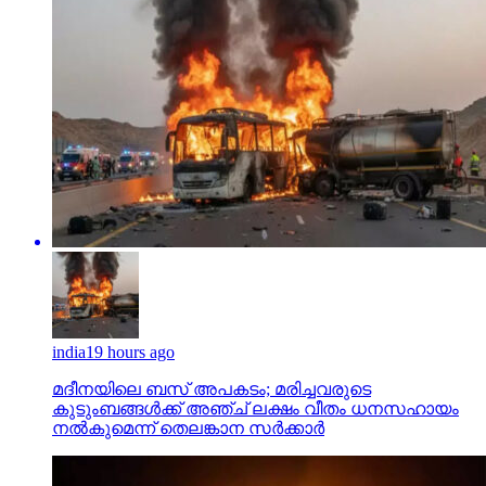
india
19 hours ago
മദീനയിലെ ബസ് അപകടം; മരിച്ചവരുടെ
കുടുംബങ്ങള്‍ക്ക് അഞ്ച് ലക്ഷം വീതം ധനസഹായം
നല്‍കുമെന്ന് തെലങ്കാന സര്‍ക്കാര്‍