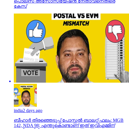
പൊലീസ് അസോസിയേഷന്‍ നേതാവിനെതിരെ
കേസ്
india
2 days ago
ബീഹാർ തിരഞ്ഞെടുപ്പ് പോസ്റ്റൽ ബാലറ്റ് ഫലം: MGB
142, NDA 98; എന്തുകൊണ്ടാണ് ഇത് ഇവിഎമ്മിന്