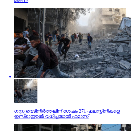
മരണം
ഗസ്സ വെടിനിര്‍ത്തലിന് ശേഷം 271 ഫലസ്തീനികളെ
ഇസ്രാഈല്‍ വധിച്ചതായി ഹമാസ്