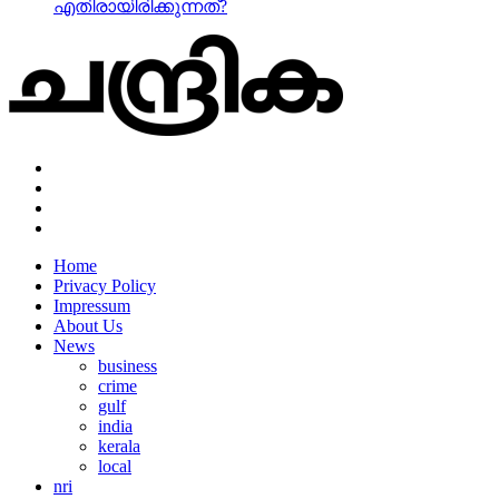
എതിരായിരിക്കുന്നത്?
Home
Privacy Policy
Impressum
About Us
News
business
crime
gulf
india
kerala
local
nri