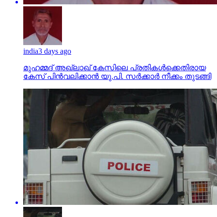
india
3 days ago
മുഹമ്മദ് അഖ്‌ലാഖ് കേസിലെ പ്രതികള്‍ക്കെതിരായ
കേസ് പിന്‍വലിക്കാന്‍ യു.പി. സര്‍ക്കാര്‍ നീക്കം തുടങ്ങി