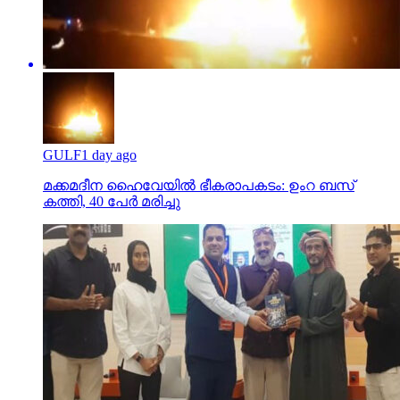
GULF
1 day ago
മക്കമദീന ഹൈവേയില്‍ ഭീകരാപകടം: ഉംറ ബസ്
കത്തി, 40 പേര്‍ മരിച്ചു