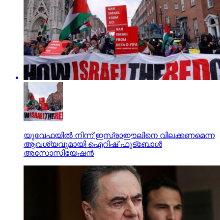
യുവേഫയില്‍ നിന്ന് ഇസ്രാഈലിനെ വിലക്കണമെന്ന
ആവശ്യവുമായി ഐറിഷ് ഫുട്‌ബോള്‍
അസോസിയേഷന്‍