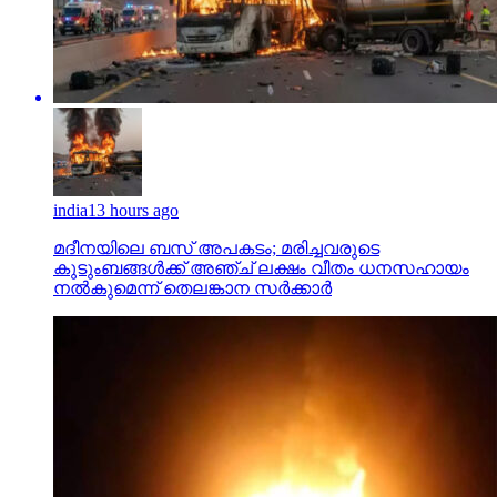
india
13 hours ago
മദീനയിലെ ബസ് അപകടം; മരിച്ചവരുടെ
കുടുംബങ്ങള്‍ക്ക് അഞ്ച് ലക്ഷം വീതം ധനസഹായം
നല്‍കുമെന്ന് തെലങ്കാന സര്‍ക്കാര്‍