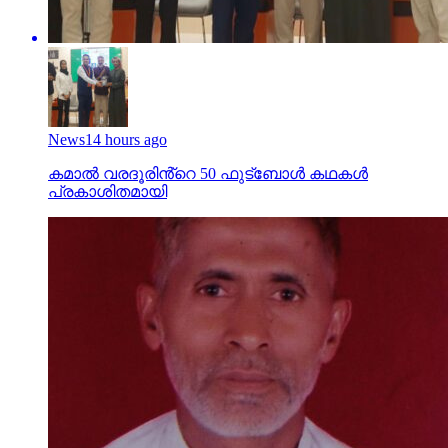
News
14 hours ago
കമാൽ വരദൂരിൻ്റെ 50 ഫുട്ബോൾ കഥകൾ
പ്രകാശിതമായി