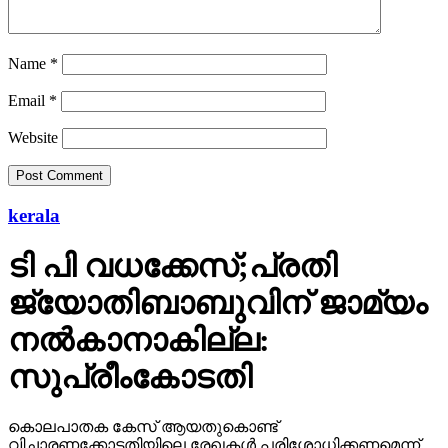
Name
*
Email
*
Website
kerala
ടി പി വധക്കേസ്;പ്രതി
ജ്യോതിബാബുവിന് ജാമ്യം
നല്‍കാനാകില്ല:
സുപ്രീംകോടതി
കൊലപാതക കേസ് ആയതുകൊണ്ട്
വിചാരണക്കോടതിയിലെ രേഖകള്‍ പരിശോധിക്കണമെന്ന്