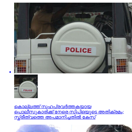
കൊല്ലത്ത് സഹപ്രവര്‍ത്തകയായ
പൊലീസുകാരിക്ക് നേരെ സിപിഒയുടെ അതിക്രമം;
സ്ത്രീത്വത്തെ അപമാനിച്ചതില്‍ കേസ്