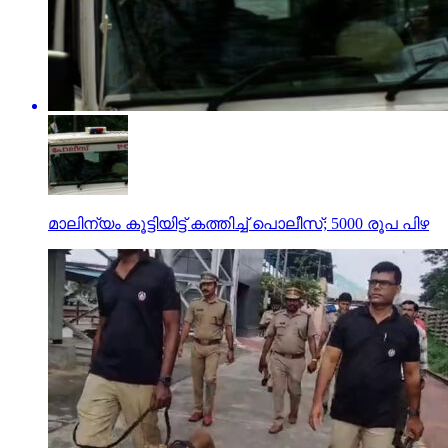
മാലിന്യം കൂട്ടിയിട്ട് കത്തിച്ച് പൊലീസ്; 5000 രൂപ പിഴ