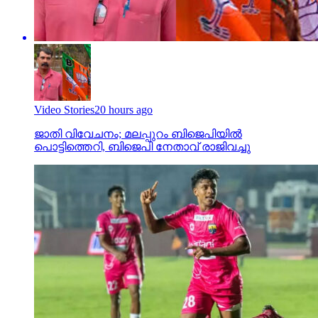
Video Stories
20 hours ago
ജാതി വിവേചനം; മലപ്പുറം ബിജെപിയില്‍
പൊട്ടിത്തെറി, ബിജെപി നേതാവ് രാജിവച്ചു