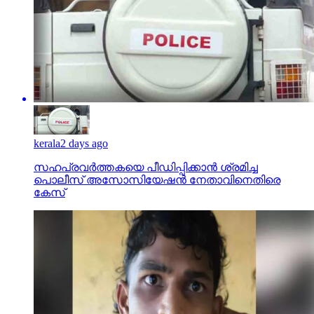
kerala
2 days ago
സഹപ്രവര്‍ത്തകയെ പീഡിപ്പിക്കാന്‍ ശ്രമിച്ച
പൊലീസ് അസോസിയേഷന്‍ നേതാവിനെതിരെ
കേസ്