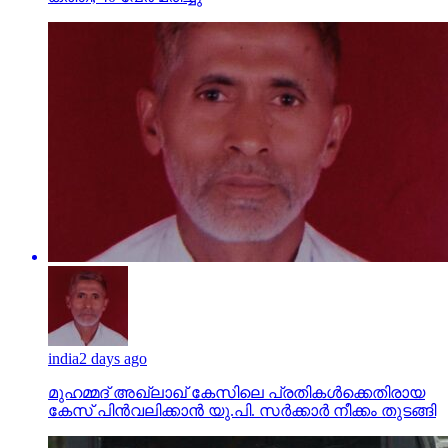
india
2 days ago
മുഹമ്മദ് അഖ്‌ലാഖ് കേസിലെ പ്രതികള്‍ക്കെതിരായ
കേസ് പിന്‍വലിക്കാന്‍ യു.പി. സര്‍ക്കാര്‍ നീക്കം തുടങ്ങി