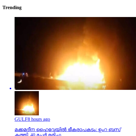
Trending
GULF
8 hours ago
മക്കമദീന ഹൈവേയില്‍ ഭീകരാപകടം: ഉംറ ബസ്
കത്തി, 40 പേര്‍ മരിച്ചു