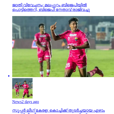
ജാതി വിവേചനം; മലപ്പുറം ബിജെപിയില്‍
പൊട്ടിത്തെറി, ബിജെപി നേതാവ് രാജിവച്ചു
News
2 days ago
സൂപ്പര്‍ ലീഗ് കേരള: കൊച്ചിക്ക് തുടര്‍ച്ചയായ ഏഴാം