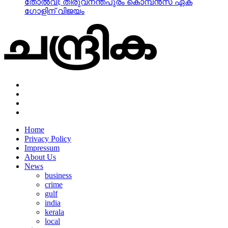
തോല്‍വി; തിരുവനന്തപുരം കൊമ്പന്‍സ് ഏക
ഗോളിന് വിജയം
Home
Privacy Policy
Impressum
About Us
News
business
crime
gulf
india
kerala
local