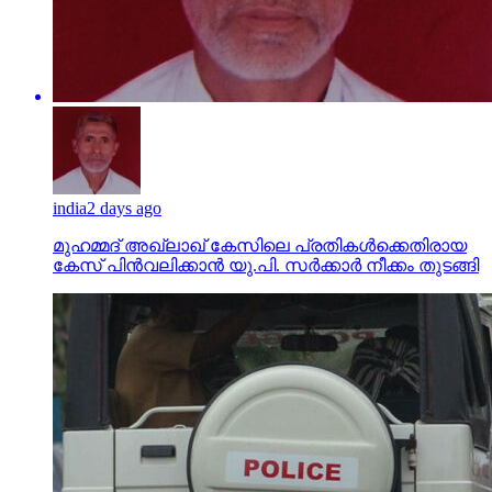
india
2 days ago
മുഹമ്മദ് അഖ്‌ലാഖ് കേസിലെ പ്രതികള്‍ക്കെതിരായ
കേസ് പിന്‍വലിക്കാന്‍ യു.പി. സര്‍ക്കാര്‍ നീക്കം തുടങ്ങി