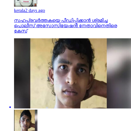
kerala
2 days ago
സഹപ്രവര്‍ത്തകയെ പീഡിപ്പിക്കാന്‍ ശ്രമിച്ച
പൊലീസ് അസോസിയേഷന്‍ നേതാവിനെതിരെ
കേസ്