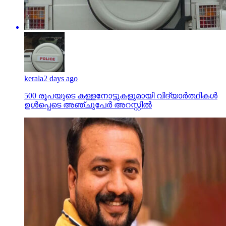
kerala
2 days ago
500 രൂപയുടെ കള്ളനോട്ടുകളുമായി വിദ്യാര്‍ത്ഥികള്‍
ഉള്‍പ്പെടെ അഞ്ചുപേര്‍ അറസ്റ്റില്‍