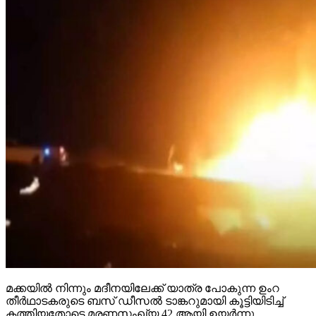
മക്കയില്‍ നിന്നും മദീനയിലേക്ക് യാത്ര പോകുന്ന ഉംറ
തീര്‍ഥാടകരുടെ ബസ് ഡീസല്‍ ടാങ്കറുമായി കൂട്ടിയിടിച്ച്
കത്തിയതോടെ മരണസംഖ്യ 42 ആയി ഉയര്‍ന്നു.