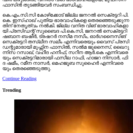
ഫാ​സി​ൻ തു​ട​ങ്ങി​യ​വ​ർ സം​ബ​ന്ധി​ച്ചു.
കെ.​എം.​സി.​സി കോ​ഴി​ക്കോ​ട് ജി​ല്ല ജ​ന​റ​ൽ സെ​ക്ര​ട്ട​റി പി.​
കെ. ഇ​സ്ഹാ​ഖ് പു​തി​യ ഭാ​ര​വാ​ഹി​ക​ളെ തെ​ര​ഞ്ഞെ​ടു​ക്കു​ന്ന​
തി​ന് നേ​തൃ​ത്വം ന​ൽ​കി. ജി​ല്ല വ​നി​ത വി​ങ് ഭാ​ര​വാ​ഹി​ക​ളാ​
യി പ്ര​സി​ഡ​ന്റ് സു​ബൈ​ദ പി.​കെ.​സി, ജ​ന​റ​ൽ സെ​ക്ര​ട്ട​റി
ഷ​ബാ​ന ബ​ഷീ​ർ, ട്ര​ഷ​റ​ർ ന​സീ​മ ന​സീം, ഓ​ർ​ഗ​നൈ​സി​ങ്
സെ​ക്ര​ട്ട​റി ത​സ്‌​ലീ​ന സ​ലീം എ​ന്നി​വ​രെ​യും വൈ​സ് പ്ര​സി​
ഡ​ന്റു​മാ​രാ​യി മു​ഫ്സി​ന ഫാ​സി​ൽ, സ​ൽ​മ ജു​നൈ​സ്, ഖൈ​റു​
ന്നി​സ റ​സാ​ഖ്‌, വ​ഹീ​ദ ഹ​നീ​ഫ്, സ​റീ​ന ആ​ർ.​കെ എ​ന്നി​വ​രെ​
യും സെ​ക്ര​ട്ട​റി​മാ​രാ​യി ഫ​സീ​ല റാ​ഫി, ഹാ​ജ​റ നി​സാ​ർ, ഫി​
ദ ഷ​മീം, റ​മീ​ന നാ​സ​ർ, മെ​ഹ​ജൂ​ബ സു​ഹൈ​ർ എ​ന്നി​വ​രെ​
യും തെ​ര​ഞ്ഞെ​ടു​ത്തു.
Continue Reading
Trending