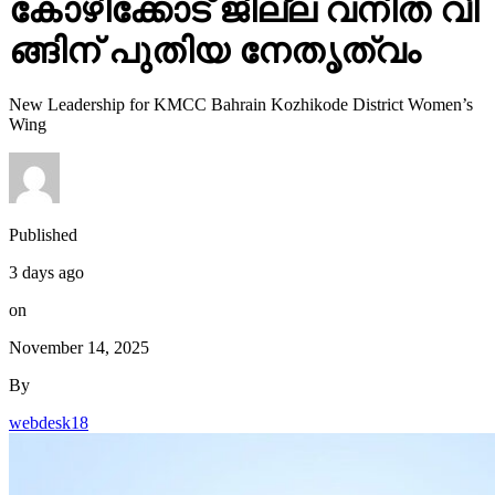
കോ​ഴി​ക്കോ​ട് ജി​ല്ല വ​നി​ത വി​
ങ്ങി​ന് പു​തി​യ നേ​തൃ​ത്വം
New Leadership for KMCC Bahrain Kozhikode District Women’s
Wing
Published
3 days ago
on
November 14, 2025
By
webdesk18