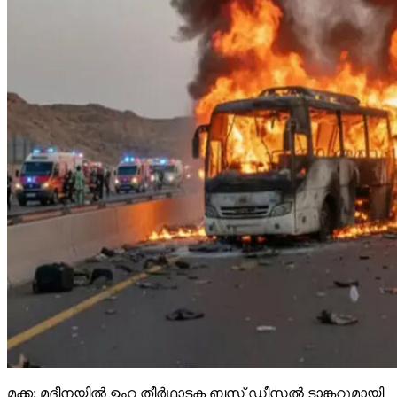
മക്ക: മദീനയില്‍ ഉംറ തീര്‍ഥാടക ബസ് ഡീസല്‍ ടാങ്കറുമായി