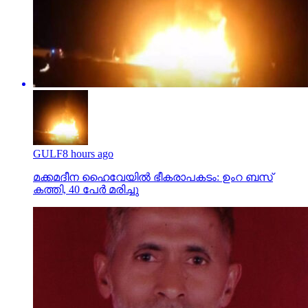
GULF
8 hours ago
മക്കമദീന ഹൈവേയില്‍ ഭീകരാപകടം: ഉംറ ബസ്
കത്തി, 40 പേര്‍ മരിച്ചു