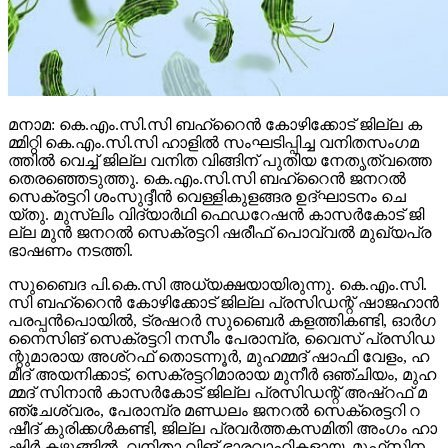
മ​നാ​മ: കെ.​എം.​സി.​സി ബ​ഹ്‌​റൈ​ൻ കോ​ഴി​ക്കോ​ട് ജി​ല്ല ക​
മ്മി​റ്റി കെ.​എം.​സി.​സി ഹാ​ളി​ൽ സം​ഘ​ടി​പ്പി​ച്ച വ​നി​ത​സം​ഗ​മ​
ത്തി​ൽ വെ​ച്ച് ജി​ല്ല വ​നി​ത വി​ങ്ങി​ന് പു​തി​യ നേ​തൃ​ത്വ​ത്തെ
തെ​ര​ഞ്ഞെ​ടു​ത്തു. കെ.​എം.​സി.​സി ബ​ഹ്‌​റൈ​ൻ ജ​ന​റ​ൽ
സെ​ക്ര​ട്ട​റി ശം​സു​ദ്ദീ​ൻ വെ​ള്ളി​കു​ള​ങ്ങ​ര ഉ​ദ്ഘാ​ട​നം ചെ​
യ്തു. മു​സ്‍ലിം വി​ദ്യാ​ർ​ഥി ഫെ​ഡ​റേ​ഷ​ൻ കാ​സ​ർ​കോ​ട് ജി​
ല്ല മു​ൻ ജ​ന​റ​ൽ സെ​ക്ര​ട്ട​റി ഷ​രീ​ഫ് പൊ​വ്വ​ൽ മു​ഖ്യ​പ്ര​
ഭാ​ഷ​ണം ന​ട​ത്തി.
സു​ബൈ​ദ പി.​കെ.​സി അ​ധ്യ​ക്ഷ​യാ​യി​രു​ന്നു. കെ.​എം.​സി.​
സി ബ​ഹ്‌​റൈ​ൻ കോ​ഴി​ക്കോ​ട് ജി​ല്ല പ്ര​സി​ഡ​ന്റ് ഷാ​ജ​ഹാ​ൻ
പ​ര​പ്പ​ൻ​പൊ​യി​ൽ, ട്ര​ഷ​റ​ർ സു​ബൈ​ർ ക​ള​ത്തി​ക​ണ്ടി, ഓ​ർ​ഗ​
നൈ​സി​ങ് സെ​ക്ര​ട്ട​റി ന​സീം പേ​രാ​മ്പ്ര, വൈ​സ് പ്ര​സി​ഡ​
ന്റു​മാ​രാ​യ അ​ശ്റ​ഫ് തൊ​ട​ന്നൂ​ർ, മു​ഹ​മ്മ​ദ്‌ ഷാ​ഫി വേ​ളം, ഹ​
മീ​ദ് അ​യ​നി​ക്കാ​ട്, സെ​ക്ര​ട്ട​റി​മാ​രാ​യ മു​നീ​ർ ഒ​ഞ്ചി​യം, മു​ഹ​
മ്മ​ദ്‌ സി​നാ​ൻ കാ​സ​ർ​കോ​ട് ജി​ല്ല പ്ര​സി​ഡ​ന്റ് അ​ഷ്‌​റ​ഫ് മ​
ഞ്ചേ​ശ്വ​രം, പേ​രാ​മ്പ്ര മ​ണ്ഡ​ലം ജ​ന​റ​ൽ സെ​ക്രെ​ട്ട​റി റ​
ഷീ​ദ് കു​രി​ക്ക​ൾ​ക​ണ്ടി, ജി​ല്ല പ്ര​വ​ർ​ത്ത​ക​സ​മി​തി അം​ഗം ഹാ​
ഷി​ർ ക​ഴു​ങ്ങി​ൽ, വ​നി​താ വി​ങ് ഭാ​ര​വാ​ഹി​ക​ളാ​യ, മു​ഫ്‌​സി​ന