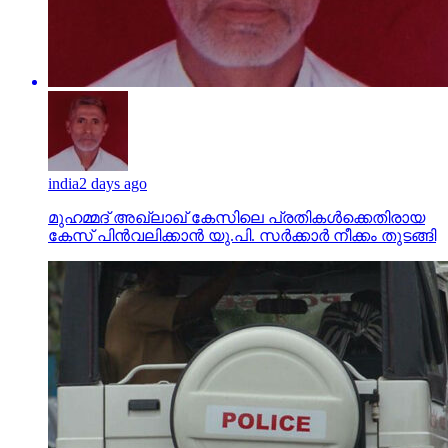
india
2 days ago
മുഹമ്മദ് അഖ്‌ലാഖ് കേസിലെ പ്രതികള്‍ക്കെതിരായ
കേസ് പിന്‍വലിക്കാന്‍ യു.പി. സര്‍ക്കാര്‍ നീക്കം തുടങ്ങി