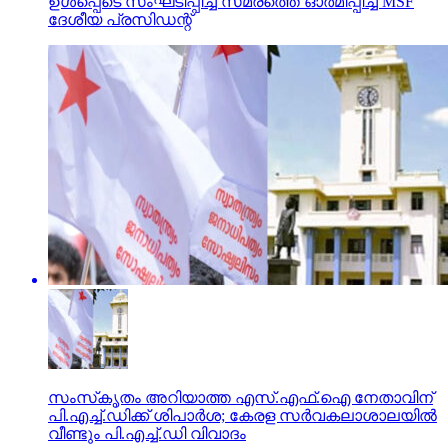
ഉള്‍പ്പെടെ സംഘടിപ്പിച്ച സമരത്തെ ഓര്‍മിപ്പിച്ച് MSF
ദേശീയ പ്രസിഡന്റ്
സംസ്‌കൃതം അറിയാത്ത എസ്.എഫ്.ഐ നേതാവിന്
പി.എച്ച്.ഡിക്ക് ശിപാര്‍ശ; കേരള സര്‍വകലാശാലയില്‍
വീണ്ടും പി.എച്ച്.ഡി വിവാദം