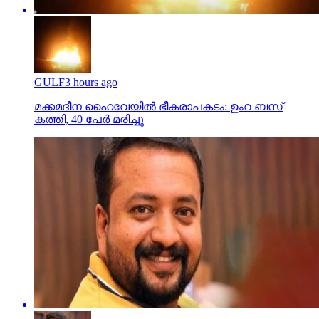
GULF
3 hours ago
മക്കമദീന ഹൈവേയില്‍ ഭീകരാപകടം: ഉംറ ബസ്
കത്തി, 40 പേര്‍ മരിച്ചു