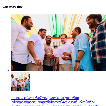
You may like
‘കാലം നിങ്ങള്‍ക് മാപ്പ് തരില്ല’;ദേശീയ
വിദ്യാഭ്യാസ നയത്തിനെതിരെ ഡല്‍ഹിയില്‍ SFI