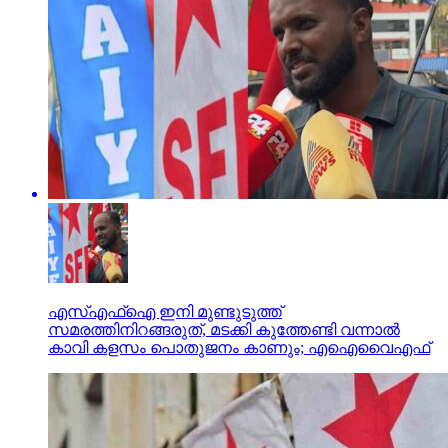
എസ്എഫ്‌ഐ ഇനി മുണ്ടുടുത്ത്
സമരത്തിനിറങ്ങരുത്, മടക്കി കുത്തേണ്ടി വന്നാല്‍
കാവി കളസം പൊതുജനം കാണും; എഐവൈഎഫ്