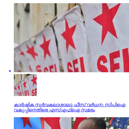
കാര്‍ഷിക സര്‍വകലാശാലാ ഫീസ് വര്‍ധന: സിപിഐ
വകുപ്പിനെതിരെ എസ്എഫ്‌ഐ സമരം