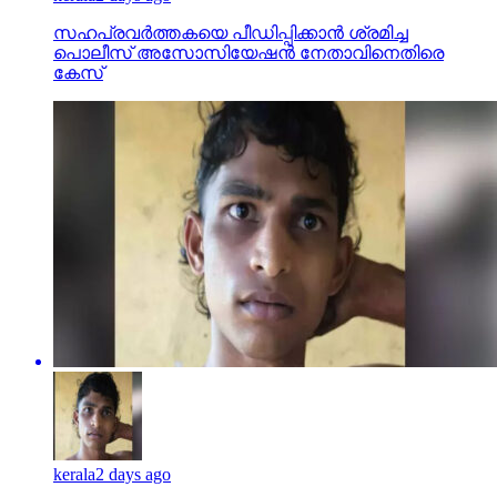
സഹപ്രവര്‍ത്തകയെ പീഡിപ്പിക്കാന്‍ ശ്രമിച്ച
പൊലീസ് അസോസിയേഷന്‍ നേതാവിനെതിരെ
കേസ്
kerala
2 days ago