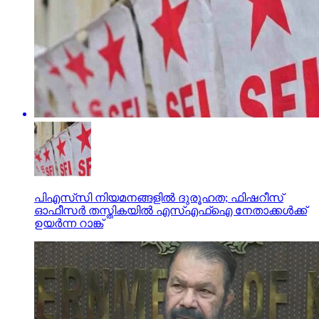
പിഎസ്‌സി നിയമനങ്ങളില്‍ ദുരൂഹത; ഫിഷറീസ്
ഓഫീസര്‍ തസ്തികയില്‍ എസ്എഫ്‌ഐ നേതാക്കള്‍ക്ക്
ഉയര്‍ന്ന റാങ്ക്