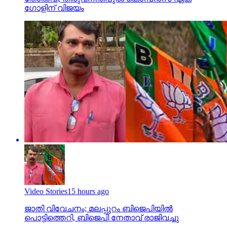
ഗോളിന് വിജയം
Video Stories
15 hours ago
ജാതി വിവേചനം; മലപ്പുറം ബിജെപിയില്‍
പൊട്ടിത്തെറി, ബിജെപി നേതാവ് രാജിവച്ചു