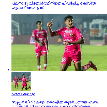
പ്ലസ് ടു വിദ്യാര്‍ത്ഥിനിയെ പീഡിപ്പിച്ച കേസില്‍
യുവാവ് അറസ്റ്റില്‍
News
1 day ago
സൂപ്പര്‍ ലീഗ് കേരള: കൊച്ചിക്ക് തുടര്‍ച്ചയായ ഏഴാം
തോല്‍വി; തിരുവനന്തപുരം കൊമ്പന്‍സ് ഏക