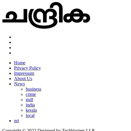
Home
Privacy Policy
Impressum
About Us
News
business
crime
gulf
india
kerala
local
nri
Copyright © 2022 Designed by Techblasters LLP