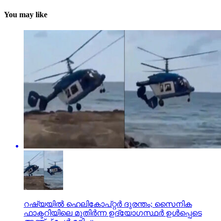
You may like
റഷ്യയില്‍ ഹെലികോപ്റ്റര്‍ ദുരന്തം; സൈനിക
ഫാക്ടറിയിലെ മുതിര്‍ന്ന ഉദ്യോഗസ്ഥര്‍ ഉള്‍പ്പെടെ