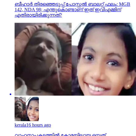
ബീഹാർ തിരഞ്ഞെടുപ്പ് പോസ്റ്റൽ ബാലറ്റ് ഫലം: MGB
142, NDA 98; എന്തുകൊണ്ടാണ് ഇത് ഇവിഎമ്മിന്
എതിരായിരിക്കുന്നത്?
kerala
16 hours ago
വാഹനാപകടത്തില്‍ കോമയിലായ ഒമ്പത്