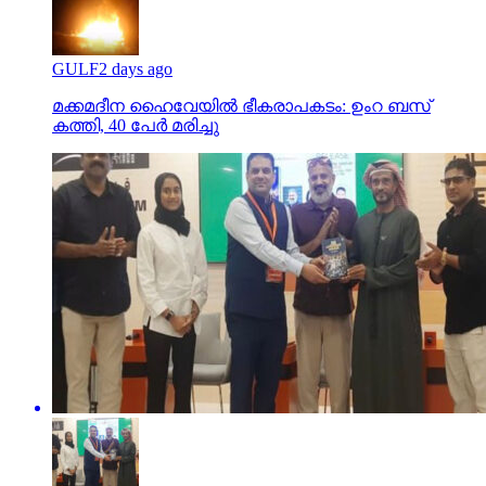
GULF
2 days ago
മക്കമദീന ഹൈവേയില്‍ ഭീകരാപകടം: ഉംറ ബസ്
കത്തി, 40 പേര്‍ മരിച്ചു