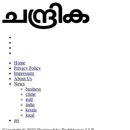
Home
Privacy Policy
Impressum
About Us
News
business
crime
gulf
india
kerala
local
nri