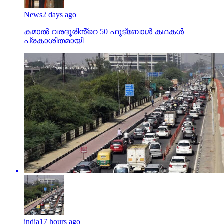
News
2 days ago
കമാൽ വരദൂരിൻ്റെ 50 ഫുട്ബോൾ കഥകൾ
പ്രകാശിതമായി
india
17 hours ago