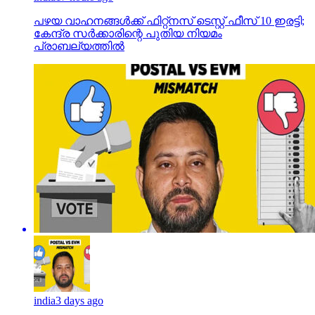
പഴയ വാഹനങ്ങള്‍ക്ക് ഫിറ്റ്‌നസ് ടെസ്റ്റ് ഫീസ് 10 ഇരട്ടി;
കേന്ദ്ര സര്‍ക്കാരിന്റെ പുതിയ നിയമം
പ്രാബല്യത്തില്‍
india
3 days ago