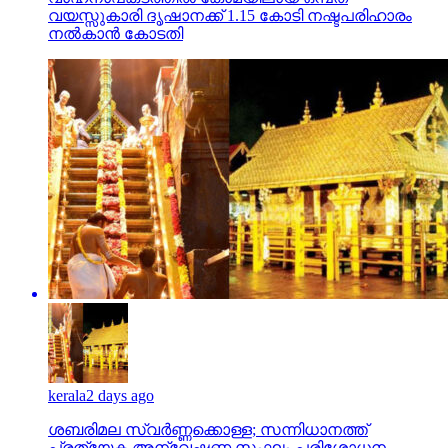
വയസ്സുകാരി ദൃഷാനക്ക് 1.15 കോടി നഷ്ടപരിഹാരം
നല്‍കാന്‍ കോടതി
kerala
2 days ago
ശബരിമല സ്വര്‍ണ്ണക്കൊള്ള; സന്നിധാനത്ത്
പ്രത്യേക അന്വേഷണ സംഘം പരിശോധന