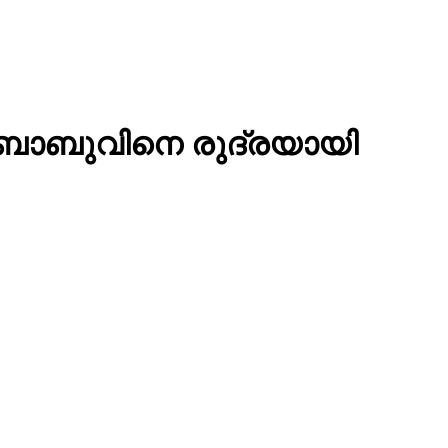
് ബാബുവിനെ രുദ്രയായി