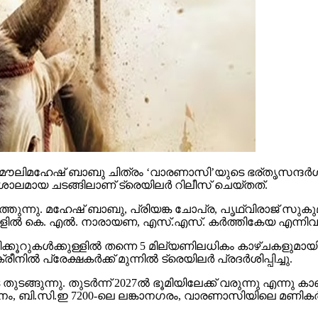
ൗലിമഹേഷ് ബാബു ചിത്രം ‘വാരണാസി’യുടെ ഭര്തൃസന്ദര്‍ശനം
ാലമായ ചടങ്ങിലാണ് ട്രെയിലര്‍ റിലീസ് ചെയ്തത്.
തുന്നു. മഹേഷ് ബാബു, പ്രിയങ്ക ചോപ്ര, പൃഥ്വിരാജ് സുകുമാ
്‍ കെ. എല്‍. നാരായണ, എസ്.എസ്. കര്‍ത്തികേയ എന്നിവര്‍ നിര
കൂറുകള്‍ക്കുള്ളില്‍ തന്നെ 5 മില്യണിലധികം കാഴ്ചകളുമായി
്‍ പ്രേക്ഷകര്‍ക്ക് മുന്നില്‍ ട്രെയിലര്‍ പ്രദര്‍ശിപ്പിച്ചു.
ുന്നു. തുടര്‍ന്ന് 2027ല്‍ ഭൂമിയിലേക്ക് വരുന്നു എന്നു കാണി
ി.സി.ഇ 7200-ലെ ലങ്കാനഗരം, വാരണാസിയിലെ മണികര്‍ണിക