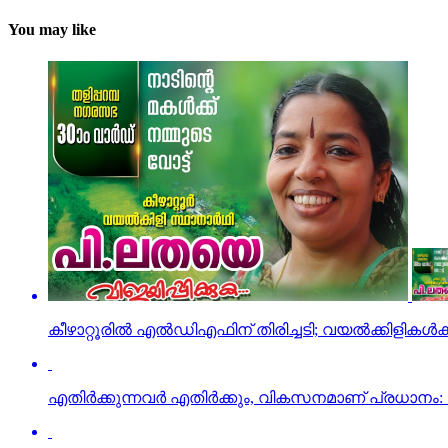
You may like
കീഴാറ്റൂരില്‍ എല്‍ഡിഎഫിന് തിരിച്ചടി; വയല്‍ക്കിളികള്‍ക്
എതിര്‍ക്കുന്നവര്‍ എതിര്‍ക്കും, വികസനമാണ് പ്രധാനം: വ