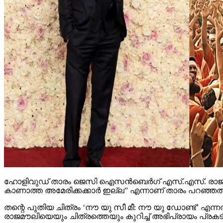
ഹോളിവുഡ് താരം ജെസി ഐസന്‍ബെര്‍ഗ് എസ്.എസ്. രാജമൗലിയുട
കാണാത്ത അമേരിക്കക്കാര്‍ ഇല്ല” എന്നാണ് താരം പറഞ്ഞത്
തന്റെ പുതിയ ചിത്രം ‘നൗ യു സീ മീ: നൗ യു ഡോണ്ട്’ 
രാജമൗലിയെയും ചിത്രത്തെയും കുറിച്ച് അഭിപ്രായം പ്രകടിപ്പ