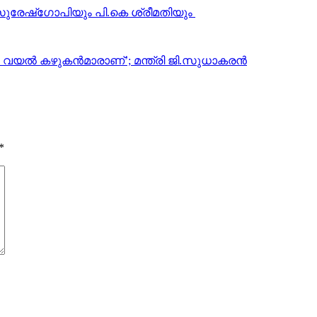
് സുരേഷ്‌ഗോപിയും പി.കെ ശ്രീമതിയും
, വയല്‍ കഴുകന്‍മാരാണ്’; മന്ത്രി ജി.സുധാകരന്‍
*