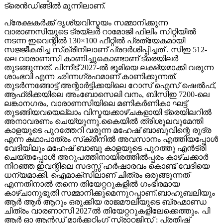
ട്രെൻഡിങ്ങിൽ മുന്നിലാണ്.
പ്രേക്ഷകർക്ക് ദൃശ്യവിസ്മയം സമ്മാനിക്കുന്ന
വാരാണസിയുടെ ട്രയ്ലർ റാമോജി ഫിലിം സിറ്റിയിൽ
നടന്ന ഇവെന്റിൽ 130×100 ഫീറ്റിൽ പ്രത്യേകമായി
സജ്ജീകരിച്ച സ്‌ക്രീനിലാണ് പ്രദർശിപ്പിച്ചത് . സിഇ 512-
ലെ വാരാണസി കാണിച്ചുകൊണ്ടാണ് ട്രെയിലര്‍
തുടങ്ങുന്നത്. പിന്നീട് 2027-ല്‍ ഭൂമിയെ ലക്ഷ്യമാക്കി വരുന്ന
ശാംഭവി എന്ന ഛിന്നഗ്രഹമാണ് കാണിക്കുന്നത്.
തുടര്‍ന്നങ്ങോട്ട് അന്റാര്‍ട്ടിക്കയിലെ റോസ് ഐസ് ഷെല്‍ഫ്,
ആഫ്രിക്കയിലെ അംബോസെലി വനം, ബിസിഇ 7200-ലെ
ലങ്കാനഗരം, വാരാണസിയിലെ മണികര്‍ണികാ ഘട്ട്
തുടങ്ങിയവയെല്ലാം വിസ്മയക്കാഴ്ചകളായി ട്രെയിലറില്‍
അനാവരണം ചെയ്യുന്നു.കൈയില്‍ ത്രിശൂലവുമേന്തി
കാളയുടെ പുറത്തേറി വരുന്ന മഹേഷ് ബാബുവിന്റെ രുദ്ര
എന്ന കഥാപാത്രം സ്‌ക്രീനിൽ അവസാനം എത്തിയപ്പോൾ
വേദിയിലും മഹേഷ് ബാബു കാളയുടെ പുറത്തു എൻട്രി
ചെയ്തപ്പോൾ അറുപത്തിനായിരത്തിൽപ്പരം കാഴ്ചക്കാർ
നിറഞ്ഞ ഇവന്റിലെ സദസ്സ് ഹർഷാരവം കൊണ്ട് വേദിയെ
ധന്യമാക്കി. ഐമാക്‌സിലാണ് ചിത്രം ഒരുങ്ങുന്നത്
എന്നതിനാല്‍ തന്നെ തിയേറ്ററുകളില്‍ ഗംഭീരമായ
കാഴ്ചാനുഭൂതി സമ്മാനിക്കുമെന്നുറപ്പാണ്.ബാഹുബലിയും
ആർ ആർ ആറും ഒരുക്കിയ രാജമൗലിയുടെ ബ്രഹ്മാണ്ഡ
ചിത്രം വാരണാസി 2027ൽ തിയേറ്ററുകളിലേക്കെത്തും. പി
ആർ ഓ ആൻഡ് മാർക്കറ്റിംഗ് സ്ട്രാറ്റജിസ്റ്റ് : പ്രതീഷ്