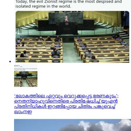
‘ലോകത്തിലെ ഏറ്റവും വെറുക്കപ്പെട്ട ഭരണകൂടം’;
നെതന്യാഹുവിനെതിരെ പ്രതിഷേധിച്ച് യുഎന്‍
പ്രതിനിധികള്‍ ഇറങ്ങിപ്പോയ ചിത്രം പങ്കുവെച്ച്
ഖാംനഇ