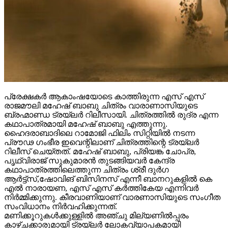
പ്രേക്ഷകർ ആകാംഷയോടെ കാത്തിരുന്ന എസ് എസ്
രാജമൗലി മഹേഷ് ബാബു ചിത്രം വാരാണാസിയുടെ
ബ്രഹ്മാണ്ഡ ട്രയ്ലർ റിലീസായി. ചിത്രത്തിൽ രുദ്ര എന്ന
കഥാപാത്രമായി മഹേഷ് ബാബു എത്തുന്നു.
ഹൈദരാബാദിലെ റാമോജി ഫിലിം സിറ്റിയിൽ നടന്ന
പ്രൗഢ ഗംഭീര ഇവെന്റിലാണ് ചിത്രത്തിന്റെ ട്രയ്ലർ
റിലീസ് ചെയ്തത്. മഹേഷ് ബാബു, പ്രിയങ്ക ചോപ്ര,
പൃഥ്വിരാജ് സുകുമാരൻ തുടങ്ങിയവർ കേന്ദ്ര
കഥാപാത്രത്തിലെത്തുന്ന ചിത്രം ശ്രീ ദുർഗ
ആർട്ട്സ്,ഷോവിങ് ബിസിനസ് എന്നീ ബാനറുകളിൽ കെ
എൽ നാരായണ, എസ് എസ് കർത്തികേയ എന്നിവർ
നിർമ്മിക്കുന്നു. കീരവാണിയാണ് വാരണാസിയുടെ സംഗീത
സംവിധാനം നിർവഹിക്കുന്നത്.
മണിക്കൂറുകൾക്കുള്ളിൽ അഞ്ചു മില്യണിൽപ്പരം
കാഴ്ചക്കാരുമായി ട്രയ്ലർ ലോകവ്യാപകമായി