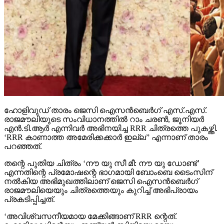
ഹോളിവുഡ് താരം ജെസി ഐസന്‍ബെര്‍ഗ് എസ്.എസ്.
രാജമൗലിയുടെ സംവിധാനത്തില്‍ റാം ചരണ്‍, ജൂനിയര്‍
എന്‍.ടി.ആര്‍ എന്നിവര്‍ അഭിനയിച്ച RRR ചിത്രത്തെ പുകഴ്ത്തി.
‘RRR കാണാത്ത അമേരിക്കക്കാര്‍ ഇല്ല” എന്നാണ് താരം
പറഞ്ഞത്.
തന്റെ പുതിയ ചിത്രം ‘നൗ യു സീ മീ: നൗ യു ഡോണ്ട്’
എന്നതിന്റെ പ്രമോഷന്റെ ഭാഗമായി ബോംബെ ടൈംസിന്
നല്‍കിയ അഭിമുഖത്തിലാണ് ജെസി ഐസന്‍ബെര്‍ഗ്
രാജമൗലിയെയും ചിത്രത്തെയും കുറിച്ച് അഭിപ്രായം
പ്രകടിപ്പിച്ചത്.
‘അവിശ്വസനീയമായ മേക്കിങ്ങാണ് RRR ന്റെത്.