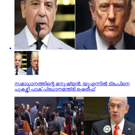
സമാധാനത്തിന്റെ മനുഷ്യന്‍: യുഎന്നില്‍ ട്രംപിനെ
പുകഴ്ത്തി പാക് പ്രധാനമന്ത്രി ഷെരീഫ്