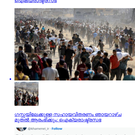
ഐക്യരാഷ്ട്രസഭ
ഗസ്സയിലേക്കുള്ള സഹായവിതരണം ഞായറാഴ്ച
മുതല്‍ ആരംഭിക്കും: ഐക്യരാഷ്ട്രസഭ