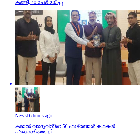
കത്തി, 40 പേര്‍ മരിച്ചു
News
16 hours ago
കമാൽ വരദൂരിൻ്റെ 50 ഫുട്ബോൾ കഥകൾ
പ്രകാശിതമായി