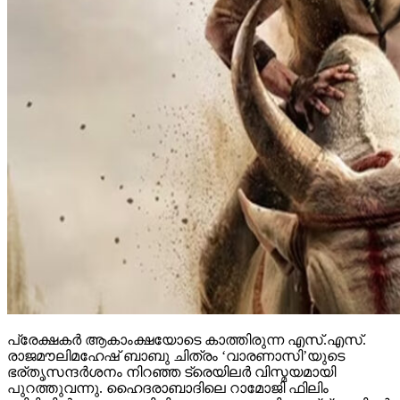
പ്രേക്ഷകര്‍ ആകാംക്ഷയോടെ കാത്തിരുന്ന എസ്.എസ്.
രാജമൗലിമഹേഷ് ബാബു ചിത്രം ‘വാരണാസി’യുടെ
ഭര്തൃസന്ദര്‍ശനം നിറഞ്ഞ ട്രെയിലര്‍ വിസ്മയമായി
പുറത്തുവന്നു. ഹൈദരാബാദിലെ റാമോജി ഫിലിം