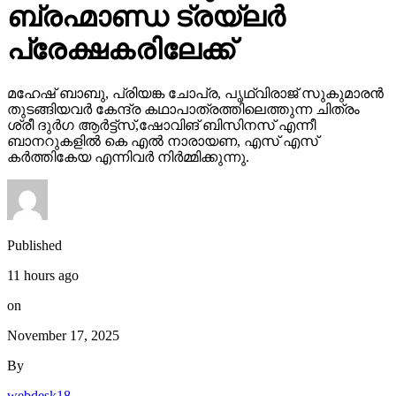
ബ്രഹ്മാണ്ഡ ട്രയ്ലർ
പ്രേക്ഷകരിലേക്ക്
മഹേഷ് ബാബു, പ്രിയങ്ക ചോപ്ര, പൃഥ്വിരാജ് സുകുമാരൻ
തുടങ്ങിയവർ കേന്ദ്ര കഥാപാത്രത്തിലെത്തുന്ന ചിത്രം
ശ്രീ ദുർഗ ആർട്ട്സ്,ഷോവിങ് ബിസിനസ് എന്നീ
ബാനറുകളിൽ കെ എൽ നാരായണ, എസ് എസ്
കർത്തികേയ എന്നിവർ നിർമ്മിക്കുന്നു.
Published
11 hours ago
on
November 17, 2025
By
webdesk18