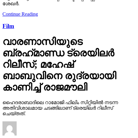
ശേഖർ.
Continue Reading
Film
വാരണാസിയുടെ
ബ്രഹ്‌മാണ്ഡ ട്രെയിലര്‍
റിലീസ്; മഹേഷ്
ബാബുവിനെ രുദ്രയായി
കാണിച്ച് രാജമൗലി
ഹൈദരാബാദിലെ റാമോജി ഫിലിം സിറ്റിയില്‍ നടന്ന
അതിവിശാലമായ ചടങ്ങിലാണ് ട്രെയിലര്‍ റിലീസ്
ചെയ്തത്.