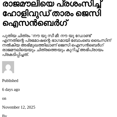
രാജമൗലിയെ പ്രശംസിച്ച്
ഹോളിവുഡ് താരം ജെസി
ഐസന്‍ബെര്‍ഗ്
പുതിയ ചിത്രം ‘നൗ യു സീ മീ: നൗ യു ഡോണ്ട്’
എന്നതിന്റെ പ്രമോഷന്റെ ഭാഗമായി ബോംബെ ടൈംസിന്
നല്‍കിയ അഭിമുഖത്തിലാണ് ജെസി ഐസന്‍ബെര്‍ഗ്
രാജമൗലിയെയും ചിത്രത്തെയും കുറിച്ച് അഭിപ്രായം
പ്രകടിപ്പിച്ചത്.
Published
6 days ago
on
November 12, 2025
By