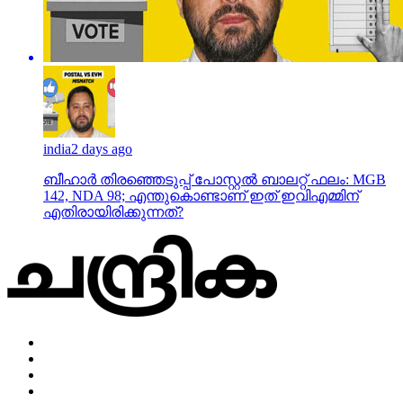
india
2 days ago
ബീഹാർ തിരഞ്ഞെടുപ്പ് പോസ്റ്റൽ ബാലറ്റ് ഫലം: MGB
142, NDA 98; എന്തുകൊണ്ടാണ് ഇത് ഇവിഎമ്മിന്
എതിരായിരിക്കുന്നത്?