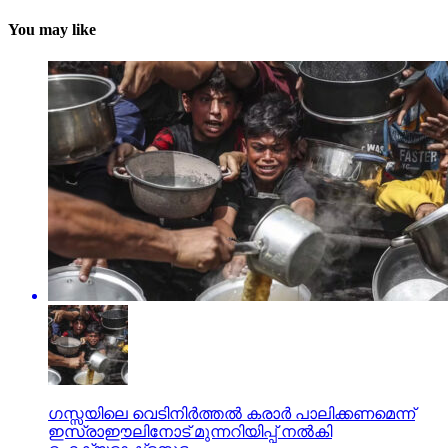
You may like
ഗസ്സയിലെ വെടിനിര്‍ത്തല്‍ കരാര്‍ പാലിക്കണമെന്ന്
ഇസ്രാഈലിനോട് മുന്നറിയിപ്പ് നല്‍കി