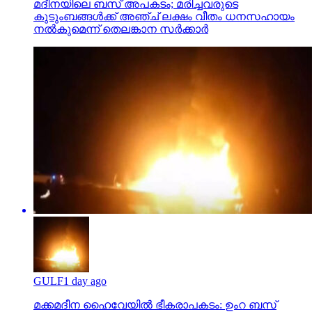
മദീനയിലെ ബസ് അപകടം; മരിച്ചവരുടെ
കുടുംബങ്ങള്‍ക്ക് അഞ്ച് ലക്ഷം വീതം ധനസഹായം
നല്‍കുമെന്ന് തെലങ്കാന സര്‍ക്കാര്‍
GULF
1 day ago
മക്കമദീന ഹൈവേയില്‍ ഭീകരാപകടം: ഉംറ ബസ്