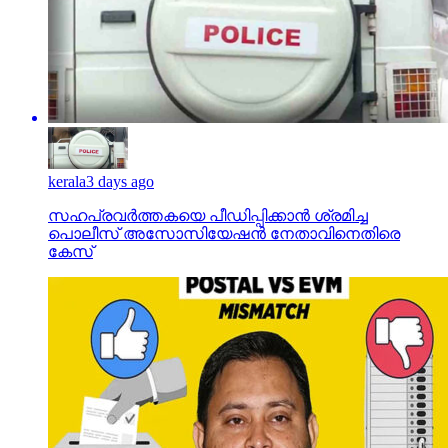
kerala
3 days ago
സഹപ്രവര്‍ത്തകയെ പീഡിപ്പിക്കാന്‍ ശ്രമിച്ച
പൊലീസ് അസോസിയേഷന്‍ നേതാവിനെതിരെ
കേസ്