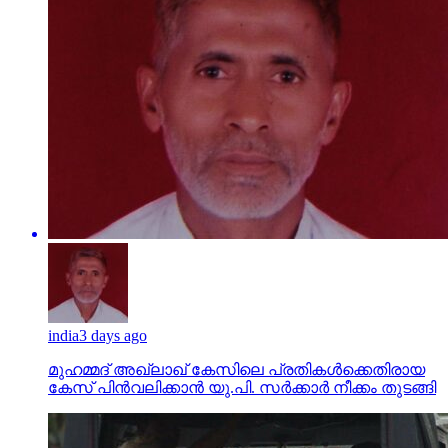
india
3 days ago
മുഹമ്മദ് അഖ്‌ലാഖ് കേസിലെ പ്രതികള്‍ക്കെതിരായ
കേസ് പിന്‍വലിക്കാന്‍ യു.പി. സര്‍ക്കാര്‍ നീക്കം തുടങ്ങി