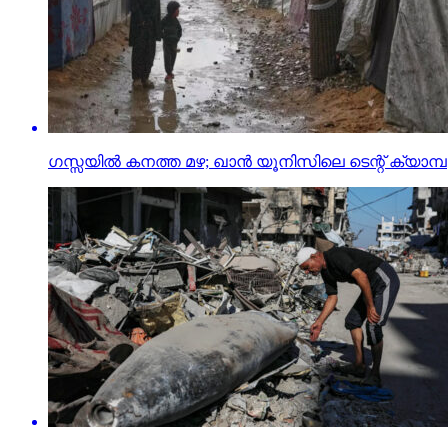
ഗസ്സയില്‍ കനത്ത മഴ; ഖാന്‍ യൂനിസിലെ ടെന്റ് ക്യാമ്പുക