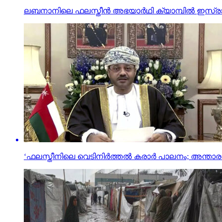
ലബനാനിലെ ഫലസ്തീന്‍ അഭയാര്‍ഥി ക്യാമ്പില്‍ ഇസ്രാ
‘ഫലസ്തീനിലെ വെടിനിർത്തൽ കരാർ പാലനം; അ​ന്താ​രാ​ഷ്