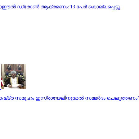
ഈല്‍ ഡ്രോണ്‍ ആക്രമണം: 13 പേര്‍ കൊല്ലപ്പെട്ടു
‌​ട്ര സ​മൂ​ഹം ഇ​സ്രായേലിനുമേൽ സ​മ്മ​ർ​ദം ചെ​ലു​ത്ത​ണം’: