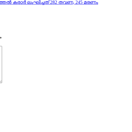
്തല്‍ കരാര്‍ ലംഘിച്ചത് 282 തവണ, 245 മരണം
*