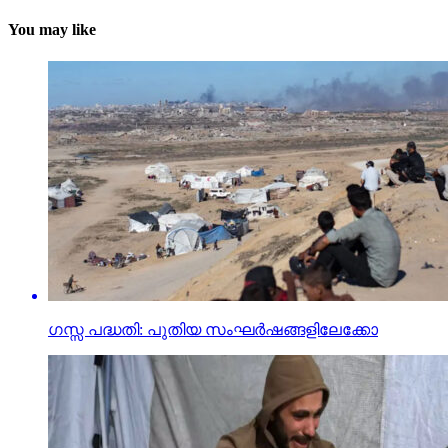
You may like
ഗസ്സ പദ്ധതി: പുതിയ സംഘര്‍ഷങ്ങളിലേക്കോ