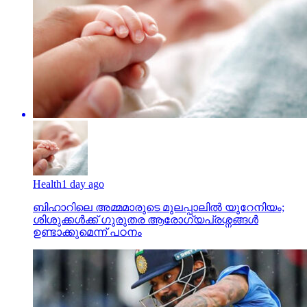
Health
1 day ago
ബിഹാറിലെ അമ്മമാരുടെ മുലപ്പാലിൽ യുറേനിയം;
ശിശുക്കൾക്ക് ​ഗുരുതര ആരോ​ഗ്യപ്രശ്നങ്ങൾ
ഉണ്ടാക്കുമെന്ന് പഠനം