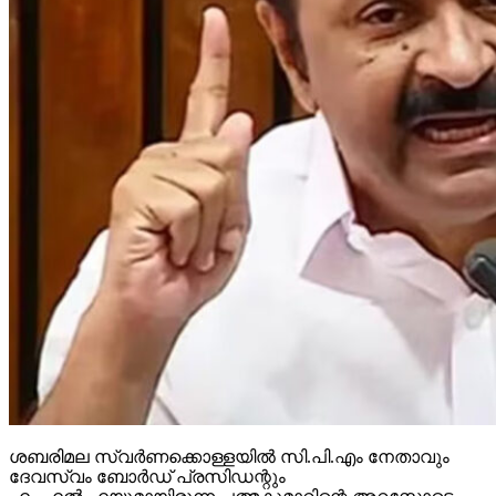
ശബരിമല സ്വര്‍ണക്കൊള്ളയില്‍ സി.പി.എം നേതാവും
ദേവസ്വം ബോര്‍ഡ് പ്രസിഡന്റും