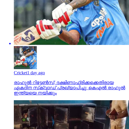
Cricket
1 day ago
രാഹുൽ റിട്ടേൺസ്; ദക്ഷിണാഫ്രിക്കക്കെതിരായ
ഏകദിന സ്‌ക്വാഡ് പ്രഖ്യാപിച്ചു; കെഎൽ രാഹുൽ
ഇന്ത്യയെ നയിക്കും