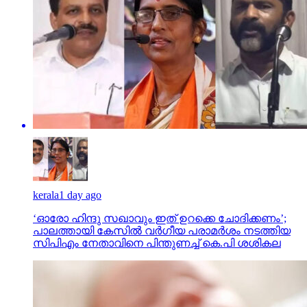
kerala
1 day ago
‘ഓരോ ഹിന്ദു സഖാവും ഇത് ഉറക്കെ ചോദിക്കണം’;
പാലത്തായി കേസിൽ വർഗീയ പരാമർശം നടത്തിയ
സിപിഎം നേതാവിനെ പിന്തുണച്ച് കെ.പി ശശികല