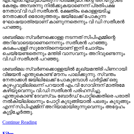
എം.എല്‍.എയുമായിരുന്ന പത്മകുമാറിന്റെ അറസ്റ്റോടെ
കേരളം അമ്പരന്നു നില്‍ക്കുകയാണെന്ന് പ്രതിപക്ഷ
നേതാവ് വി ഡി സതീശന്‍. ക്ഷേത്രം കൊള്ളയടിച്ച
നേതാക്കള്‍ ഒരോരുത്തരും ജയിലേക്ക് പോകുന്ന
ഘോഷയാത്രയാണ് കാണുന്നതെന്നും വി ഡി സതീശന്‍
പറഞ്ഞു.
ശബരിമല സ്വര്‍ണക്കൊള്ള നടന്നത് സിപിഎമ്മിന്റെ
അറിവോടെയാണെന്നെന്നും സതീശന്‍ പറഞ്ഞു.
കടകംപള്ളി സുരേന്ദ്രനെയാണ് ഇനി ചോദ്യം
ചെയ്യേണ്ടതെന്നും മന്ത്രി വാസവനും അറിവുണ്ടെന്നും
വി.ഡി സതീശന്‍ പറഞ്ഞു.
ശബരിമല സ്വര്‍ണക്കൊള്ളയില്‍ മുഖ്യമന്ത്രി പിണറായി
വിജയന്‍ എന്തുകൊണ്ട് മൗനം പാലിക്കുന്നു. സ്വന്തം
നേതാക്കള്‍ ജയിലിലേക്ക് പോകുമ്പോള്‍ പാര്‍ട്ടിക്ക് ഒരു
കുഴപ്പവുമില്ലെന്ന് പറയാന്‍ എം.വി ഗോവിന്ദന് മാത്രമേ
കഴിയൂവെന്നും വി.ഡി സതീശന്‍ പരിഹസിച്ചു.
എന്തുകൊണ്ട് ദേവസ്വം ബോര്‍ഡ് പോറ്റിക്കെതിരെ പരാതി
നല്‍കിയില്ലെന്നും പോറ്റി കുടുങ്ങിയാല്‍ പലരും കുടുങ്ങും
എന്ന് സിപിഎമ്മിന് അറിയാമായിരുന്നുവെന്നും അദ്ദേഹം
കൂട്ടിച്ചേര്‍ത്തു.
Continue Reading
Film