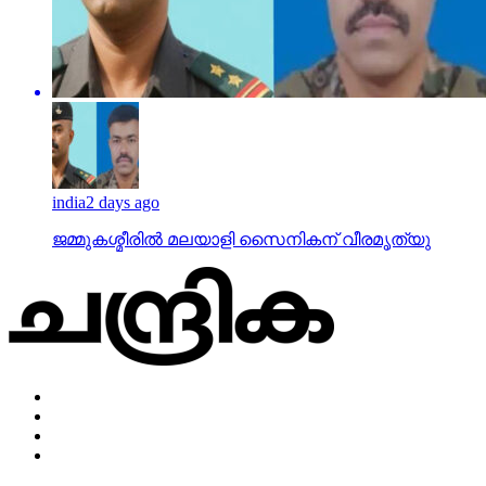
india
2 days ago
ജമ്മുകശ്മീരില്‍ മലയാളി സൈനികന് വീരമൃത്യു