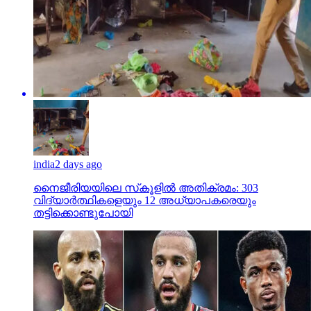
india
2 days ago
നൈജീരിയയിലെ സ്‌കൂളില്‍ അതിക്രമം: 303
വിദ്യാര്‍ത്ഥികളെയും 12 അധ്യാപകരെയും
തട്ടിക്കൊണ്ടുപോയി