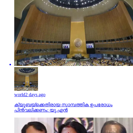
world
2 days ago
ക്യൂബയ്ക്കെതിരായ സാമ്പത്തിക ഉപരോധം
പിന്‍വലിക്കണം: യു.എന്‍