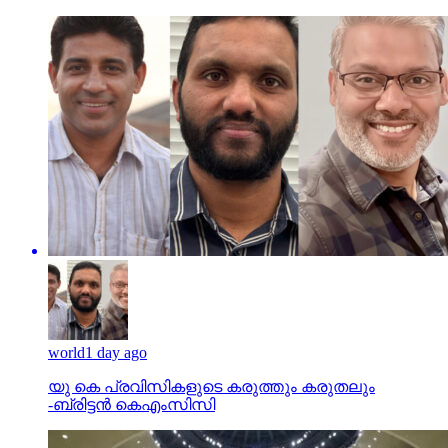
world
1 day ago
യു കെ പ്രവിസികളുടെ കരുത്തും കരുതലും
-ബ്രിട്ടൻ കെഎംസിസി