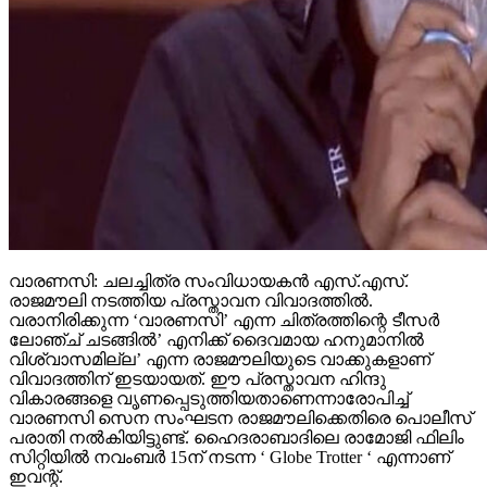
വാരണസി: ചലച്ചിത്ര സംവിധായകന്‍ എസ്.എസ്.
രാജമൗലി നടത്തിയ പ്രസ്താവന വിവാദത്തില്‍.
വരാനിരിക്കുന്ന ‘വാരണസി’ എന്ന ചിത്രത്തിന്റെ ടീസര്‍
ലോഞ്ച് ചടങ്ങില്‍’ എനിക്ക് ദൈവമായ ഹനുമാനില്‍
വിശ്വാസമില്ല’ എന്ന രാജമൗലിയുടെ വാക്കുകളാണ്
വിവാദത്തിന് ഇടയായത്. ഈ പ്രസ്താവന ഹിന്ദു
വികാരങ്ങളെ വൃണപ്പെടുത്തിയതാണെന്നാരോപിച്ച്
വാരണസി സെന സംഘടന രാജമൗലിക്കെതിരെ പൊലീസ്
പരാതി നല്‍കിയിട്ടുണ്ട്. ഹൈദരാബാദിലെ രാമോജി ഫിലിം
സിറ്റിയില്‍ നവംബര്‍ 15ന് നടന്ന ‘ Globe Trotter ‘ എന്നാണ്
ഇവന്റ്.