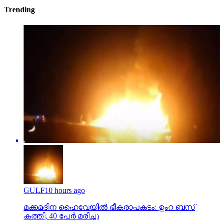
Trending
GULF
10 hours ago
മക്കമദീന ഹൈവേയില്‍ ഭീകരാപകടം: ഉംറ ബസ്
കത്തി, 40 പേര്‍ മരിച്ചു