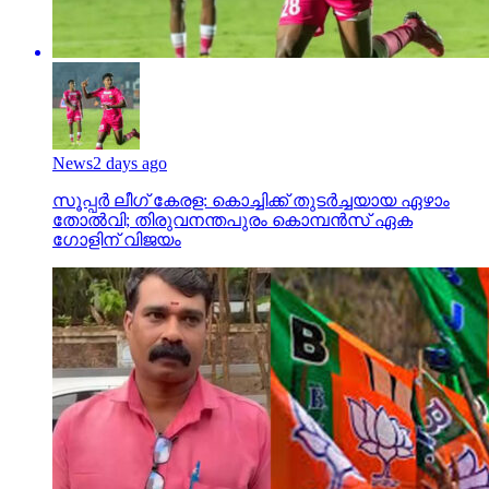
News
2 days ago
സൂപ്പര്‍ ലീഗ് കേരള: കൊച്ചിക്ക് തുടര്‍ച്ചയായ ഏഴാം
തോല്‍വി; തിരുവനന്തപുരം കൊമ്പന്‍സ് ഏക
ഗോളിന് വിജയം