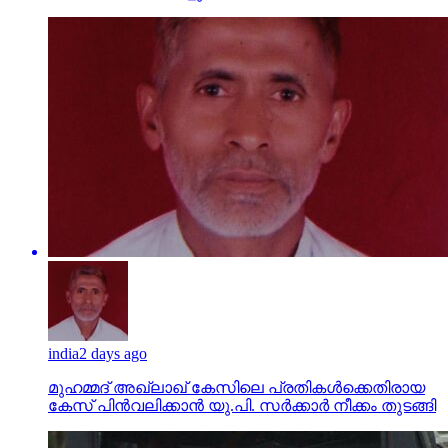
india
2 days ago
മുഹമ്മദ് അഖ്‌ലാഖ് കേസിലെ പ്രതികള്‍ക്കെതിരായ
കേസ് പിന്‍വലിക്കാന്‍ യു.പി. സര്‍ക്കാര്‍ നീക്കം തുടങ്ങി