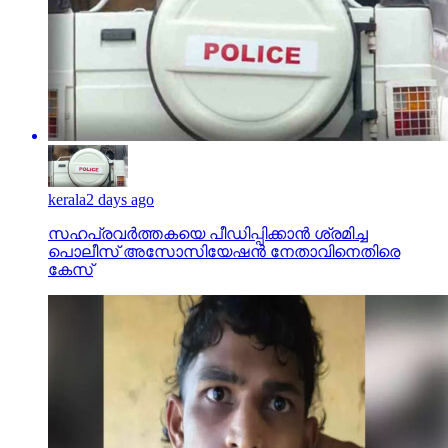
kerala
2 days ago
സഹപ്രവര്‍ത്തകയെ പീഡിപ്പിക്കാന്‍ ശ്രമിച്ച
പൊലീസ് അസോസിയേഷന്‍ നേതാവിനെതിരെ
കേസ്