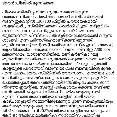
ട്രെൻഡിങ്ങിൽ മുന്നിലാണ്.
പ്രേക്ഷകർക്ക് ദൃശ്യവിസ്മയം സമ്മാനിക്കുന്ന
വാരാണസിയുടെ ട്രയ്ലർ റാമോജി ഫിലിം സിറ്റിയിൽ
നടന്ന ഇവെന്റിൽ 130×100 ഫീറ്റിൽ പ്രത്യേകമായി
സജ്ജീകരിച്ച സ്‌ക്രീനിലാണ് പ്രദർശിപ്പിച്ചത് . സിഇ 512-
ലെ വാരാണസി കാണിച്ചുകൊണ്ടാണ് ട്രെയിലര്‍
തുടങ്ങുന്നത്. പിന്നീട് 2027-ല്‍ ഭൂമിയെ ലക്ഷ്യമാക്കി വരുന്ന
ശാംഭവി എന്ന ഛിന്നഗ്രഹമാണ് കാണിക്കുന്നത്.
തുടര്‍ന്നങ്ങോട്ട് അന്റാര്‍ട്ടിക്കയിലെ റോസ് ഐസ് ഷെല്‍ഫ്,
ആഫ്രിക്കയിലെ അംബോസെലി വനം, ബിസിഇ 7200-ലെ
ലങ്കാനഗരം, വാരാണസിയിലെ മണികര്‍ണികാ ഘട്ട്
തുടങ്ങിയവയെല്ലാം വിസ്മയക്കാഴ്ചകളായി ട്രെയിലറില്‍
അനാവരണം ചെയ്യുന്നു.കൈയില്‍ ത്രിശൂലവുമേന്തി
കാളയുടെ പുറത്തേറി വരുന്ന മഹേഷ് ബാബുവിന്റെ രുദ്ര
എന്ന കഥാപാത്രം സ്‌ക്രീനിൽ അവസാനം എത്തിയപ്പോൾ
വേദിയിലും മഹേഷ് ബാബു കാളയുടെ പുറത്തു എൻട്രി
ചെയ്തപ്പോൾ അറുപത്തിനായിരത്തിൽപ്പരം കാഴ്ചക്കാർ
നിറഞ്ഞ ഇവന്റിലെ സദസ്സ് ഹർഷാരവം കൊണ്ട് വേദിയെ
ധന്യമാക്കി. ഐമാക്‌സിലാണ് ചിത്രം ഒരുങ്ങുന്നത്
എന്നതിനാല്‍ തന്നെ തിയേറ്ററുകളില്‍ ഗംഭീരമായ
കാഴ്ചാനുഭൂതി സമ്മാനിക്കുമെന്നുറപ്പാണ്.ബാഹുബലിയും
ആർ ആർ ആറും ഒരുക്കിയ രാജമൗലിയുടെ ബ്രഹ്മാണ്ഡ
ചിത്രം വാരണാസി 2027ൽ തിയേറ്ററുകളിലേക്കെത്തും. പി
ആർ ഓ ആൻഡ് മാർക്കറ്റിംഗ് സ്ട്രാറ്റജിസ്റ്റ് : പ്രതീഷ്