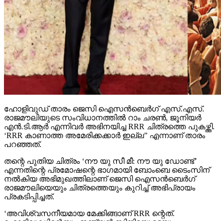
ഹോളിവുഡ് താരം ജെസി ഐസന്‍ബെര്‍ഗ് എസ്.എസ്.
രാജമൗലിയുടെ സംവിധാനത്തില്‍ റാം ചരണ്‍, ജൂനിയര്‍
എന്‍.ടി.ആര്‍ എന്നിവര്‍ അഭിനയിച്ച RRR ചിത്രത്തെ പുകഴ്ത്തി.
‘RRR കാണാത്ത അമേരിക്കക്കാര്‍ ഇല്ല” എന്നാണ് താരം
പറഞ്ഞത്.
തന്റെ പുതിയ ചിത്രം ‘നൗ യു സീ മീ: നൗ യു ഡോണ്ട്’
എന്നതിന്റെ പ്രമോഷന്റെ ഭാഗമായി ബോംബെ ടൈംസിന്
നല്‍കിയ അഭിമുഖത്തിലാണ് ജെസി ഐസന്‍ബെര്‍ഗ്
രാജമൗലിയെയും ചിത്രത്തെയും കുറിച്ച് അഭിപ്രായം
പ്രകടിപ്പിച്ചത്.
‘അവിശ്വസനീയമായ മേക്കിങ്ങാണ് RRR ന്റെത്.