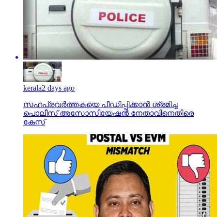
kerala
2 days ago
സഹപ്രവര്‍ത്തകയെ പീഡിപ്പിക്കാന്‍ ശ്രമിച്ച
പൊലീസ് അസോസിയേഷന്‍ നേതാവിനെതിരെ
കേസ്