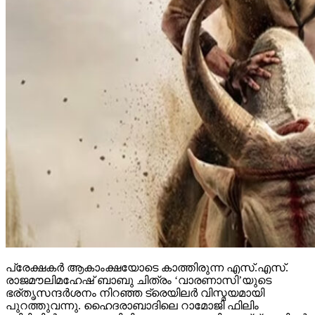
പ്രേക്ഷകര്‍ ആകാംക്ഷയോടെ കാത്തിരുന്ന എസ്.എസ്.
രാജമൗലിമഹേഷ് ബാബു ചിത്രം ‘വാരണാസി’യുടെ
ഭര്തൃസന്ദര്‍ശനം നിറഞ്ഞ ട്രെയിലര്‍ വിസ്മയമായി
പുറത്തുവന്നു. ഹൈദരാബാദിലെ റാമോജി ഫിലിം