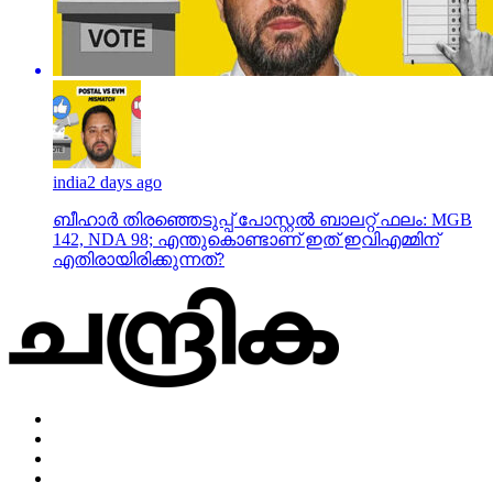
india
2 days ago
ബീഹാർ തിരഞ്ഞെടുപ്പ് പോസ്റ്റൽ ബാലറ്റ് ഫലം: MGB
142, NDA 98; എന്തുകൊണ്ടാണ് ഇത് ഇവിഎമ്മിന്
എതിരായിരിക്കുന്നത്?