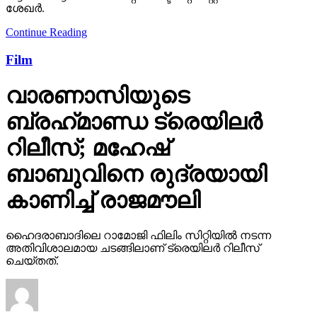
ശേഖർ.
Continue Reading
Film
വാരണാസിയുടെ
ബ്രഹ്‌മാണ്ഡ ട്രെയിലര്‍
റിലീസ്; മഹേഷ്
ബാബുവിനെ രുദ്രയായി
കാണിച്ച് രാജമൗലി
ഹൈദരാബാദിലെ റാമോജി ഫിലിം സിറ്റിയില്‍ നടന്ന
അതിവിശാലമായ ചടങ്ങിലാണ് ട്രെയിലര്‍ റിലീസ്
ചെയ്തത്.