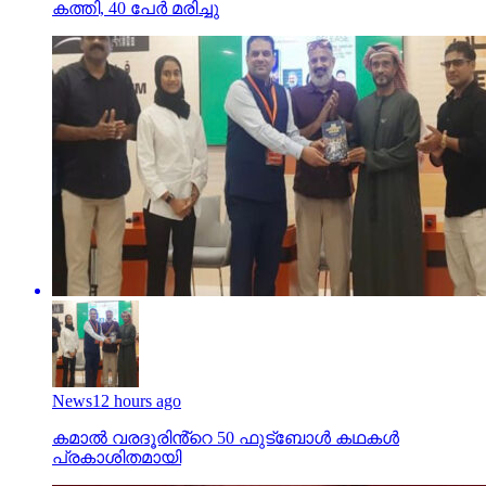
കത്തി, 40 പേര്‍ മരിച്ചു
News
12 hours ago
കമാൽ വരദൂരിൻ്റെ 50 ഫുട്ബോൾ കഥകൾ
പ്രകാശിതമായി