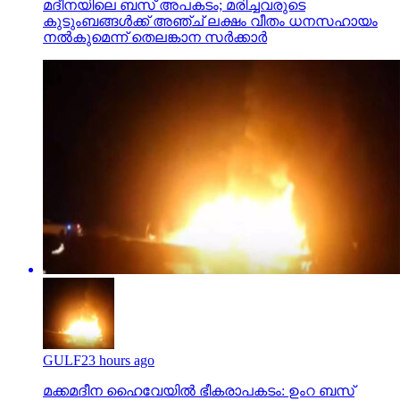
മദീനയിലെ ബസ് അപകടം; മരിച്ചവരുടെ
കുടുംബങ്ങള്‍ക്ക് അഞ്ച് ലക്ഷം വീതം ധനസഹായം
നല്‍കുമെന്ന് തെലങ്കാന സര്‍ക്കാര്‍
GULF
23 hours ago
മക്കമദീന ഹൈവേയില്‍ ഭീകരാപകടം: ഉംറ ബസ്