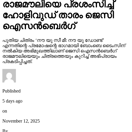
രാജമൗലിയെ പ്രശംസിച്ച്
ഹോളിവുഡ് താരം ജെസി
ഐസന്‍ബെര്‍ഗ്
പുതിയ ചിത്രം ‘നൗ യു സീ മീ: നൗ യു ഡോണ്ട്’
എന്നതിന്റെ പ്രമോഷന്റെ ഭാഗമായി ബോംബെ ടൈംസിന്
നല്‍കിയ അഭിമുഖത്തിലാണ് ജെസി ഐസന്‍ബെര്‍ഗ്
രാജമൗലിയെയും ചിത്രത്തെയും കുറിച്ച് അഭിപ്രായം
പ്രകടിപ്പിച്ചത്.
Published
5 days ago
on
November 12, 2025
By