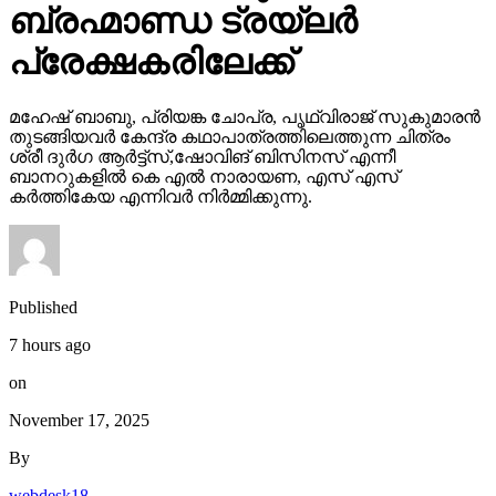
ബ്രഹ്മാണ്ഡ ട്രയ്ലർ
പ്രേക്ഷകരിലേക്ക്
മഹേഷ് ബാബു, പ്രിയങ്ക ചോപ്ര, പൃഥ്വിരാജ് സുകുമാരൻ
തുടങ്ങിയവർ കേന്ദ്ര കഥാപാത്രത്തിലെത്തുന്ന ചിത്രം
ശ്രീ ദുർഗ ആർട്ട്സ്,ഷോവിങ് ബിസിനസ് എന്നീ
ബാനറുകളിൽ കെ എൽ നാരായണ, എസ് എസ്
കർത്തികേയ എന്നിവർ നിർമ്മിക്കുന്നു.
Published
7 hours ago
on
November 17, 2025
By
webdesk18