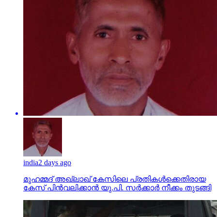
india
2 days ago
മുഹമ്മദ് അഖ്‌ലാഖ് കേസിലെ പ്രതികള്‍ക്കെതിരായ
കേസ് പിന്‍വലിക്കാന്‍ യു.പി. സര്‍ക്കാര്‍ നീക്കം തുടങ്ങി