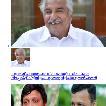
പുറത്ത് പറയേണ്ടെന്ന് പറഞ്ഞു’; സി.ബി.ഐ
റിപ്പോര്‍ട്ട് കിട്ടിയിട്ടും പുറത്തുവിട്ടില്ല ഉമ്മന്‍ചാണ്ടി