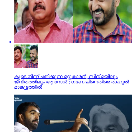
കൂടെ നിന്ന് ചതിക്കുന്ന ഒറ്റുകാരന്‍, സിനിമയിലും
ജീവിതത്തിലും ആ റോള്‍’; ഗണേഷിനെതിരെ രാഹുല്‍
മാങ്കൂട്ടത്തില്‍