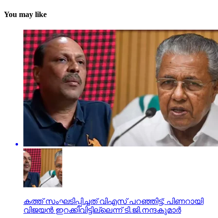
You may like
കത്ത് സംഘടിപ്പിച്ചത് വിഎസ് പറഞ്ഞിട്ട്; പിണറായി
വിജയന്‍ ഇറക്കിവിട്ടില്ലെന്ന് ടി.ജി.നന്ദകുമാര്‍