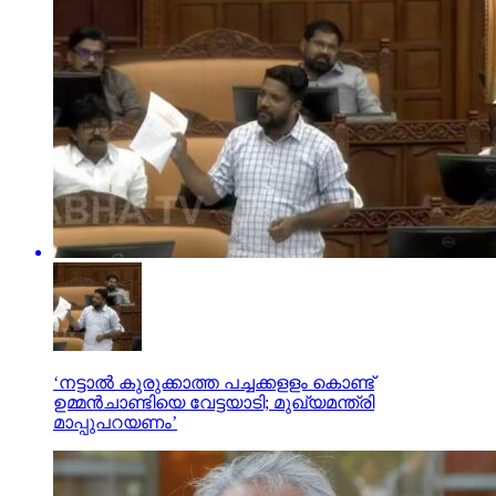
‘നട്ടാല്‍ കുരുക്കാത്ത പച്ചക്കളളം കൊണ്ട്
ഉമ്മന്‍ചാണ്ടിയെ വേട്ടയാടി; മുഖ്യമന്ത്രി
മാപ്പുപറയണം’