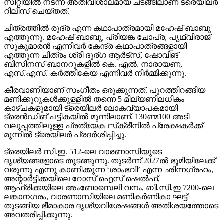
സിറ്റിയില്‍ നടന്ന അതിവിശാലമായ ചടങ്ങിലാണ് ട്രെയിലര്‍
റിലീസ് ചെയ്തത്.
ചിത്രത്തില്‍ രുദ്ര എന്ന കഥാപാത്രമായി മഹേഷ് ബാബു
എത്തുന്നു. മഹേഷ് ബാബു, പ്രിയങ്ക ചോപ്ര, പൃഥ്വിരാജ്
സുകുമാരന്‍ എന്നിവര്‍ കേന്ദ്ര കഥാപാത്രങ്ങളായി
എത്തുന്ന ചിത്രം ശ്രീ ദുര്ഗ ആര്‍ട്‌സ്, ഷോവിങ്
ബിസിനസ് ബാനറുകളില്‍ കെ. എല്‍. നാരായണ,
എസ്.എസ്. കര്‍ത്തികേയ എന്നിവര്‍ നിര്‍മ്മിക്കുന്നു.
കീരവാണിയാണ് സംഗീതം ഒരുക്കുന്നത്. പുറത്തിറങ്ങിയ
മണിക്കൂറുകള്‍ക്കുള്ളില്‍ തന്നെ 5 മില്യണിലധികം
കാഴ്ചകളുമായി ട്രെയിലര്‍ ലോകവ്യാപകമായി
ട്രെന്‍ഡിങ് പട്ടികയില്‍ മുന്നിലാണ്. 130ണ്മ100 അടി
വലുപ്പത്തിലുള്ള പ്രത്യേക സ്‌ക്രീനില്‍ പ്രേക്ഷകര്‍ക്ക്
മുന്നില്‍ ട്രെയിലര്‍ പ്രദര്‍ശിപ്പിച്ചു.
ട്രെയിലര്‍ സി.ഇ. 512-ലെ വാരണാസിയുടെ
ദൃശ്യങ്ങളോടെ തുടങ്ങുന്നു. തുടര്‍ന്ന് 2027ല്‍ ഭൂമിയിലേക്ക്
വരുന്നു എന്നു കാണിക്കുന്ന ‘ശാംഭവി’ എന്ന ഛിന്നഗ്രഹം,
അന്റാര്‍ട്ടിക്കയിലെ റോസ് ഐസ് ഷെല്‍ഫ്,
ആഫ്രിക്കയിലെ അംബോസെലി വനം, ബി.സി.ഇ 7200-ലെ
ലങ്കാനഗരം, വാരണാസിയിലെ മണികര്‍ണികാ ഘട്ട്
തുടങ്ങിയ ഭീമാകാര ദൃശ്യവിശേഷങ്ങള്‍ അതിശയത്തോടെ
അവതരിപ്പിക്കുന്നു.