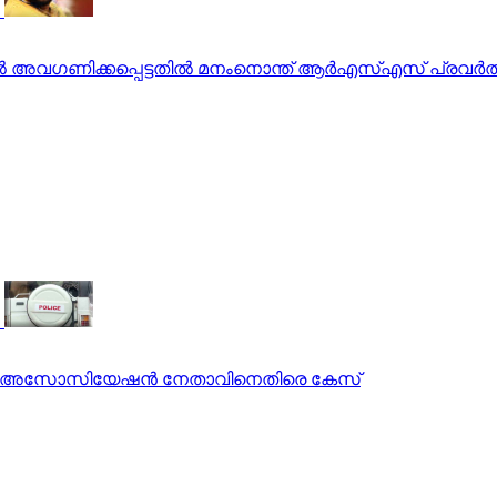
തില്‍ അവഗണിക്കപ്പെട്ടതില്‍ മനംനൊന്ത് ആര്‍എസ്എസ് പ്രവര
ൊലീസ് അസോസിയേഷന്‍ നേതാവിനെതിരെ കേസ്