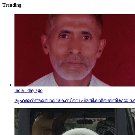
Trending
india
1 day ago
മുഹമ്മദ് അഖ്‌ലാഖ് കേസിലെ പ്രതികള്‍ക്കെതിരായ കേസ് പ