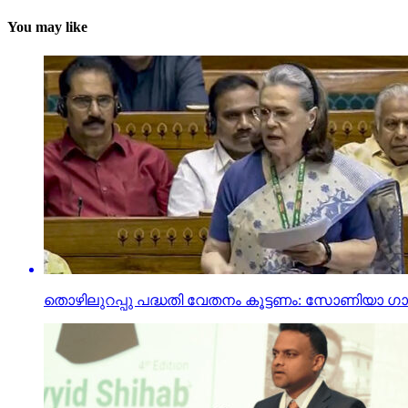
You may like
തൊഴിലുറപ്പു പദ്ധതി വേതനം കൂട്ടണം: സോണിയാ ഗാ