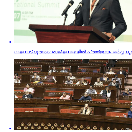
വയനാട് ദുരന്തം: രാജ്യസഭയില്‍ പ്രത്യേക ചര്‍ച്ച, ദ