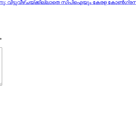
നു; വിട്ടുവീഴ്ചയ്ക്കില്ലാതെ സിപിഐയും കേരള കോണ്‍ഗ്ര
*