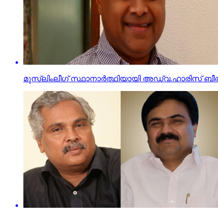
മുസ്‌ലിംലീഗ് സ്ഥാനാര്‍ത്ഥിയായി അഡ്വ.ഹാരിസ് ബീര