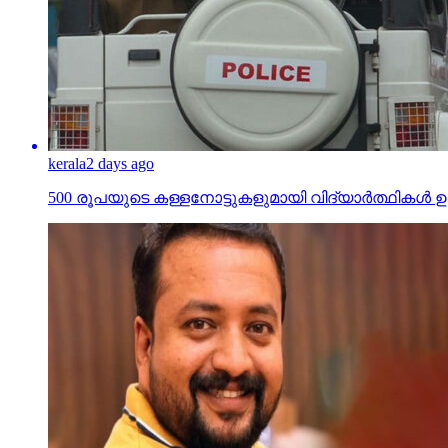
kerala
2 days ago
500 രൂപയുടെ കള്ളനോട്ടുകളുമായി വിദ്യാര്‍ത്ഥികള്‍ ഉള