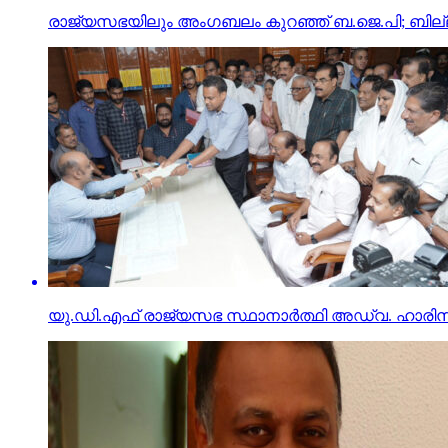
രാജ്യസഭയിലും അംഗബലം കുറഞ്ഞ് ബ.ജെ.പി; ബില്ലുകള്
യു.ഡി.എഫ് രാജ്യസഭ സ്ഥാനാര്‍ത്ഥി അഡ്വ. ഹാരിസ് ബീ