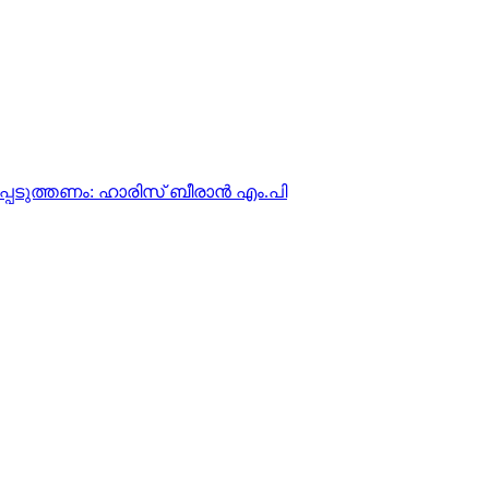
പ്പെടുത്തണം: ഹാരിസ് ബീരാന്‍ എം.പി