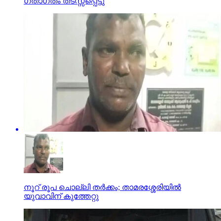
ഗതാഗതം തടസ്സപ്പെട്ടു
നൂറ് രൂപ ചൊല്ലി തര്‍ക്കം; താമരശ്ശേരിയില്‍
യുവാവിന് കുത്തേറ്റു