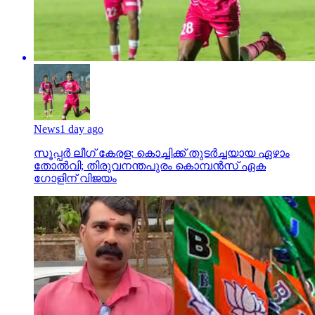
News
1 day ago
സൂപ്പര്‍ ലീഗ് കേരള: കൊച്ചിക്ക് തുടര്‍ച്ചയായ ഏഴാം
തോല്‍വി; തിരുവനന്തപുരം കൊമ്പന്‍സ് ഏക
ഗോളിന് വിജയം