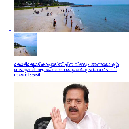
കോഴിക്കോട് കാപ്പാട് ബീച്ചിന് വീണ്ടും അന്താരാഷ്ട്ര
ബഹുമതി: ആറാം തവണയും ബ്ലൂ ഫ്‌ലാഗ് പദവി
നിലനിര്‍ത്തി