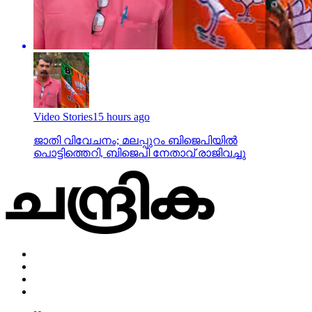
Video Stories
15 hours ago
ജാതി വിവേചനം; മലപ്പുറം ബിജെപിയില്‍
പൊട്ടിത്തെറി, ബിജെപി നേതാവ് രാജിവച്ചു