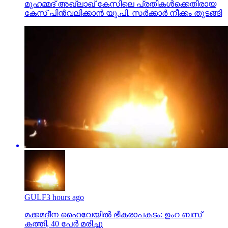
മുഹമ്മദ് അഖ്‌ലാഖ് കേസിലെ പ്രതികള്‍ക്കെതിരായ
കേസ് പിന്‍വലിക്കാന്‍ യു.പി. സര്‍ക്കാര്‍ നീക്കം തുടങ്ങി
GULF
3 hours ago
മക്കമദീന ഹൈവേയില്‍ ഭീകരാപകടം: ഉംറ ബസ്
കത്തി, 40 പേര്‍ മരിച്ചു