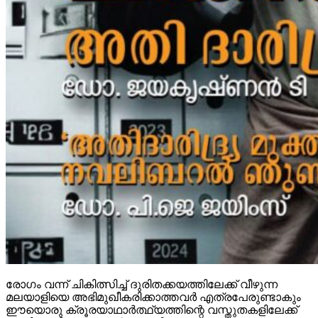
രോഗം വന്ന് ചികിത്സിച്ച് ദുരിതക്കയത്തിലേക്ക് വീഴുന്ന
മലയാളിയെ അഭിമുഖീകരിക്കാത്തവര്‍ എത്രപേരുണ്ടാകും
ഈയൊരു ക്രൂരയാഥാര്‍ത്ഥ്യത്തിന്റെ വസ്തുതകളിലേക്ക്