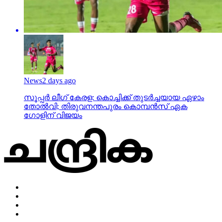
News
2 days ago
സൂപ്പര്‍ ലീഗ് കേരള: കൊച്ചിക്ക് തുടര്‍ച്ചയായ ഏഴാം
തോല്‍വി; തിരുവനന്തപുരം കൊമ്പന്‍സ് ഏക
ഗോളിന് വിജയം