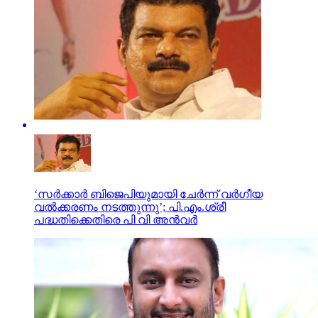
‘സർക്കാർ ബിജെപിയുമായി ചേർന്ന് വർഗീയ
വൽക്കരണം നടത്തുന്നു’; പി.എം.ശ്രീ
പദ്ധതിക്കെതിരെ പി വി അൻവർ