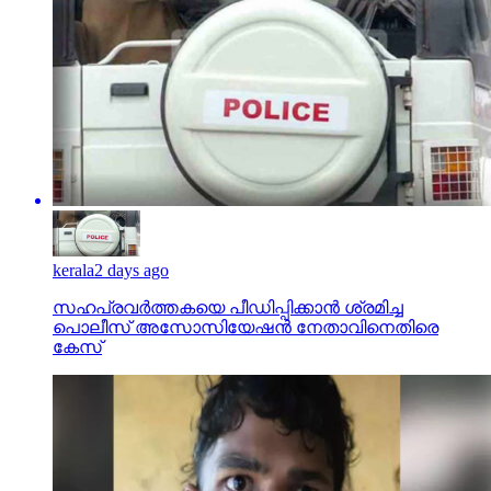
kerala
2 days ago
സഹപ്രവര്‍ത്തകയെ പീഡിപ്പിക്കാന്‍ ശ്രമിച്ച
പൊലീസ് അസോസിയേഷന്‍ നേതാവിനെതിരെ
കേസ്