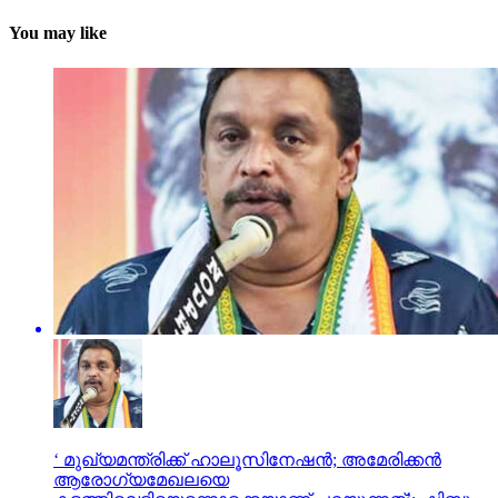
You may like
‘ മുഖ്യമന്ത്രിക്ക് ഹാലൂസിനേഷന്‍; അമേരിക്കന്‍
ആരോഗ്യമേഖലയെ