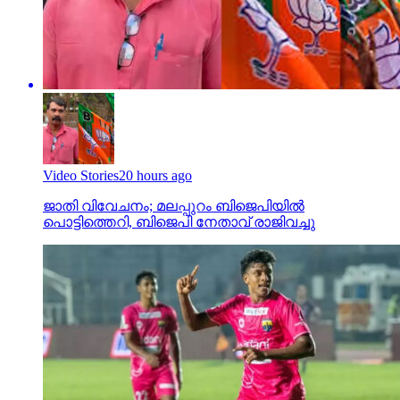
Video Stories
20 hours ago
ജാതി വിവേചനം; മലപ്പുറം ബിജെപിയില്‍
പൊട്ടിത്തെറി, ബിജെപി നേതാവ് രാജിവച്ചു