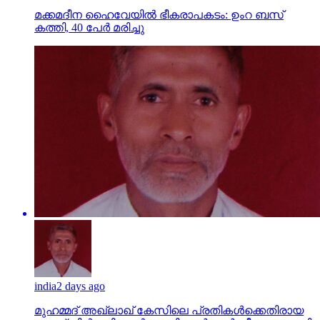
മക്കമദീന ഹൈവേയില്‍ ഭീകരാപകടം: ഉംറ ബസ്
കത്തി, 40 പേര്‍ മരിച്ചു
india
2 days ago
മുഹമ്മദ് അഖ്‌ലാഖ് കേസിലെ പ്രതികള്‍ക്കെതിരായ