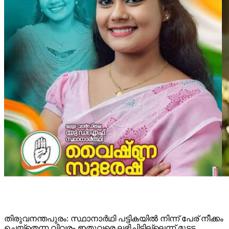
തിരുവനന്തപുരം: സ്ഥാനാര്‍ഥി പട്ടികയില്‍ നിന്ന് പേര് നീക്കം
ചെയ്‌തെന്ന വിവരം ഇതുവരെ ലഭിച്ചിട്ടില്ലെന്ന് മുട്ടട