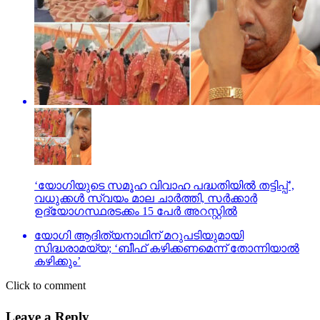
‘യോഗിയുടെ സമൂഹ വിവാഹ പദ്ധതിയിൽ തട്ടിപ്പ്’,
വധുക്കൾ സ്വയം മാല ചാർത്തി, സർക്കാർ
ഉദ്യോഗസ്ഥരടക്കം 15 പേർ അറസ്റ്റിൽ
യോഗി ആദിത്യനാഥിന് മറുപടിയുമായി
സിദ്ധരാമയ്യ; ‘ബീഫ് കഴിക്കണമെന്ന് തോന്നിയാല്‍
കഴിക്കും’
Click to comment
Leave a Reply