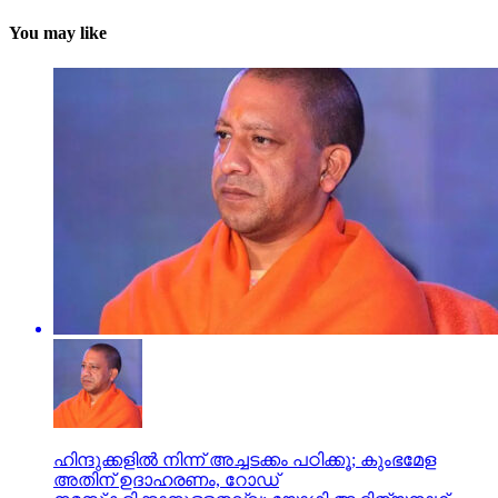
You may like
ഹിന്ദുക്കളില്‍ നിന്ന് അച്ചടക്കം പഠിക്കൂ; കുംഭമേള
അതിന് ഉദാഹരണം, റോഡ്