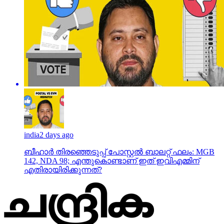
india
2 days ago
ബീഹാർ തിരഞ്ഞെടുപ്പ് പോസ്റ്റൽ ബാലറ്റ് ഫലം: MGB
142, NDA 98; എന്തുകൊണ്ടാണ് ഇത് ഇവിഎമ്മിന്
എതിരായിരിക്കുന്നത്?