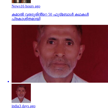
News
16 hours ago
കമാൽ വരദൂരിൻ്റെ 50 ഫുട്ബോൾ കഥകൾ
പ്രകാശിതമായി
india
3 days ago