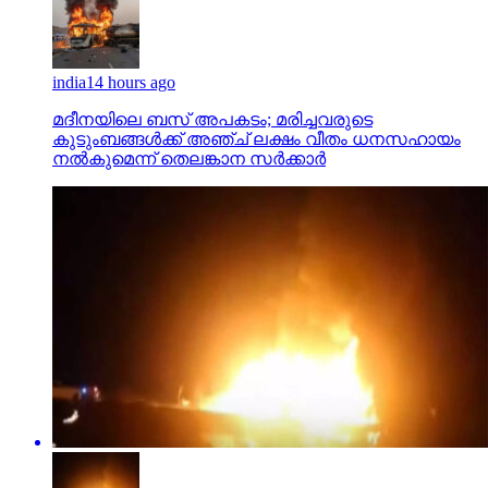
india
14 hours ago
മദീനയിലെ ബസ് അപകടം; മരിച്ചവരുടെ
കുടുംബങ്ങള്‍ക്ക് അഞ്ച് ലക്ഷം വീതം ധനസഹായം
നല്‍കുമെന്ന് തെലങ്കാന സര്‍ക്കാര്‍