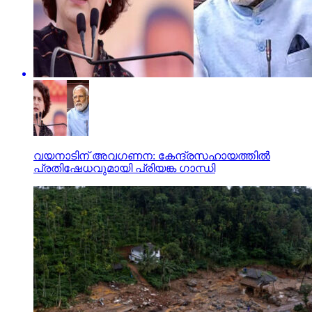
വയനാടിന് അവഗണന: കേന്ദ്രസഹായത്തില്‍
പ്രതിഷേധവുമായി പ്രിയങ്ക ഗാന്ധി