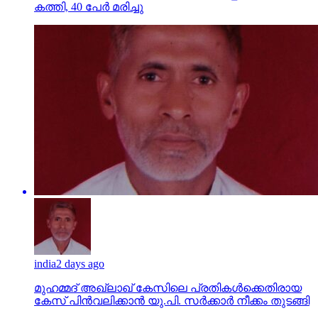
കത്തി, 40 പേര്‍ മരിച്ചു
india
2 days ago
മുഹമ്മദ് അഖ്‌ലാഖ് കേസിലെ പ്രതികള്‍ക്കെതിരായ
കേസ് പിന്‍വലിക്കാന്‍ യു.പി. സര്‍ക്കാര്‍ നീക്കം തുടങ്ങി