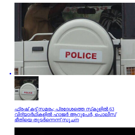
ഫ്രഷ് കട്ട് സമരം; പ്രദേശത്തെ സ്‌കൂളില്‍ 63
വിദ്യാര്‍ഥികളില്‍ ഹാജര്‍ ആറുപേര്‍, പൊലീസ്
ഭീതിയെ തുടര്‍ന്നെന്ന് സൂചന