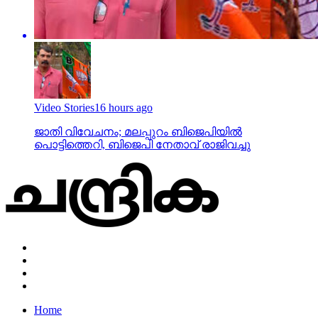
Video Stories
16 hours ago
ജാതി വിവേചനം; മലപ്പുറം ബിജെപിയില്‍
പൊട്ടിത്തെറി, ബിജെപി നേതാവ് രാജിവച്ചു
Home