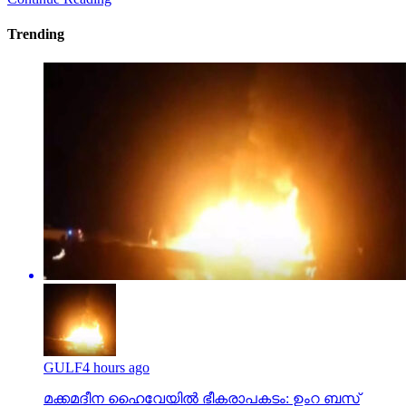
Trending
GULF
4 hours ago
മക്കമദീന ഹൈവേയില്‍ ഭീകരാപകടം: ഉംറ ബസ്