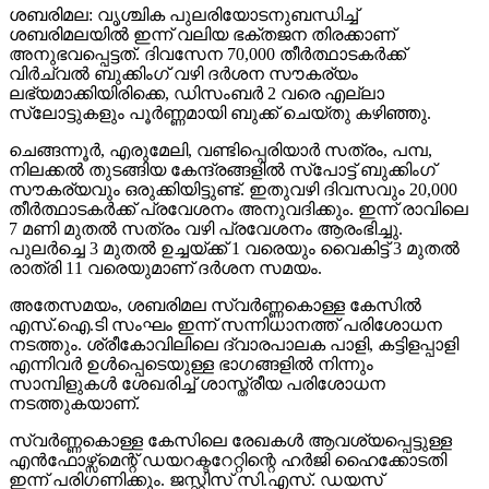
ശബരിമല: വൃശ്ചിക പുലരിയോടനുബന്ധിച്ച്
ശബരിമലയില്‍ ഇന്ന് വലിയ ഭക്തജന തിരക്കാണ്
അനുഭവപ്പെട്ടത്. ദിവസേന 70,000 തീര്‍ത്ഥാടകര്‍ക്ക്
വിര്‍ച്വല്‍ ബുക്കിംഗ് വഴി ദര്‍ശന സൗകര്യം
ലഭ്യമാക്കിയിരിക്കെ, ഡിസംബര്‍ 2 വരെ എല്ലാ
സ്ലോട്ടുകളും പൂര്‍ണ്ണമായി ബുക്ക് ചെയ്തു കഴിഞ്ഞു.
ചെങ്ങന്നൂര്‍, എരുമേലി, വണ്ടിപ്പെരിയാര്‍ സത്രം, പമ്പ,
നിലക്കല്‍ തുടങ്ങിയ കേന്ദ്രങ്ങളില്‍ സ്‌പോട്ട് ബുക്കിംഗ്
സൗകര്യവും ഒരുക്കിയിട്ടുണ്ട്. ഇതുവഴി ദിവസവും 20,000
തീര്‍ത്ഥാടകര്‍ക്ക് പ്രവേശനം അനുവദിക്കും. ഇന്ന് രാവിലെ
7 മണി മുതല്‍ സത്രം വഴി പ്രവേശനം ആരംഭിച്ചു.
പുലര്‍ച്ചെ 3 മുതല്‍ ഉച്ചയ്ക്ക് 1 വരെയും വൈകിട്ട് 3 മുതല്‍
രാത്രി 11 വരെയുമാണ് ദര്‍ശന സമയം.
അതേസമയം, ശബരിമല സ്വര്‍ണ്ണകൊള്ള കേസില്‍
എസ്.ഐ.ടി സംഘം ഇന്ന് സന്നിധാനത്ത് പരിശോധന
നടത്തും. ശ്രീകോവിലിലെ ദ്വാരപാലക പാളി, കട്ടിളപ്പാളി
എന്നിവര്‍ ഉള്‍പ്പെടെയുള്ള ഭാഗങ്ങളില്‍ നിന്നും
സാമ്പിളുകള്‍ ശേഖരിച്ച് ശാസ്ത്രീയ പരിശോധന
നടത്തുകയാണ്.
സ്വര്‍ണ്ണകൊള്ള കേസിലെ രേഖകള്‍ ആവശ്യപ്പെട്ടുള്ള
എന്‍ഫോഴ്സ്മെന്റ് ഡയറക്ടറേറ്റിന്റെ ഹര്‍ജി ഹൈക്കോടതി
ഇന്ന് പരിഗണിക്കും. ജസ്റ്റിസ് സി.എസ്. ഡയസ്