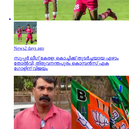
News
2 days ago
സൂപ്പര്‍ ലീഗ് കേരള: കൊച്ചിക്ക് തുടര്‍ച്ചയായ ഏഴാം
തോല്‍വി; തിരുവനന്തപുരം കൊമ്പന്‍സ് ഏക
ഗോളിന് വിജയം