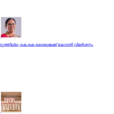
ുത്തില്ല; കെ.കെ ശൈലജക്ക് കോടതി വിമര്‍ശനം