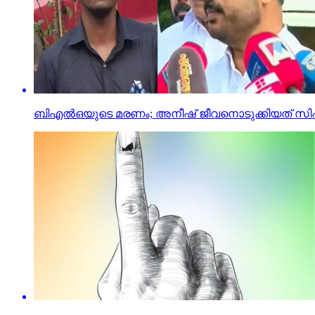
ബിഎല്‍ഒയുടെ മരണം; അനീഷ് ജീവനൊടുക്കിയത് സിപിഎം