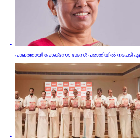
പാലത്തായി പോക്സോ കേസ്: പരാതിയില്‍ നടപടി എട