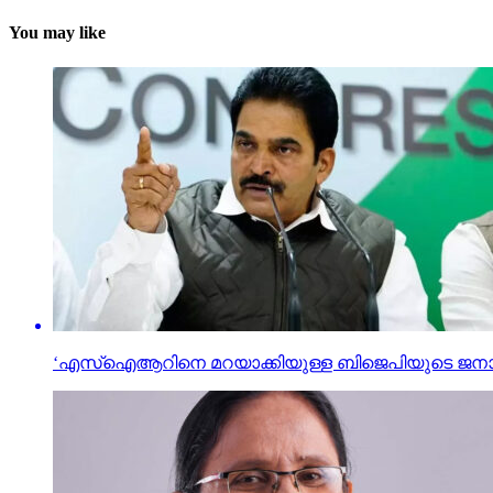
You may like
‘എസ്‌ഐആറിനെ മറയാക്കിയുള്ള ബിജെപിയുടെ ജനാധി