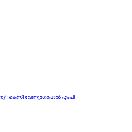
്നു’: കെസി വേണുഗോപാല്‍ എംപി