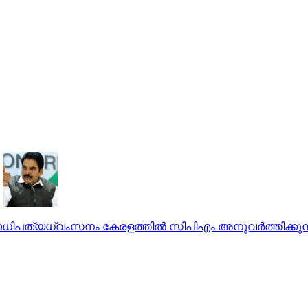
പത്യധ്വംസനം കേരളത്തില്‍ സിപിഎം അനുവര്‍ത്തിക്കുന