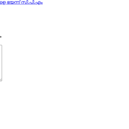
ളെ ഭയന്ന് സി.പി.എം
*