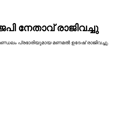
െപി നേതാവ് രാജിവച്ചു
കോട് മണ്ഡലം പ്രഭാരിയുമായ മണമല്‍ ഉദേഷ് രാജിവച്ചു.