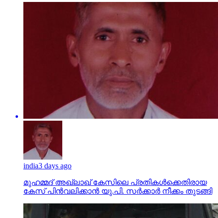
india
3 days ago
മുഹമ്മദ് അഖ്‌ലാഖ് കേസിലെ പ്രതികള്‍ക്കെതിരായ
കേസ് പിന്‍വലിക്കാന്‍ യു.പി. സര്‍ക്കാര്‍ നീക്കം തുടങ്ങി