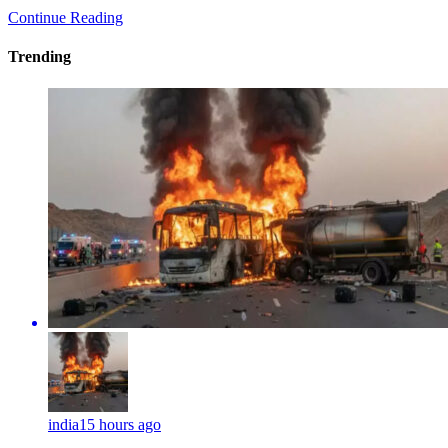
india
15 hours ago
മദീനയിലെ ബസ് അപകടം; മരിച്ചവരുടെ
കുടുംബങ്ങള്‍ക്ക് അഞ്ച് ലക്ഷം വീതം ധനസഹായം
നല്‍കുമെന്ന് തെലങ്കാന സര്‍ക്കാര്‍