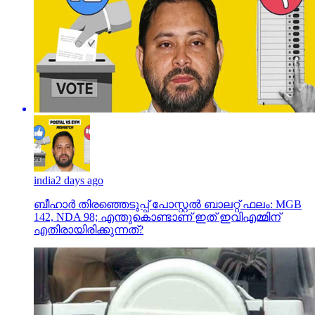
india
2 days ago
ബീഹാർ തിരഞ്ഞെടുപ്പ് പോസ്റ്റൽ ബാലറ്റ് ഫലം: MGB
142, NDA 98; എന്തുകൊണ്ടാണ് ഇത് ഇവിഎമ്മിന്
എതിരായിരിക്കുന്നത്?