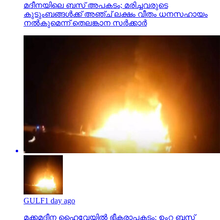
GULF
1 day ago
മക്കമദീന ഹൈവേയില്‍ ഭീകരാപകടം: ഉംറ ബസ്
കത്തി, 40 പേര്‍ മരിച്ചു