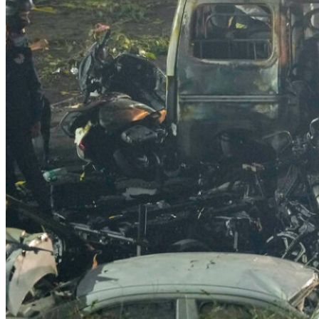
ഡൽഹി ചെങ്കോട്ട സ്ഫോടനത്തിൽ മരിച്ചവരുടെ എണ്ണം 15
ആയി. ഗുരുതരമായി പരുക്കേറ്റ് ചികിത്സയിലായിരുന്ന
ലുക്മാൻ, വിനയ് പഥക് എന്നിവരാണ് മരിച്ചത്.അതിനിടെ
സ്ഫോടനവുമായി ബന്ധപ്പെട്ട് ശ്രീനഗറിൽ നിന്ന് ഒരാളെ
കൂടി എൻഐഎ അറസ്റ്റ് ചെയ്തു.