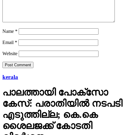
Website
kerala
പാലത്തായി പോക്സോ
കേസ്: പരാതിയില്‍ നടപടി
എടുത്തില്ല; കെ.കെ
ശൈലജക്ക് കോടതി
വിമര്‍ശനം
ഇരയെ കൗണ്‍സലിങ് ചെയ്തവര്‍ക്കെതിരായ പരാതിയില്‍
മന്ത്രിയെന്ന നിലയില്‍ നടപടി എടുത്തില്ലെന്ന്
വിധിന്യായത്തില്‍ പറയുന്നു