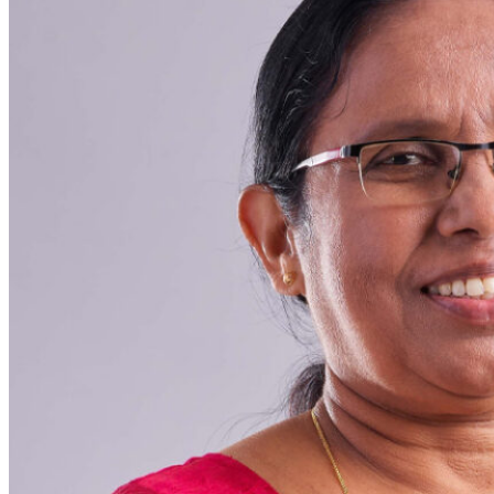
കണ്ണൂര്‍: പാലത്തായി പോക്സോ കേസ് വിധിയില്‍ മുന്‍
മന്ത്രി കെ.കെ ശൈലജക്ക് കോടതിയുടെ വിമര്‍ശനം.
ഇരയെ കൗണ്‍സലിങ് ചെയ്തവര്‍ക്കെതിരായ പരാതിയില്‍