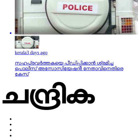
kerala
3 days ago
സഹപ്രവര്‍ത്തകയെ പീഡിപ്പിക്കാന്‍ ശ്രമിച്ച
പൊലീസ് അസോസിയേഷന്‍ നേതാവിനെതിരെ
കേസ്
Home
Privacy Policy
Impressum
About Us
News
business
crime