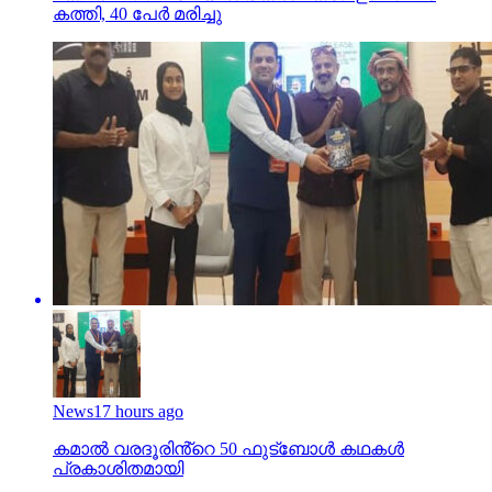
News
17 hours ago
കമാൽ വരദൂരിൻ്റെ 50 ഫുട്ബോൾ കഥകൾ
പ്രകാശിതമായി