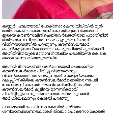
മന്ത്രിയെന്ന നിലയില്‍ നടപടി എടുത്തില്ലെന്ന്
വിധിന്യായത്തില്‍ പറയുന്നു. കൗണ്‍സലര്‍മാര്‍
പെണ്‍കുട്ടിയോട് മോശമായി പെരുമാറിയത് ചൂണ്ടിക്കാട്ടി
അതിജീവിതയുടെ മാതാവ് നല്‍കിയ പരാതിയില്‍ കെ.കെ
ശൈലജ നടപടിയെടുത്തില്ല.
അതിജീവിതയോട് അപമര്യാദയായി പെരുമാറിയ
കൗണ്‍സലര്‍മാരെ പിരിച്ചു വിടണമെന്നും
വിധിന്യായത്തില്‍ പറയുന്നുണ്ട്. സാമൂഹ്യക്ഷേമ
വകുപ്പിന് കീഴിലെ കൗണ്‍സലര്‍മാര്‍ക്കെതിരെ നടപടി
വേണമെന്ന് കോടതി. കൗണ്‍സലിങ്ങിന്റെ പേരില്‍
കൗണ്‍സലര്‍മാര്‍ കുട്ടിയെ മാനസികമായി
പീഡിപ്പിച്ചുവെന്നും അവര്‍ ജോലിയില്‍ തുടരാന്‍
അര്‍ഹരല്ലെന്നും കോടതി പറഞ്ഞു.
പാലത്തായി പോക്സോ കേസില്‍ കഴിഞ്ഞ
ശനിയാഴ്ചയാണ് തലശ്ശേരി ജില്ലാ പോക്സോ കോടതി
പ്രതി കെ.പത്മരാജന് മരണംവരെ ജീവപരന്ത്യം
ശിക്ഷവിധിച്ചത്. ഈ വിധിന്യായത്തിലാണ് മുന്‍ ശിശുക്ഷേമ
വകുപ്പ് മന്ത്രിയായിരുന്ന കെ.കെ ശൈലജയെ കുറിച്ചുള്ള
പരാമര്‍ശമുള്ളത്. 2020 മാര്‍ച്ചില്‍ രജിസ്റ്റര്‍ ചെയ്ത കേസില്‍
ആദ്യത്തെ രണ്ട് മാസം കൗണ്‍സലര്‍മാരുടെ ഭാഗത്ത്
നിന്ന് വളരെ മോശമായ അനുഭവമാണ് കുട്ടിക്കുണ്ടായത്.
ഈ സാഹചര്യത്തിലാണ് അന്നത്തെ വനിതാ ശിശുക്ഷേമ