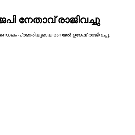
െപി നേതാവ് രാജിവച്ചു
കോട് മണ്ഡലം പ്രഭാരിയുമായ മണമല്‍ ഉദേഷ് രാജിവച്ചു.