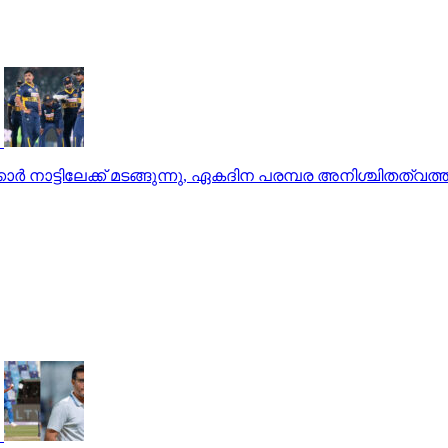
്‍ നാട്ടിലേക്ക് മടങ്ങുന്നു, ഏകദിന പരമ്പര അനിശ്ചിതത്വത്ത