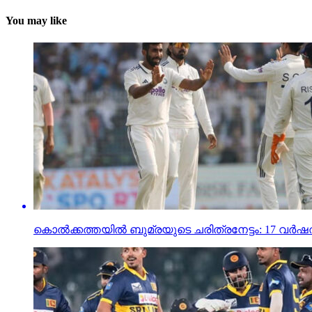
You may like
കൊല്‍ക്കത്തയില്‍ ബുമ്രയുടെ ചരിത്രനേട്ടം: 17 വര്‍