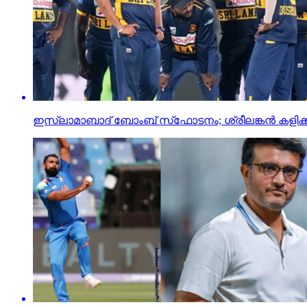
ഇസ്ലാമാബാദ് ബോംബ് സ്‌ഫോടനം; ശ്രീലങ്കന്‍ കളിക്കാര