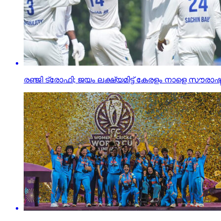
രഞ്ജി ട്രോഫി; ജയം ലക്ഷ്യമിട്ട് കേരളം നാളെ സൗരാഷ്