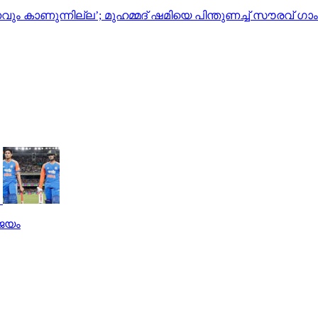
രണവും കാണുന്നില്ല’; മുഹമ്മദ് ഷമിയെ പിന്തുണച്ച് സൗരവ് ഗാ
 ജയം