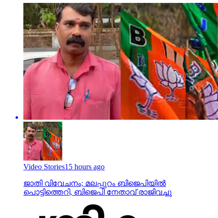
Video Stories
15 hours ago
ജാതി വിവേചനം; മലപ്പുറം ബിജെപിയില്‍
പൊട്ടിത്തെറി, ബിജെപി നേതാവ് രാജിവച്ചു