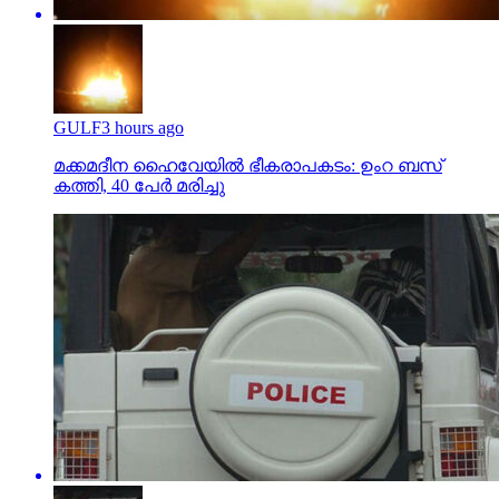
GULF
3 hours ago
മക്കമദീന ഹൈവേയില്‍ ഭീകരാപകടം: ഉംറ ബസ്
കത്തി, 40 പേര്‍ മരിച്ചു