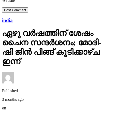
Website
india
ഏഴു വർഷത്തിന് ശേഷം
ചൈന സന്ദർശനം; മോദി-
ഷി ജിൻ പിങ്ങ് കൂടിക്കാഴ്ച
ഇന്ന്
Published
3 months ago
on