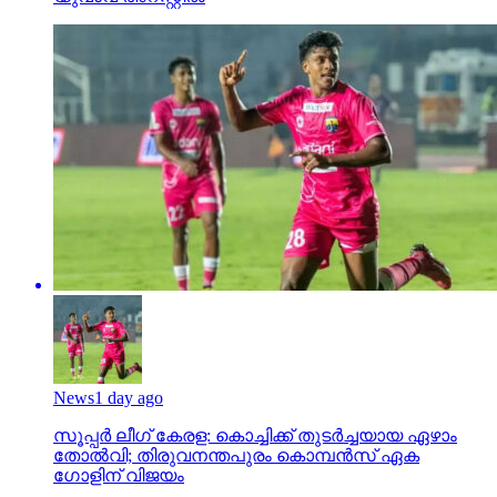
News
1 day ago
സൂപ്പര്‍ ലീഗ് കേരള: കൊച്ചിക്ക് തുടര്‍ച്ചയായ ഏഴാം
തോല്‍വി; തിരുവനന്തപുരം കൊമ്പന്‍സ് ഏക
ഗോളിന് വിജയം