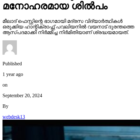
മനോഹരമായ ശിൽപം
മീലാദ് ഫെസ്റ്റിന്റെ ഭാഗമായി മദ്രസ വിദ്യാർത്ഥികൾ
ഒരുക്കിയ ഹാന്റിക്രാഫ്റ്റ് പവലിയനിൽ വയനാട് ദുരന്തത്തെ
ആസ്പദമാക്കി നിർമ്മിച്ച നിർമിതിയാണ് ശ്രദ്ധയമായത്.
Published
1 year ago
on
September 20, 2024
By
webdesk13