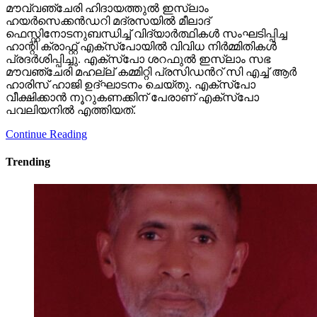
മൗവ്വഞ്ചേരി ഹിദായത്തുൽ ഇസ്ലാം
ഹയർസെക്കൻഡറി മദ്രസയിൽ മീലാദ്
ഫെസ്റ്റിനോടനുബന്ധിച്ച് വിദ്യാർത്ഥികൾ സംഘടിപ്പിച്ച
ഹാന്റി ക്രാഫ്റ്റ് എക്സ്പോയിൽ വിവിധ നിർമ്മിതികൾ
പ്രദർശിപ്പിച്ചു. എക്സ്പോ ശറഫുൽ ഇസ്ലാം സഭ
മൗവഞ്ചേരി മഹല്ല് കമ്മിറ്റി പ്രസിഡൻറ് സി എച്ച് ആർ
ഹാരിസ് ഹാജി ഉദ്ഘാടനം ചെയ്തു. എക്സ്പോ
വീക്ഷിക്കാൻ നൂറുകണക്കിന് പേരാണ് എക്സ്പോ
പവലിയനിൽ എത്തിയത്.
Continue Reading
Trending