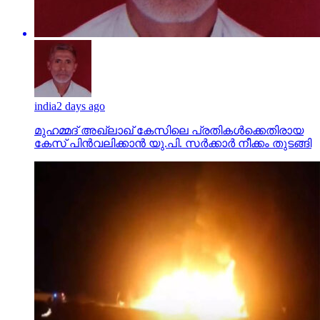
india
2 days ago
മുഹമ്മദ് അഖ്‌ലാഖ് കേസിലെ പ്രതികള്‍ക്കെതിരായ
കേസ് പിന്‍വലിക്കാന്‍ യു.പി. സര്‍ക്കാര്‍ നീക്കം തുടങ്ങി