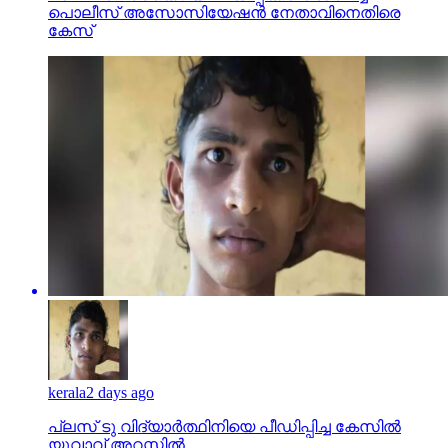
പൊലീസ് അസോസിയേഷന്‍ നേതാവിനെതിരെ
കേസ്
kerala
2 days ago
പ്ലസ് ടു വിദ്യാര്‍ത്ഥിനിയെ പീഡിപ്പിച്ച കേസില്‍
യുവാവ് അറസ്റ്റില്‍