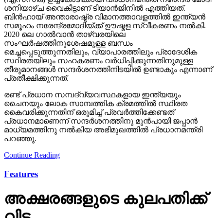
ശനിയാഴ്ച വൈകീട്ടാണ് ടിയാൻജിനിൽ എത്തിയത്.
ബിൻഹായ് അന്താരാഷ്ട്ര വിമാനത്താവളത്തിൽ ഇന്ത്യൻ
സമൂഹം നരേന്ദ്രമോദിയ്ക്ക് ഊഷ്മള സ്വീകരണം നൽകി.
2020 ലെ ഗാൽവാൻ താഴ്‌വരയിലെ
സംഘർഷത്തിനുശേഷമുള്ള ബന്ധം
മെച്ചപ്പെടുത്തുന്നതിലും, വ്യാപാരത്തിലും പ്രാദേശിക
സ്ഥിരതയിലും സഹകരണം വർധിപ്പിക്കുന്നതിനുമുള്ള
തീരുമാനങ്ങൾ സന്ദർശനത്തിനിടയിൽ ഉണ്ടാകും എന്നാണ്
പ്രതീക്ഷിക്കുന്നത്.
രണ്ട് പ്രധാന സമ്പദ്‌വ്യവസ്ഥകളായ ഇന്ത്യയും
ചൈനയും ലോക സാമ്പത്തിക ക്രമത്തിൽ സ്ഥിരത
കൈവരിക്കുന്നതിന് ഒരുമിച്ച് പ്രവർത്തിക്കേണ്ടത്
പ്രധാനമാണെന്ന് സന്ദർശനത്തിനു മുൻപായി ജപ്പാൻ
മാധ്യമത്തിനു നൽകിയ അഭിമുഖത്തിൽ പ്രധാനമന്ത്രി
പറഞ്ഞു.
Continue Reading
Features
അക്ഷരങ്ങളുടെ കുലപതിക്ക്
വിട