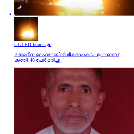
GULF
11 hours ago
മക്കമദീന ഹൈവേയില്‍ ഭീകരാപകടം: ഉംറ ബസ്
കത്തി, 40 പേര്‍ മരിച്ചു