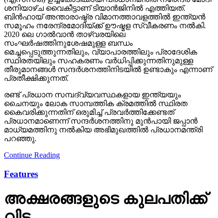
ശനിയാഴ്ച വൈകീട്ടാണ് ടിയാൻജിനിൽ എത്തിയത്.
ബിൻഹായ് അന്താരാഷ്ട്ര വിമാനത്താവളത്തിൽ ഇന്ത്യൻ
സമൂഹം നരേന്ദ്രമോദിയ്ക്ക് ഊഷ്മള സ്വീകരണം നൽകി.
2020 ലെ ഗാൽവാൻ താഴ്‌വരയിലെ
സംഘർഷത്തിനുശേഷമുള്ള ബന്ധം
മെച്ചപ്പെടുത്തുന്നതിലും, വ്യാപാരത്തിലും പ്രാദേശിക
സ്ഥിരതയിലും സഹകരണം വർധിപ്പിക്കുന്നതിനുമുള്ള
തീരുമാനങ്ങൾ സന്ദർശനത്തിനിടയിൽ ഉണ്ടാകും എന്നാണ്
പ്രതീക്ഷിക്കുന്നത്.
രണ്ട് പ്രധാന സമ്പദ്‌വ്യവസ്ഥകളായ ഇന്ത്യയും
ചൈനയും ലോക സാമ്പത്തിക ക്രമത്തിൽ സ്ഥിരത
കൈവരിക്കുന്നതിന് ഒരുമിച്ച് പ്രവർത്തിക്കേണ്ടത്
പ്രധാനമാണെന്ന് സന്ദർശനത്തിനു മുൻപായി ജപ്പാൻ
മാധ്യമത്തിനു നൽകിയ അഭിമുഖത്തിൽ പ്രധാനമന്ത്രി
പറഞ്ഞു.
Continue Reading
Features
അക്ഷരങ്ങളുടെ കുലപതിക്ക്
വിട