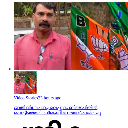
Video Stories
23 hours ago
ജാതി വിവേചനം; മലപ്പുറം ബിജെപിയില്‍
പൊട്ടിത്തെറി, ബിജെപി നേതാവ് രാജിവച്ചു