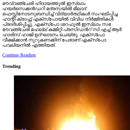
മൗവ്വഞ്ചേരി ഹിദായത്തുൽ ഇസ്ലാം
ഹയർസെക്കൻഡറി മദ്രസയിൽ മീലാദ്
ഫെസ്റ്റിനോടനുബന്ധിച്ച് വിദ്യാർത്ഥികൾ സംഘടിപ്പിച്ച
ഹാന്റി ക്രാഫ്റ്റ് എക്സ്പോയിൽ വിവിധ നിർമ്മിതികൾ
പ്രദർശിപ്പിച്ചു. എക്സ്പോ ശറഫുൽ ഇസ്ലാം സഭ
മൗവഞ്ചേരി മഹല്ല് കമ്മിറ്റി പ്രസിഡൻറ് സി എച്ച് ആർ
ഹാരിസ് ഹാജി ഉദ്ഘാടനം ചെയ്തു. എക്സ്പോ
വീക്ഷിക്കാൻ നൂറുകണക്കിന് പേരാണ് എക്സ്പോ
പവലിയനിൽ എത്തിയത്.
Continue Reading
Trending