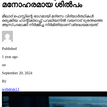
മനോഹരമായ ശിൽപം
മീലാദ് ഫെസ്റ്റിന്റെ ഭാഗമായി മദ്രസ വിദ്യാർത്ഥികൾ
ഒരുക്കിയ ഹാന്റിക്രാഫ്റ്റ് പവലിയനിൽ വയനാട് ദുരന്തത്തെ
ആസ്പദമാക്കി നിർമ്മിച്ച നിർമിതിയാണ് ശ്രദ്ധയമായത്.
Published
1 year ago
on
September 20, 2024
By
webdesk13