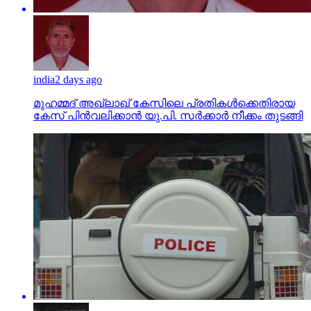
india
2 days ago
മുഹമ്മദ് അഖ്‌ലാഖ് കേസിലെ പ്രതികള്‍ക്കെതിരായ
കേസ് പിന്‍വലിക്കാന്‍ യു.പി. സര്‍ക്കാര്‍ നീക്കം തുടങ്ങി