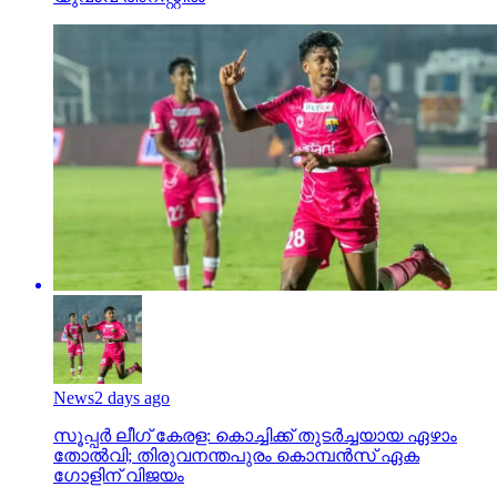
News
2 days ago
സൂപ്പര്‍ ലീഗ് കേരള: കൊച്ചിക്ക് തുടര്‍ച്ചയായ ഏഴാം
തോല്‍വി; തിരുവനന്തപുരം കൊമ്പന്‍സ് ഏക
ഗോളിന് വിജയം