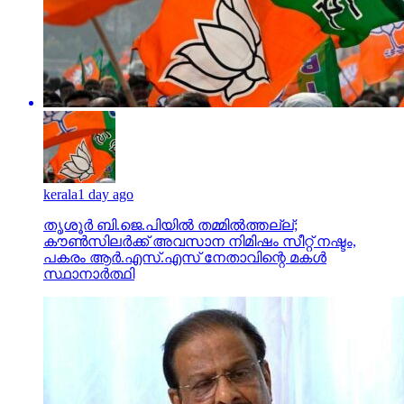
kerala
1 day ago
തൃശൂര്‍ ബി.ജെ.പിയില്‍ തമ്മില്‍ത്തല്ല്;
കൗണ്‍സിലര്‍ക്ക് അവസാന നിമിഷം സീറ്റ് നഷ്ടം,
പകരം ആര്‍.എസ്.എസ് നേതാവിന്റെ മകള്‍
സ്ഥാനാര്‍ത്ഥി