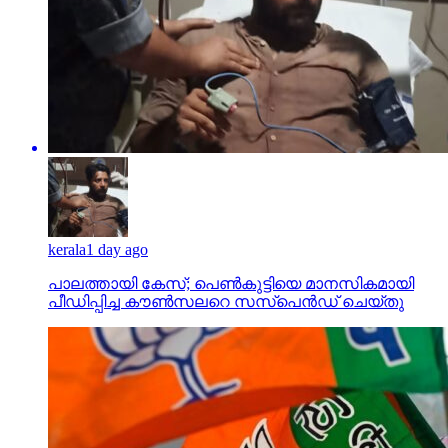
kerala
1 day ago
പാലത്തായി കേസ്; പെൺകുട്ടിയെ മാനസികമായി
പീഡിപ്പിച്ച കൗൺസലറെ സസ്പെൻഡ് ചെയ്തു