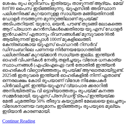
ശേഷം രൂപ ഒറ്റദിവസം ഇത്രയും താഴുന്നത് ആദ്യം. മേയ്
8ന് 89 പൈസ ഇടിഞ്ഞിരുന്നു. യുഎസില്‍ അടിസ്ഥാന
പലിശനിരക്ക് കുറയാനുള്ള സാധ്യത മങ്ങിയതിനാല്‍
ഡോളര്‍ നടത്തുന്ന മുന്നറ്റത്തിലാണ് രൂപയ്ക്ക്
അടിപതറിയത്. യൂറോ, യെന്‍, പൗണ്ട് തുടങ്ങി ലോകത്തെ
ആറ് പ്രധാന കറന്‍സികള്‍ക്കെതിരായ യു.എസ് ഡോളര്‍
ഇന്‍ഡക്‌സ് ഏതാനും ദിവസങ്ങള്‍ക്ക് മുമ്പുവരെ 98ല്‍
ആയിരുന്നത് ഇപ്പോള്‍ 100ന് മുകളിലെത്തി.
കേന്ദ്രബാങ്കായ യുഎസ് ഫെഡറല്‍ റിസര്‍വ്
ഡിസംബറിലെ പണനയ നിര്‍ണയയോഗത്തില്‍
പലിശനിരക്ക് കുറയ്ക്കാന്‍ സാധ്യത ഇല്ല. ഇന്ത്യന്‍
ഓഹരി വിപണികള്‍ നേരിട്ട തളര്‍ച്ചയും വിദേശ ധനകാര്യ
സ്ഥാപനങ്ങള്‍ (എഫ്‌ഐഐ) വന്‍ തോതില്‍ ഇന്ത്യന്‍
ഓഹരികള്‍ വിറ്റൊഴിഞ്ഞതും രൂപയ്ക്ക് ആഘാതമായിട്ടുണ്ട്.
2025ല്‍ ഇതുവരെ ഇന്ത്യന്‍ ഓഹരികളില്‍ നിന്ന് ഏതാണ്ട്
ഒന്നരലക്ഷം കോടി രൂപയാണ് വിദേശ നിക്ഷേപകര്‍
പിന്‍വലിച്ചത്. ഇന്ത്യ-യുഎസ് വ്യാപാര ക്കരാറില്‍
അനിശ്ചിതത്വം വി ട്ടൊഴിയാത്തതും രൂപയ്ക്ക് കനത്ത
സമ്മര്‍ദമായി. യുഎസ് പ്രസിഡന്റ് ട്രംപ് ഇന്ത്യയ്ക്ക
മേല്‍ ചുമത്തിയ 50% തീരുവ കയറ്റുമതി മേഖലയെ ഉലച്ചതും
വിദേശനാണയ വരുമാനം ഇടിഞ്ഞതും രൂപയുടെ മുല്യം
ഇടിയാന്‍ കാരണമായി.
Continue Reading