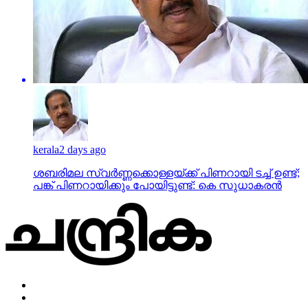
kerala
2 days ago
ശബരിമല സ്വര്‍ണ്ണക്കൊള്ളയ്ക്ക് പിണറായി ടച്ച് ഉണ്ട്;
പങ്ക് പിണറായിക്കും പോയിട്ടുണ്ട്: കെ സുധാകരന്‍