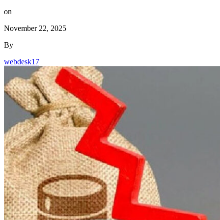
on
November 22, 2025
By
webdesk17